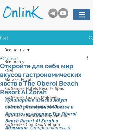
Post
Все посты
Apr 2, 2024
Все посты
Откройте для себя мир
ENVI
вкусов гастрономических
Marassi Egypt
явств в The Oberoi Beach
Six Senses Hotels Resorts Spas
Resort Al Zorah
Six Senses Laamu, Maldives
Кулинарные изыски ждут 
Six Senses Kanuhura, Maldives
гостей ресторанов Vinesse и 
Aquario на курорте 
The Oberoi 
Six Senses Ninh Van Bay, Vietnam
Beach Resort Al Zorah
 в 
Six Senses Con Dao, Vietnam
Аджмане.
 Отправляйтесь в 