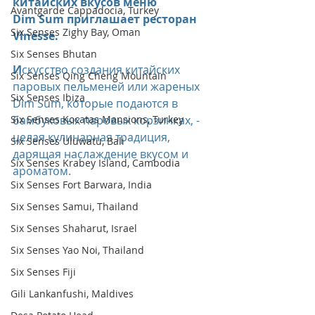
китайских вкусов меню 
Avantgarde Cappadocia, Turkey
Dim Sum приглашает ресторан 
Six Senses Zighy Bay, Oman
Vinesse.
Six Senses Bhutan
И
скусство создания китайских 
Six Senses Qing Cheng Mountain
паровых пельменей или жареных 
Six Senses Ibiza
Dim Sum, которые подаются в 
Six Senses Kocatas Mansions, Turkey
бамбуковых паровых корзинках, - 
целая кулинарная традиция, 
Six Senses Uluwatu, Bali
дарящая наслаждение вкусом и 
Six Senses Krabey Island, Cambodia
ароматом.
Six Senses Fort Barwara, India
Six Senses Samui, Thailand
Six Senses Shaharut, Israel
Six Senses Yao Noi, Thailand
Six Senses Fiji
Gili Lankanfushi, Maldives