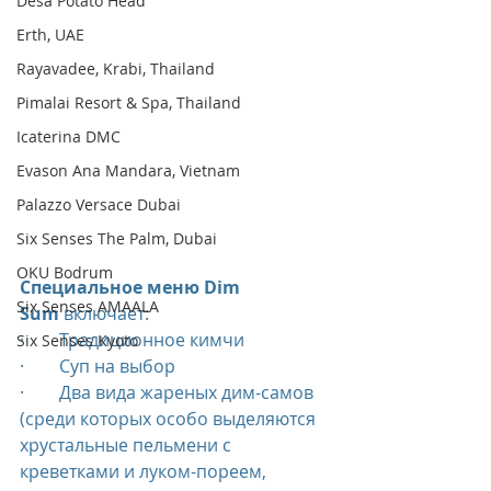
Desa Potato Head
Erth, UAE
Rayavadee, Krabi, Thailand
Pimalai Resort & Spa, Thailand
Icaterina DMC
Evason Ana Mandara, Vietnam
Palazzo Versace Dubai
Six Senses The Palm, Dubai
OKU Bodrum
Специальное меню Dim 
Six Senses AMAALA
Sum
 включает:
·        Традиционное кимчи
Six Senses Kyoto
·        Суп на выбор
·        Два вида жареных дим-самов 
(среди которых особо выделяются 
хрустальные пельмени с 
креветками и луком-пореем, 