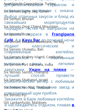
Avantgarde Cappadocia, Turkey
доброжелательным сервисом и 
освежающим ветерком с океана. 
Six Senses Zighy Bay, Oman
Выбор отличных закусок и блюд из 
Six Senses Bhutan
свежайших морепродуктов 
Six Senses Qing Cheng Mountain
порадуют гостей за завтраком на 
открытой террасе в 
Frangipane 
Six Senses Ibiza
Café
. А в 
Kayu Bar
 до поздней ночи 
Six Senses Kocatas Mansions, Turkey
подают классические и 
Six Senses Uluwatu, Bali
современные коктейли, 
Six Senses Krabey Island, Cambodia
шампанское и изысканные 
марочные вина с легкими 
Six Senses Fort Barwara, India
закусками. 
Ужин на пляже
 — 
Six Senses Samui, Thailand
лучший способ провести 
Six Senses Shaharut, Israel
романтический вечер с любимым 
человеком под мерцание звезд и 
Six Senses Yao Noi, Thailand
равномерный шум прибоя.
Six Senses Fiji
Закажите в баре любимые коктейли 
Gili Lankanfushi, Maldives
и наслаждайтесь отдыхом, плавая 
в 