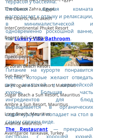
террасой у бассейна.
Стильная ванная комната 
The Oberoi Zahra, Egypt
располагает к отдыху и релаксации, 
The Oberoi, Marrakech
в минималистической и 
InterContinental Phuket Resort
одновременно роскошной ванне, 
Regent Bali Canggu
как 
Luxury Villa Bathroom
.
Eclat Beijing
Пресс-релизы
Al Zorah Beach Resort
Питание на курорте понравится 
Sun Resorts
гостям, которые желают отведать 
вкус азиатской и европейской 
La Pirogue a Sun Resort, Mauritius
кухонь. Большая часть 
Sugar Beach a Sun Resort, Mauritius
ингредиентов для блюд 
Ambre a Sun Resort, Mauritius
выращивается в органических 
садах курорта и попадает на стол в 
Long Beach, Mauritius
самом свежем виде.
Anahita Mauritius
The Restaurant
 — прекрасный 
Avantgarde Yalıkavak, Turkey
ресторан, с хорошей кухней, 