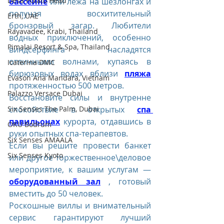
Desa Potato Head
бассейне
 или лежа на шезлонгах и 
получая восхитительный 
Erth, UAE
бронзовый загар. Любители 
Rayavadee, Krabi, Thailand
водных приключений, особенно 
Pimalai Resort & Spa, Thailand
виндсерфинга насладятся 
отличными волнами, купаясь в 
Icaterina DMC
бирюзовых водах вблизи 
пляжа
Evason Ana Mandara, Vietnam
протяженностью 500 метров.
Palazzo Versace Dubai
Восстановите силы и внутренне 
спокойствие в открытых 
спа 
Six Senses The Palm, Dubai
павильонах
 курорта, отдавшись в 
OKU Bodrum
руки опытных спа-терапевтов.
Six Senses AMAALA
Если вы решите провести банкет 
Six Senses Kyoto
или другое торжественное\деловое 
мероприятие, к вашим услугам — 
оборудованный зал
 , готовый 
вместить до 50 человек.
Роскошные виллы и внимательный 
сервис гарантируют лучший 