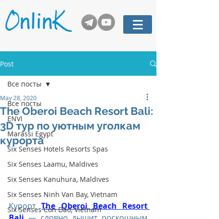
Post
Все посты
May 28, 2020
Все посты
The Oberoi Beach Resort Bali:
ENVI
3D тур по уютным уголкам
Marassi Egypt
курорта
Six Senses Hotels Resorts Spas
Six Senses Laamu, Maldives
Six Senses Kanuhura, Maldives
Six Senses Ninh Van Bay, Vietnam
Курорт 
The Oberoi Beach Resort 
Six Senses Con Dao, Vietnam
Bali
 — словно дышит роскошным 