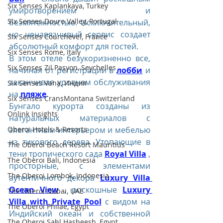
Six Senses Kaplankaya, Turkey
умиротворением и 
Six Senses Douro Valley, Portugal
безмятежностью. Исключительный, 
но ненавязчивый сервис создает 
Six Senses Courchevel, France
абсолютный комфорт для гостей. 
Six Senses Rome, Italy
В этом отеле безукоризненно все, 
Six Senses Zil Pasyon, Seychelles
начиная от регистрации в 
лобби
 и 
заканчивая уровнем обслуживания 
Six Senses Vana, Индия
на 
пляже
.
Six Senses CransMontana Switzerland
Бунгало курорта созданы из 
Onlink Insights
натуральных материалов с 
Oberoi Hotels & Resorts
элегантным интерьером и мебелью 
из тикового дерева. Утопающие в 
The Oberoi Beach Resort Mauritius
тени тропического сада 
Royal Villa
 , 
The Oberoi Bali, Indonesia
просторные, с элементами 
The Oberoi Lombok, Indonesia
аутентичного декора 
Luxury Villa 
Ocean View
 , роскошные 
Luxury 
The Oberoi Dubai, UAE
Villa with Private Pool
 с видом на 
The Oberoi Philae, Egypt
Индийский океан и собственной 
The Oberoi Sahl Hasheesh, Egypt