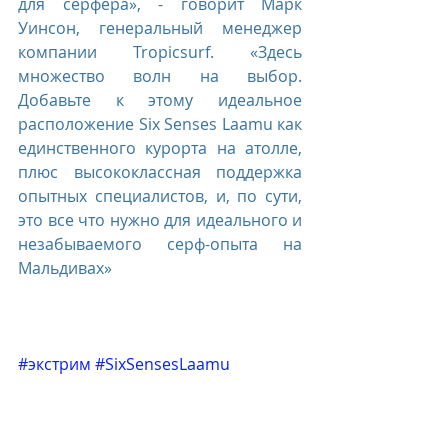
для серфера», - говорит Марк 
Уинсон, генеральный менеджер 
компании Tropicsurf. «Здесь 
множество волн на выбор. 
Добавьте к этому идеальное 
расположение Six Senses Laamu как 
единственного курорта на атолле, 
плюс высококлассная поддержка 
опытных специалистов, и, по сути, 
это все что нужно для идеального и 
незабываемого серф-опыта на 
Мальдивах»
#экстрим
#SixSensesLaamu
#развлечения
#серфинг
Six Senses Hotels Resorts Spas
Six Senses Laamu, Maldives