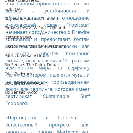
Desa Potato Head
признанной приверженностью Six 
Erth, UAE
Senses к устойчивости и 
обязательствам по отношению 
Rayavadee, Krabi, Thailand
окружающей среде, Tropicsurf 
Pimalai Resort & Spa, Thailand
начинает сотрудничество с Firewire 
Icaterina DMC
surfboards и предоставит гостям 
экологически чистые доски для 
Evason Ana Mandara, Vietnam
серфингга Timbertek. Компания 
Palazzo Versace Dubai
Firewire, возглавляемая 11-кратным 
Six Senses The Palm, Dubai
чемпионом мира по серфингу 
OKU Bodrum
Келли Слейтером, является чуть ли 
не единственным производителем 
Six Senses AMAALA
досок для серфинга, которая имеет 
Six Senses Kyoto
сертификат Sustainable Surf 
Ecoboard.​
​«Партнерство с Tropicsurf - 
естественный прогресс для 
курорта», - говорит Marteyne van 