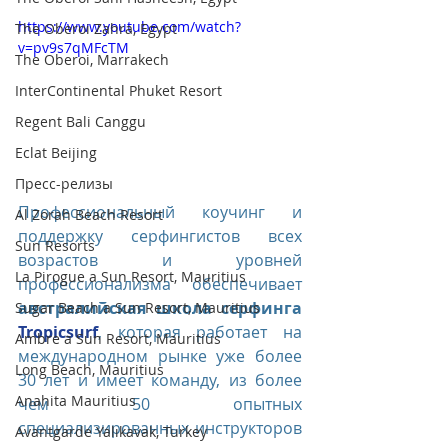
https://www.youtube.com/watch?
The Oberoi Zahra, Egypt
v=pv9s7qMFcTM
The Oberoi, Marrakech
InterContinental Phuket Resort
Regent Bali Canggu
Eclat Beijing
Пресс-релизы
​Профессиональный коучинг и 
Al Zorah Beach Resort
поддержку серфингистов всех 
Sun Resorts
возрастов и уровней 
La Pirogue a Sun Resort, Mauritius
профессионализма обеспечивает 
австралийская школа серфинга 
Sugar Beach a Sun Resort, Mauritius
Tropicsurf
, которая работает на 
Ambre a Sun Resort, Mauritius
международном рынке уже более 
Long Beach, Mauritius
30 лет и имеет команду, из более 
Anahita Mauritius
чем 50 опытных 
специализированных инструкторов 
Avantgarde Yalıkavak, Turkey