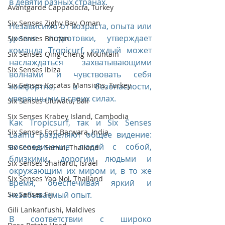
в девяти разных странах.
Avantgarde Cappadocia, Turkey
Six Senses Zighy Bay, Oman
Независимо от возраста, опыта или 
уровня подготовки, утверждает 
Six Senses Bhutan
команда Tropicurf, каждый может 
Six Senses Qing Cheng Mountain
наслаждаться захватывающими 
Six Senses Ibiza
волнами и чувствовать себя 
Six Senses Kocatas Mansions, Turkey
комфортно, в безопасности, 
уверенными в своих силах.
Six Senses Uluwatu, Bali
Six Senses Krabey Island, Cambodia
Как Tropicsurf, так и Six Senses 
Six Senses Fort Barwara, India
Laamu разделяют общее видение: 
воссоединение людей с собой, 
Six Senses Samui, Thailand
близкими, дорогим людьми и 
Six Senses Shaharut, Israel
окружающим их миром и, в то же 
Six Senses Yao Noi, Thailand
время, обеспечивая яркий и 
незабываемый опыт.
Six Senses Fiji
Gili Lankanfushi, Maldives
В соответствии с широко 