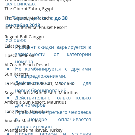
велосипедах ​
The Oberoi Zahra, Egypt
📅 Период действия: 
до 30 
The Oberoi, Marrakech
сентября 2018
InterContinental Phuket Resort
Regent Bali Canggu
Условия: 
Eclat Beijing
Процент скидки варьируется в 
зависимости от категории 
Пресс-релизы
номера.    
Al Zorah Beach Resort
Не комбинируется с другими 
Sun Resorts
спецпредложениями.  
Действительно только для 
La Pirogue a Sun Resort, Mauritius
новых бронирований.  
Sugar Beach a Sun Resort, Mauritius
Действительно только только 
Ambre a Sun Resort, Mauritius
для номеров   
Long Beach, Mauritius
Проживание третьего человека 
в номере оплачивается 
Anahita Mauritius
дополнительно.  
Avantgarde Yalıkavak, Turkey
Прочие тарифы и условия 