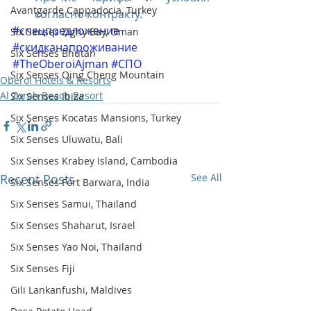
Avantgarde Cappadocia, Turkey
согласно контракту. 
#спецпредложение
Six Senses Zighy Bay, Oman
#скидканапроживание
Six Senses Bhutan
#TheOberoiAjman
#СПО
Six Senses Qing Cheng Mountain
Oberoi Hotels & Resorts
Al Zorah Beach Resort
Six Senses Ibiza
Six Senses Kocatas Mansions, Turkey
Six Senses Uluwatu, Bali
Six Senses Krabey Island, Cambodia
Recent Posts
See All
Six Senses Fort Barwara, India
Six Senses Samui, Thailand
Six Senses Shaharut, Israel
Six Senses Yao Noi, Thailand
Six Senses Fiji
Gili Lankanfushi, Maldives