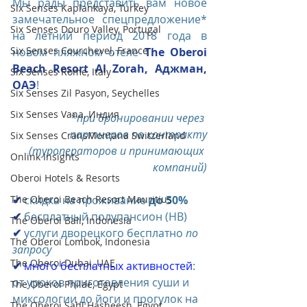
Мы рады представить вам новое 
Six Senses Kaplankaya, Turkey
замечательное спецпредложение* 
Six Senses Douro Valley, Portugal
на летний период 2018 года в 
Six Senses Courchevel, France
новом пляжном отеле 
The Oberoi 
Beach Resort Al Zorah, Аджман, 
Six Senses Rome, Italy
ОАЭ
!
Six Senses Zil Pasyon, Seychelles
Six Senses Vana, Индия
*при бронировании через 
партнеров по контракту
Six Senses CransMontana Switzerland
(туроператоров и принимающих 
Onlink Insights
компаний)
Oberoi Hotels & Resorts
✔
 скидка на проживание 
до 50% 
The Oberoi Beach Resort Mauritius
✔
 бесплатный полупансион (HB)
The Oberoi Bali, Indonesia
✔
 услуги дворецкого бесплатно 
по 
The Oberoi Lombok, Indonesia
запросу
The Oberoi Dubai, UAE
✔ 
много бесплатных активностей
: 
от уроков приготовления суши и 
The Oberoi Philae, Egypt
миксологии до йоги и прогулок на 
The Oberoi Sahl Hasheesh, Egypt