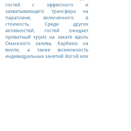
гостей с эффектного и 
захватывающего трансфера на 
параплане, включенного в 
стоимость. Среди других 
активностей, гостей ожидает 
приватный круиз на закате вдоль 
Оманского залива, барбекю на 
вилле, а также возможность 
индивидуальных занятий йогой или 
фитнесом с инструктором. Кроме 
того, гостям предложат 
восстановить связь с собой на 
сеансе 60-минутного массажа Six 
Senses Signature.
Six Senses Zighy Bay, Oman
Six Senses Hotels Resorts Spas