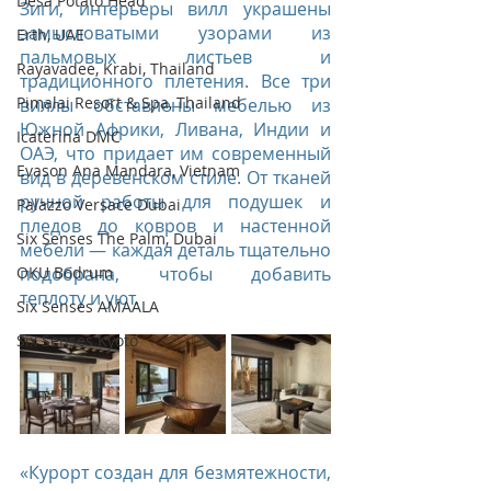
Desa Potato Head
Зиги, интерьеры вилл украшены 
замысловатыми узорами из 
Erth, UAE
пальмовых листьев и 
Rayavadee, Krabi, Thailand
традиционного плетения. Все три 
Pimalai Resort & Spa, Thailand
виллы обставлены мебелью из 
Южной Африки, Ливана, Индии и 
Icaterina DMC
ОАЭ, что придает им современный 
Evason Ana Mandara, Vietnam
вид в деревенском стиле. От тканей 
ручной работы для подушек и 
Palazzo Versace Dubai
пледов до ковров и настенной 
Six Senses The Palm, Dubai
мебели — каждая деталь тщательно 
OKU Bodrum
подобрана, чтобы добавить 
теплоту и уют.
Six Senses AMAALA
Six Senses Kyoto
«Курорт создан для безмятежности, 