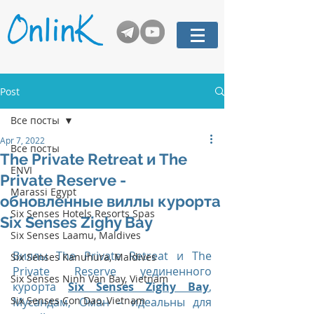
Post
Все посты
Apr 7, 2022
Все посты
The Private Retreat и The
ENVI
Private Reserve -
Marassi Egypt
обновленные виллы курорта
Six Senses Hotels Resorts Spas
Six Senses Zighy Bay
Six Senses Laamu, Maldives
Виллы The Private Retreat и The 
Six Senses Kanuhura, Maldives
Private Reserve уединенного 
Six Senses Ninh Van Bay, Vietnam
курорта 
Six Senses Zighy Bay
, 
Six Senses Con Dao, Vietnam
Мусандам, Оман – идеальны для 