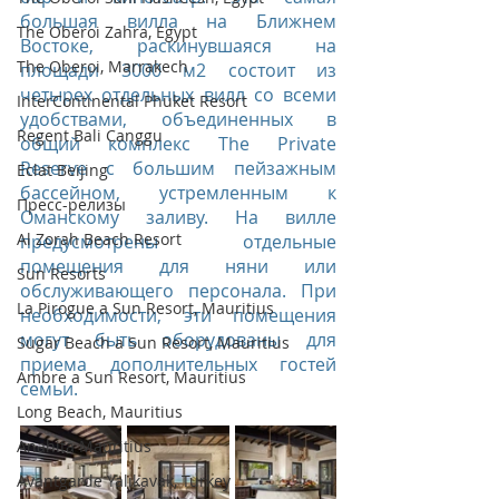
большая вилла на Ближнем 
The Oberoi Zahra, Egypt
Востоке, раскинувшаяся на 
The Oberoi, Marrakech
площади 3000 м2 состоит из 
четырех отдельных вилл со всеми 
InterContinental Phuket Resort
удобствами, объединенных в 
Regent Bali Canggu
общий комплекс The Private 
Reserve с большим пейзажным 
Eclat Beijing
бассейном, устремленным к 
Пресс-релизы
Оманскому заливу. На вилле 
Al Zorah Beach Resort
предусмотрены отдельные 
помещения для няни или 
Sun Resorts
обслуживающего персонала. При 
La Pirogue a Sun Resort, Mauritius
необходимости, эти помещения 
могут быть оборудованы для 
Sugar Beach a Sun Resort, Mauritius
приема дополнительных гостей 
Ambre a Sun Resort, Mauritius
семьи.
Long Beach, Mauritius
Anahita Mauritius
Avantgarde Yalıkavak, Turkey