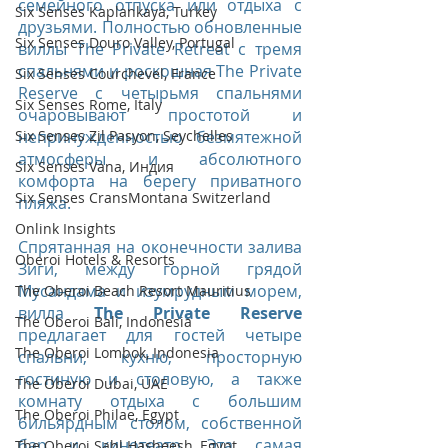
семейного отпуска или отдыха с 
Six Senses Kaplankaya, Turkey
друзьями. Полностью обновленные 
Six Senses Douro Valley, Portugal
виллы The Private Retreat с тремя 
спальнями и роскошная The Private 
Six Senses Courchevel, France
Reserve с четырьмя спальнями 
Six Senses Rome, Italy
очаровывают простотой и 
Six Senses Zil Pasyon, Seychelles
непринужденностью безмятежной 
атмосферы и абсолютного 
Six Senses Vana, Индия
комфорта на берегу приватного 
Six Senses CransMontana Switzerland
пляжа.
Onlink Insights
Спрятанная на оконечности залива 
Oberoi Hotels & Resorts
Зиги, между горной грядой 
Мусандама и изумрудным морем, 
The Oberoi Beach Resort Mauritius
вилла 
The Private Reserve
The Oberoi Bali, Indonesia
предлагает для гостей четыре 
The Oberoi Lombok, Indonesia
спальни, кухню, просторную 
гостиную и столовую, а также 
The Oberoi Dubai, UAE
комнату отдыха с большим 
The Oberoi Philae, Egypt
бильярдным столом, собственной 
бар и кинотеатр. Эта самая 
The Oberoi Sahl Hasheesh, Egypt