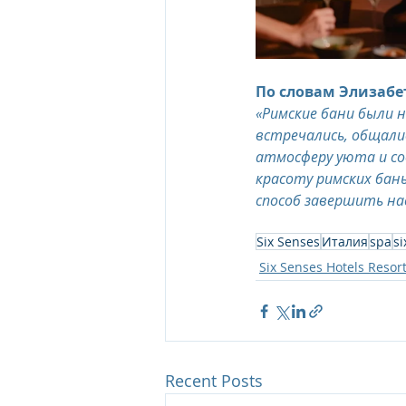
По словам Элизабет
«Римские бани были 
встречались, общали
атмосферу уюта и со
красоту римских бань
способ завершить на
Six Senses
Италия
spa
s
Six Senses Hotels Resor
Recent Posts