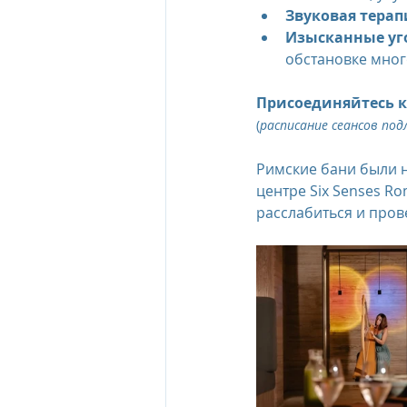
Звуковая терап
Изысканные уг
The Oberoi Beach Resort Mauriti
обстановке мног
Присоединяйтесь к S
The Oberoi Dubai, UAE
The 
(
расписание сеансов по
Римские бани были н
центре Six Senses R
The Oberoi, Marrakech
Inte
расслабиться и пров
Al Zorah Beach Resort
Sun R