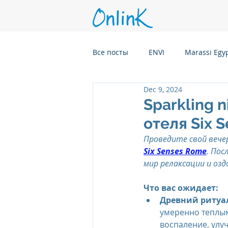
Все посты
ENVI
Marassi Egy
Dec 9, 2024
Six Senses Kanuhura, Maldives
Sparkling 
отеля Six 
Six Senses Kaplankaya, Turkey
Проведите свой вече
Six Senses Rome
. Пос
мир релаксации и озд
Six Senses Rome, Italy
Six S
Что вас ожидает:
Древний ритуа
умеренно теплы
Six Senses CransMontana Switze
воспаление, улу