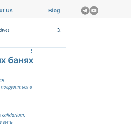
ut Us
Blog
dives
etnam
их банях
rance
ля 
погрузиться в 
 
calidarium
, 
изить 