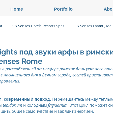
Home
Portfolio
Abo
pt
Six Senses Hotels Resorts Spas
Six Senses Laamu, Mal
Six Senses Ninh Van Bay, Vietnam
Six Senses Con Dao, Vi
nights под звуки арфы в римск
Senses Rome
Six Senses Douro Valley, Portugal
Six Senses Courchevel, F
р в расслабляющей атмосфере римских бань уютного оте
ле насыщенного дня в Вечном городе, гостей приглашают 
оровления.
enses Zil Pasyon, Seychelles
Six Senses Vana, Индия
л, современный подход.
 Перемещайтесь между теплым
м 
tepidarium
 и холодным 
frigidarium
. Этот цикл поможет сн
rland
Onlink Insights
Oberoi Hotels & Resorts
чшить общее самочувствие и зарядит энергией.