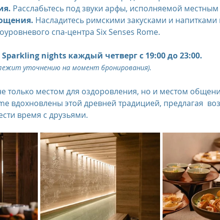
ия.
 Расслабьтесь под звуки арфы, исполняемой местным
ощения.
 Насладитесь римскими закусками и напитками 
us
The Oberoi Bali, Indonesia
The Oberoi Lombok, Indon
оуровневого спа-центра Six Senses Rome.
parkling nights каждый четверг с 19:00 до 23:00. 
Oberoi Philae, Egypt
The Oberoi Sahl Hasheesh, Egypt
Th
длежит уточнению на момент бронирования).
е только местом для оздоровления, но и местом общения
ome вдохновлены этой древней традицией, предлагая  во
rContinental Phuket Resort
Regent Bali Canggu
Eclat Bei
ести время с друзьями.
esorts