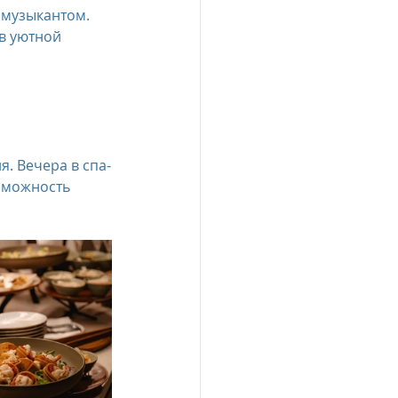
 музыкантом.
в уютной 
esia
e Oberoi Zahra, Egypt
. Вечера в спа-
зможность 
jing
Пресс-релизы