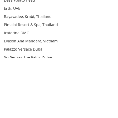
Desa Potato Head
Erth, UAE
Rayavadee, Krabi, Thailand
Pimalai Resort & Spa, Thailand
Icaterina DMC
Evason Ana Mandara, Vietnam
Palazzo Versace Dubai
Six Senses The Palm, Dubai
OKU Bodrum
Six Senses AMAALA
Six Senses Kyoto
Comments
Write a comment...
Six Senses Ninh Van Bay,
Six Senses Kan
до - 35% с
FAMILY & FRIE