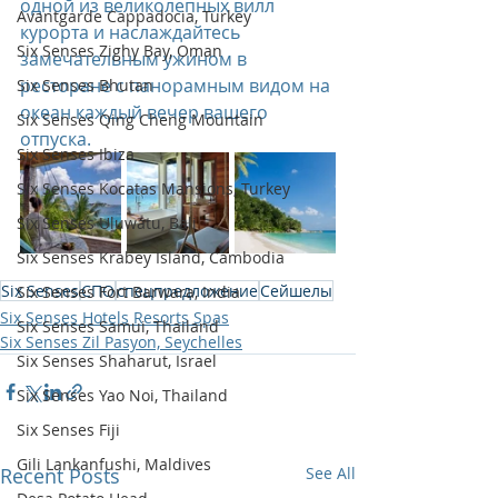
одной из великолепных вилл 
Avantgarde Cappadocia, Turkey
курорта и наслаждайтесь 
Six Senses Zighy Bay, Oman
замечательным ужином в 
ресторане с панорамным видом на 
Six Senses Bhutan
океан каждый вечер вашего 
Six Senses Qing Cheng Mountain
отпуска.
Six Senses Ibiza
Six Senses Kocatas Mansions, Turkey
Six Senses Uluwatu, Bali
Six Senses Krabey Island, Cambodia
Six Senses
СПО
спецпредложение
Сейшелы
Six Senses Fort Barwara, India
Six Senses Hotels Resorts Spas
Six Senses Samui, Thailand
Six Senses Zil Pasyon, Seychelles
Six Senses Shaharut, Israel
Six Senses Yao Noi, Thailand
Six Senses Fiji
Gili Lankanfushi, Maldives
Recent Posts
See All