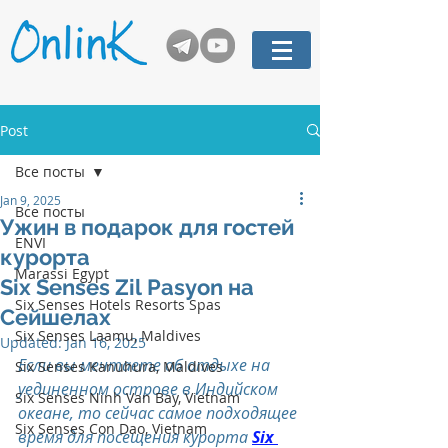
Post
Все посты
Jan 9, 2025
Все посты
Ужин в подарок для гостей
ENVI
курорта
Marassi Egypt
Six Senses Zil Pasyon на
Six Senses Hotels Resorts Spas
Сейшелах
Six Senses Laamu, Maldives
Updated:
Jan 16, 2025
Если вы мечтаете об отдыхе на 
Six Senses Kanuhura, Maldives
уединенном острове в Индийском 
Six Senses Ninh Van Bay, Vietnam
океане, то сейчас самое подходящее 
Six Senses Con Dao, Vietnam
время для посещения курорта 
Six 