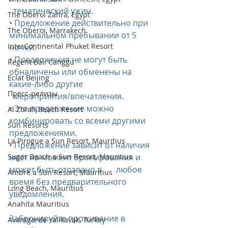
  тематический ужин.
The Oberoi Zahra, Egypt
• Предложение действительно при 
The Oberoi, Marrakech
минимальном пребывании от 5 
InterContinental Phuket Resort
ночей.
• Предложения не могут быть 
Regent Bali Canggu
обналичены или обменены на 
Eclat Beijing
какие-либо другие             
Пресс-релизы
  мероприятия/впечатления.
• Это предложение можно 
Al Zorah Beach Resort
комбинировать со всеми другими 
Sun Resorts
предложениями.
La Pirogue a Sun Resort, Mauritius
• Предложение зависит от наличия 
Sugar Beach a Sun Resort, Mauritius
мест на момент бронирования и 
может быть отозвано в       любое 
Ambre a Sun Resort, Mauritius
время без предварительного 
Long Beach, Mauritius
уведомления.
Anahita Mauritius
Забронируйте проживание в 
Avantgarde Yalıkavak, Turkey