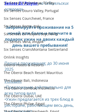
Six Senses Kaplankaya, Turkey
Senses Zil Pasyon
 на Сейшельских 
островах.
Six Senses Douro Valley, Portugal
Six Senses Courchevel, France
Six Senses Rome, Italy
Забронируйте проживание на 5 
ночей или более и получите в 
Six Senses Zil Pasyon, Seychelles
подарок ужин на двоих каждый 
Six Senses Vana, Индия
день вашего пребывания!
Six Senses CransMontana Switzerland
Onlink Insights
Период проживания:
 до 30 июня 
Oberoi Hotels & Resorts
2025
The Oberoi Beach Resort Mauritius
The Oberoi Bali, Indonesia
Условия:
•Предложение действительно для 
The Oberoi Lombok, Indonesia
всех типов вилл
The Oberoi Dubai, UAE
•Ужин предлагается из трех блюд в 
The Oberoi Philae, Egypt
ресторане, работающем весь день, 
и не включает              
The Oberoi Sahl Hasheesh, Egypt