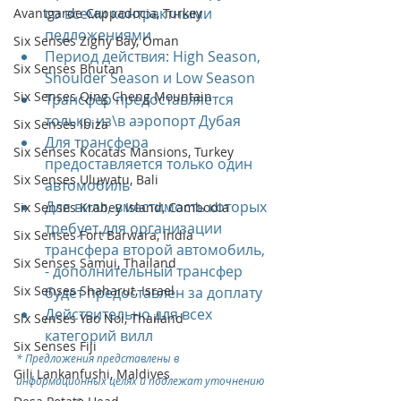
со всеми контрактными 
Avantgarde Cappadocia, Turkey
педложениями
Six Senses Zighy Bay, Oman
Период действия: High Season, 
Six Senses Bhutan
Shoulder Season и Low Season
Six Senses Qing Cheng Mountain
Трансфер предоставляется 
только из\в аэропорт Дубая
Six Senses Ibiza
Для трансфера 
Six Senses Kocatas Mansions, Turkey
предоставляется только один 
Six Senses Uluwatu, Bali
автомобиль
Для вилл, вместимость которых 
Six Senses Krabey Island, Cambodia
требует для организации 
Six Senses Fort Barwara, India
трансфера второй автомобиль, 
Six Senses Samui, Thailand
- дополнительный трансфер 
Six Senses Shaharut, Israel
будет предоставлен за доплату
Действительно для всех 
Six Senses Yao Noi, Thailand
категорий вилл
Six Senses Fiji
* Предложения представлены в 
Gili Lankanfushi, Maldives
информационных целях и подлежат уточнению 