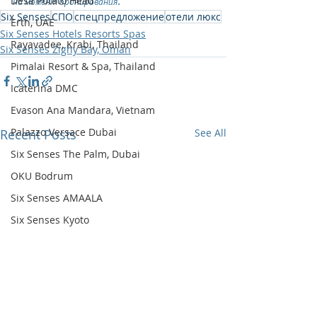
.
Desa Potato Head
на момент бронирования
Six Senses
СПО
спецпредложение
отели люкс
Erth, UAE
Six Senses Hotels Resorts Spas
Rayavadee, Krabi, Thailand
Six Senses Zighy Bay, Oman
Pimalai Resort & Spa, Thailand
Icaterina DMC
Evason Ana Mandara, Vietnam
Palazzo Versace Dubai
Recent Posts
See All
Six Senses The Palm, Dubai
OKU Bodrum
Six Senses AMAALA
Six Senses Kyoto