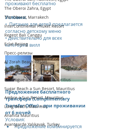
проживают бесплатно
The Oberoi Zahra, Egypt
Условия:
The Oberoi, Marrakech
•  Питание для детей предлагается 
InterContinental Phuket Resort
согласно детскому меню
Regent Bali Canggu
• Действительно для всех 
Eclat Beijing
категорий вилл
Пресс-релизы
Al Zorah Beach Resort
Sun Resorts
La Pirogue a Sun Resort, Mauritius
Sugar Beach a Sun Resort, Mauritius
Предложение басплатного 
Ambre a Sun Resort, Mauritius
трансфера (Complimentary 
Transfer Offer) – при проживании 
Long Beach, Mauritius
от 6 ночей
Anahita Mauritius
Условия:
Avantgarde Yalıkavak, Turkey
Предложение комбинируется 