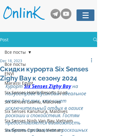
Post
Все посты
Dec 18, 2023
Все посты
Скидки курорта Six Senses
ENVI
Zighy Bay к сезону 2024
Marassi Egypt
Курорт
Six Senses Zighy Bay
на 
Six Senses Hotels Resorts Spas
полуострове Мусандам- идеальное 
место для тех, кто ищет 
Six Senses Laamu, Maldives
исключительный отдых в оазисе 
Six Senses Kanuhura, Maldives
роскоши и спокойствия. Гостям 
Six Senses Ninh Van Bay, Vietnam
предоставляется возможность 
выбрать проживание в роскошных 
Six Senses Con Dao, Vietnam