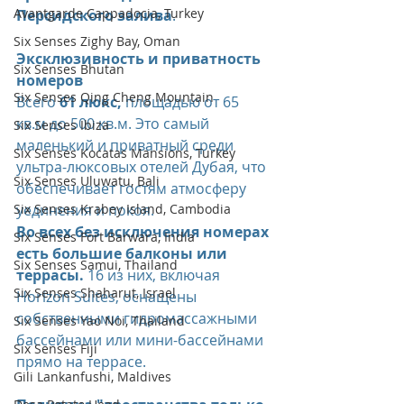
Avantgarde Cappadocia, Turkey
Персидского залива
.
Six Senses Zighy Bay, Oman
Эксклюзивность и приватность 
Six Senses Bhutan
номеров
Six Senses Qing Cheng Mountain
Всего 
61 люкс,
 площадью от 65 
кв.м до 500 кв.м. Это самый 
Six Senses Ibiza
маленький и приватный среди 
Six Senses Kocatas Mansions, Turkey
ультра-люксовых отелей Дубая, что 
Six Senses Uluwatu, Bali
обеспечивает гостям атмосферу 
Six Senses Krabey Island, Cambodia
уединения и покоя.
Во всех без исключения номерах 
Six Senses Fort Barwara, India
есть большие балконы или 
Six Senses Samui, Thailand
террасы.
 16 из них, включая 
Six Senses Shaharut, Israel
Horizon Suites, оснащены 
собственными гидромассажными 
Six Senses Yao Noi, Thailand
бассейнами или мини-бассейнами 
Six Senses Fiji
прямо на террасе.
Gili Lankanfushi, Maldives