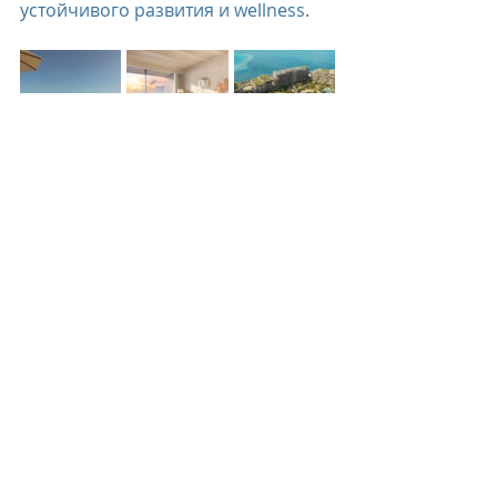
устойчивого развития и wellness.
Six Senses The Palm
 не просто 
очередной люксовый отель, это - 
место силы посреди бурлящего 
мегаполиса — тихая гавань, где 
даже в самом динамичном городе 
мира можно наконец-то выдохнуть 
и замедлиться.
Six Senses
фишки
Дубай
новый отель
Six Senses Hotels Resorts Spas
Six Senses The Palm, Dubai