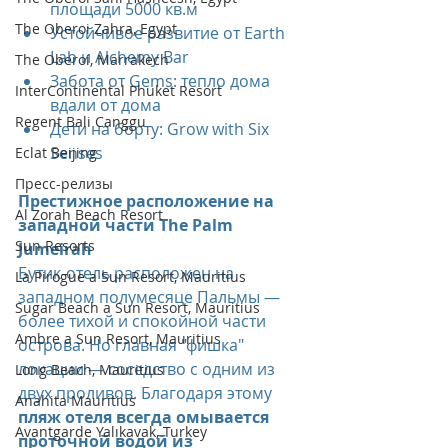
площади 5000 кв.м
The Oberoi Zahra, Egypt
Устойчивое развитие от Earth 
Lab и Alchemy Bar
The Oberoi, Marrakech
Забота от Gems: тепло дома 
InterContinental Phuket Resort
вдали от дома
Regent Bali Canggu
Дети на борту: Grow with Six 
Senses
Eclat Beijing
Пресс-релизы
Престижное расположение на 
Al Zorah Beach Resort
западной части The Palm 
Sun Resorts
Jumeirah
Бутик-отель расположен на 
La Pirogue a Sun Resort, Mauritius
западном полумесяце Пальмы — 
Sugar Beach a Sun Resort, Mauritius
более тихой и спокойной части 
Ambre a Sun Resort, Mauritius
острова. Но главная "фишка" 
локации — соседство с одним из 
Long Beach, Mauritius
двух проливов. Благодаря этому 
Anahita Mauritius
пляж отеля всегда омывается 
Avantgarde Yalıkavak, Turkey
проточной водой из 