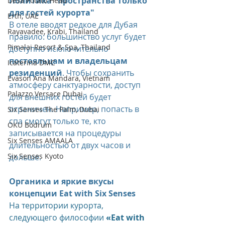
Политика "пространства только 
Desa Potato Head
для гостей курорта"
Erth, UAE
В отеле вводят редкое для Дубая 
Rayavadee, Krabi, Thailand
правило: большинство услуг будет 
Pimalai Resort & Spa, Thailand
доступно исключительно 
постояльцам и владельцам 
Icaterina DMC
резиденций
. Чтобы сохранить 
Evason Ana Mandara, Vietnam
атмосферу санктуарности, доступ 
Palazzo Versace Dubai
для внешних гостей будет 
ограничен. Например, попасть в 
Six Senses The Palm, Dubai
спа смогут только те, кто 
OKU Bodrum
записывается на процедуры 
Six Senses AMAALA
длительностью от двух часов и 
Six Senses Kyoto
дольше.
Органика и яркие вкусы 
концепции Eat with Six Senses
На территории курорта, 
следующего философии 
«Eat with 