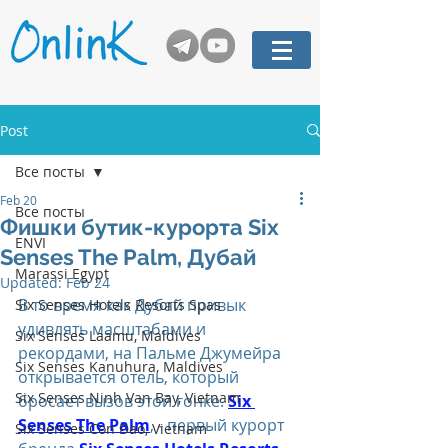
Post
Все посты
Feb 20
Все посты
Фишки бутик-курорта Six
ENVI
Senses The Palm, Дубай
Marassi Egypt
Updated:
Feb 24
В то время как Дубай привык 
Six Senses Hotels Resorts Spas
удивлять масштабами и 
Six Senses Laamu, Maldives
рекордами, на Пальме Джумейра 
Six Senses Kanuhura, Maldives
открывается отель, который 
Six Senses Ninh Van Bay, Vietnam
бросает вызов этой гонке. 
Six 
Senses The Palm
, - первый курорт 
Six Senses Con Dao, Vietnam