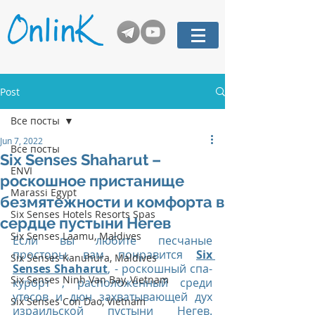
Post
Все посты
Jun 7, 2022
Все посты
Six Senses Shaharut –
ENVI
роскошное пристанище
Marassi Egypt
безмятежности и комфорта в
Six Senses Hotels Resorts Spas
сердце пустыни Негев
Six Senses Laamu, Maldives
Если вы любите песчаные 
просторы, вам понравится 
Six 
Six Senses Kanuhura, Maldives
Senses Shaharut
, - роскошный спа-
Six Senses Ninh Van Bay, Vietnam
курорт , расположенный среди 
утесов и дюн захватывающей дух 
Six Senses Con Dao, Vietnam
израильской пустыни Негев. 