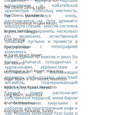
Создатели курорта черпали 
вдохновение в набатейской 
The Oberoi Zahra, Egypt
архитектуре. Поскольку местность, 
The Oberoi, Marrakech
где разместился отель, 
располагается на пути древнего 
InterContinental Phuket Resort
маршрута специй - миссия состояла 
в том, чтобы сохранить, насколько 
Regent Bali Canggu
это возможно, естественный 
Eclat Beijing
ландшафт пустыни и привести в 
соответствие с топографией 
Пресс-релизы
комплекса.
Al Zorah Beach Resort
При создании 60 люксов и вилл Six 
Senses Shaharut сотрудничал с 
Sun Resorts
художниками, керамистами и 
La Pirogue a Sun Resort, Mauritius
плотниками из близлежащих 
деревень, чтобы создать целостный 
Sugar Beach a Sun Resort, Mauritius
ансамбль, подчеркивающий 
Ambre a Sun Resort, Mauritius
красоту пустыни Негев.  
Каждый номер располагает 
Long Beach, Mauritius
собственной террасой, мини-баром 
с бесплатными закусками и 
Anahita Mauritius
набором для приготовления кофе и 
Avantgarde Yalıkavak, Turkey
чая. Номера категории Pool Suite и 