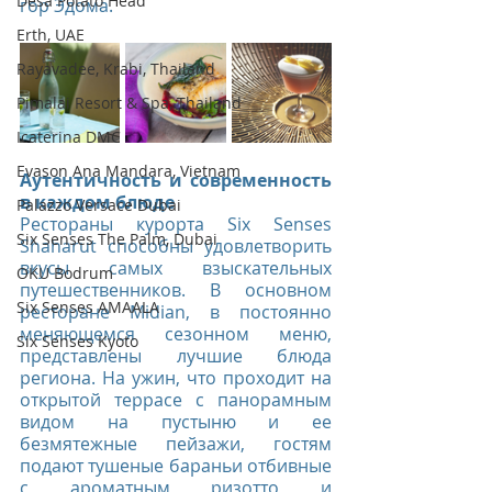
Desa Potato Head
гор Эдома.
Erth, UAE
Rayavadee, Krabi, Thailand
Pimalai Resort & Spa, Thailand
Icaterina DMC
Evason Ana Mandara, Vietnam
Аутентичность и современность 
в каждом блюде 
Palazzo Versace Dubai
Рестораны курорта Six Senses 
Six Senses The Palm, Dubai
Shaharut способны удовлетворить 
вкусы самых взыскательных 
OKU Bodrum
путешественников. В основном 
Six Senses AMAALA
ресторане Midian, в постоянно 
меняющемся сезонном меню, 
Six Senses Kyoto
представлены лучшие блюда 
региона. На ужин, что проходит на 
открытой террасе с панорамным 
видом на пустыню и ее 
безмятежные пейзажи, гостям 
подают тушеные бараньи отбивные 
с ароматным ризотто и 