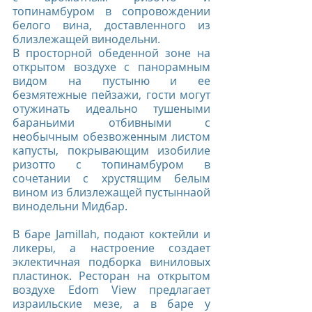
топинамбуром в сопровождении 
белого вина, доставленного из 
близлежащей винодельни.
В просторной обеденной зоне на 
открытом воздухе с панорамным 
видом на пустыню и ее 
безмятежные пейзажи, гости могут 
отужинать идеально тушеными 
бараньими отбивными с 
необычным обезвоженным листом 
капусты, покрывающим изобилие 
ризотто с топинамбуром в 
сочетании с хрустящим белым 
вином из близлежащей пустыннаой 
винодельни Мидбар.
В баре Jamillah, подают коктейли и 
ликеры, а настроение создает 
эклектичная подборка виниловых 
пластинок. Ресторан на открытом 
воздухе Edom View предлагает 
израильские мезе, а в баре у 