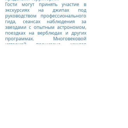
Гости могут принять участие в 
экскурсиях на джипах под 
руководством профессионального 
гида, сеансах наблюдения за 
звездами с опытным астрономом, 
поездках на верблюдах и других 
программах. Многовековой 
историей пронизана каждая 
песчинка пустыни Негев, -  не 
удивительно, что посещение Six 
Senses Shaharut превосходит все 
ожидания гостей.
Six Senses Hotels Resorts Spas
Six Senses Shaharut, Israel
Recent Posts
See All