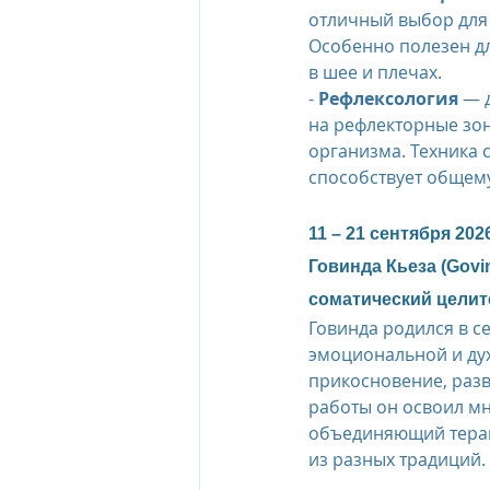
отличный выбор для
Особенно полезен дл
в шее и плечах.
- 
Рефлексология
 — 
на рефлекторные зон
организма. Техника 
способствует общем
11 – 21 сентября 2026
Говинда Кьеза (Govi
соматический целит
Говинда родился в се
эмоциональной и дух
прикосновение, разв
работы он освоил мн
объединяющий терап
из разных традиций.