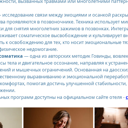
жности, вызванных травмами или многолетними паттер
— исследование связи между эмоциями и осанкой раскрыв
ва проявляются в позвоночнике. Техника использует ми
и для снятия многолетних зажимов в позвонках. Интегр
рживает соматическое высвобождение и культивирует в
уть к освобождению для тех, кто носит эмоциональные тя
физическое недомогание.
осоматика
 — одна из авторских методик Говинды, вовле
сы тела и двигательное осознание, направляя к устране
ений и мышечных ограничений. Основанная на даосских
стественному выравниванию и эмоциональной переработ
комфортах, помогая достичь улучшенной стабильности,
ижении.
ных программ доступны на официальном сайте отеля - 