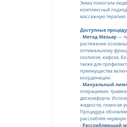
Эмма помогала людям
комплексный подход
массажную терапию 
Доступные процеду
- 
Метод Мезьер
 — т
растяжение основных
оптимальному функц
сколиозе, кифозе, бо
также для профилакт
преимущества включ
координации.
- 
Мануальный лим
операциями, травма
дискомфорта. Исполь
жидкости, помогая у
Процедура обновляет
расслабляя нервную 
- 
Расслабляющий м