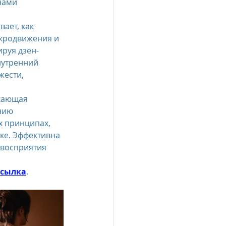
нами 
ает, как 
кродвижения и 
ируя дзен-
нутренний 
жести, 
кающая 
нию 
 принципах, 
ке. Эффективна 
 восприятия 
ссылка
.