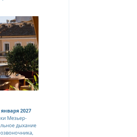
esia
e Oberoi Zahra, Egypt
jing
Пресс-релизы
7 января 2027
йки Мезьер-
альное дыхание 
озвоночника, 