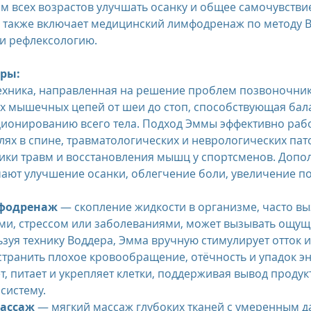
 всех возрастов улучшать осанку и общее самочувствие
 также включает медицинский лимфодренаж по методу В
и рефлексологию.
ры:
ехника, направленная на решение проблем позвоночник
 мышечных цепей от шеи до стоп, способствующая бала
ионированию всего тела. Подход Эммы эффективно рабо
лях в спине, травматологических и неврологических пато
ики травм и восстановления мышц у спортсменов. Допо
ают улучшение осанки, облегчение боли, увеличение по
фодренаж
 — скопление жидкости в организме, часто в
ми, стрессом или заболеваниями, может вызывать ощуще
зуя технику Воддера, Эмма вручную стимулирует отток 
странить плохое кровообращение, отёчность и упадок эн
, питает и укрепляет клетки, поддерживая вывод продукт
систему.
ассаж
 — мягкий массаж глубоких тканей с умеренным 