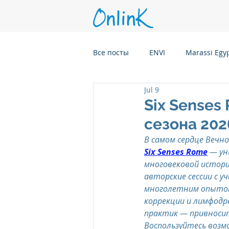
Все посты
ENVI
Marassi Egy
Jul 9
Six Senses Kanuhura, Maldives
Six Senses
сезона 202
Six Senses Kaplankaya, Turkey
В самом сердце Вечно
Six Senses Rome
 — ун
многовековой историе
Six Senses Rome, Italy
Six S
авторские сессии с 
многолетним опытом
коррекции и лимфодр
практик — привносит
Six Senses CransMontana Switze
Воспользуйтесь воз