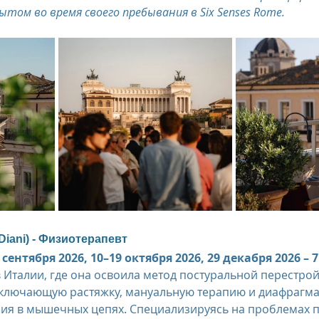
том во время своего пребывания в Six Senses Rome.
us
The Oberoi Bali, Indonesia
The Oberoi Lombok, Indon
Oberoi Philae, Egypt
The Oberoi Sahl Hasheesh, Egypt
Th
rContinental Phuket Resort
Regent Bali Canggu
Eclat Bei
esorts
iani) - Физиотерапевт
сентября 2026, 10–19 октября 2026, 29 декабря 2026 – 
 Италии, где она освоила метод постуральной перестро
 включающую растяжку, мануальную терапию и диафрагм
ния в мышечных цепях. Специализируясь на проблемах п