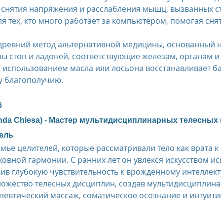
 снятия напряжения и расслабления мышц, вызванных ст
я тех, кто много работает за компьютером, помогая сня
древний метод альтернативной медицины, основанный н
ы стоп и ладоней, соответствующие железам, органам и
с использованием масла или лосьона восстанавливает ба
у благополучию.
  
nda Chiesa) - Мастер мультидисциплинарных телесных 
ель
мье целителей, которые рассматривали тело как врата к 
овной гармонии. С ранних лет он увлёкся искусством ис
ив глубокую чувствительность к врождённому интеллекту 
ожество телесных дисциплин, создав мультидисциплина
евтический массаж, соматическое осознание и интуити