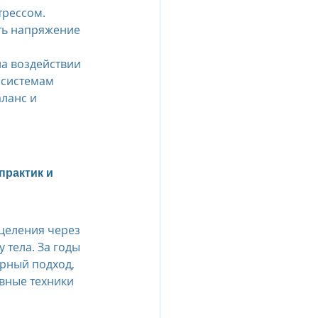
рессом. 
ть напряжение 
а воздействии 
 системам 
ланс и 
практик и 
целения через 
тела. За годы 
рный подход, 
вные техники 