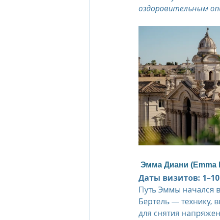
оздоровительным опы
The Oberoi Beach Resort Mauriti
The Oberoi Dubai, UAE
The 
The Oberoi, Marrakech
Inte
Al Zorah Beach Resort
Sun R
 Эмма Диани (Emma D
Даты визитов: 1–10 
Путь Эммы начался в
Бертель — технику,
для снятия напряже