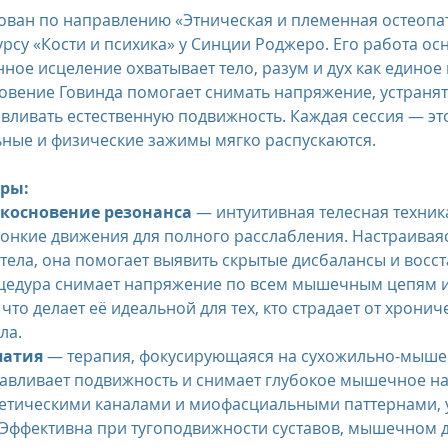
ван по направлению «Этническая и племенная остеопат
урсу «Кости и психика» у Синции Роджеро. Его работа ос
ное исцеление охватывает тело, разум и дух как единое 
овение Говинда помогает снимать напряжение, устранят
вливать естественную подвижность. Каждая сессия — это 
ные и физические зажимы мягко распускаются.
ры:
косновение резонанса
 — интуитивная телесная техник
онкие движения для полного расслабления. Настраиваяс
тела, она помогает выявить скрытые дисбалансы и восста
цедура снимает напряжение по всем мышечным цепям и 
то делает её идеальной для тех, кто страдает от хронич
ла.
патия
 — терапия, фокусирующаяся на сухожильно-мыше
навливает подвижность и снимает глубокое мышечное н
ргетическими каналами и миофасциальными паттернами, 
 Эффективна при тугоподвижности суставов, мышечном 