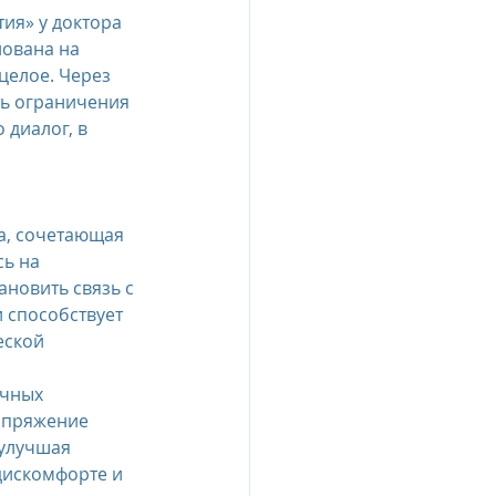
ия» у доктора 
нована на 
целое. Через 
ь ограничения 
диалог, в 
а, сочетающая 
ь на 
новить связь с 
способствует 
еской 
чных 
апряжение 
улучшая 
дискомфорте и 