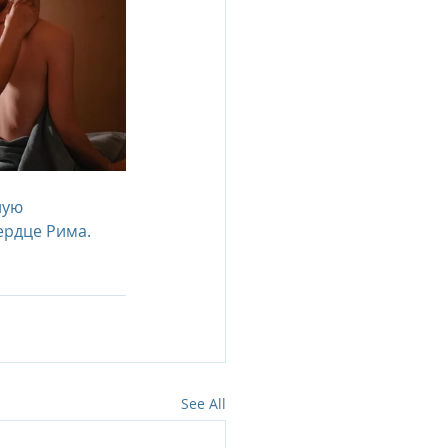
ную 
рдце Рима. 
See All