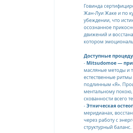
Говинда сертифициро
Жан-Луи Жаке и по к
убеждении, что истин
осознанное прикосн
движений и восстана
котором эмоциональ
Доступные процеду
- 
Mitsudomoe — при
масляные методы и т
естественные ритмы 
подлинным «Я». Про
ментальному покою, ч
скованности всего те
-
 Этническая остео
меридианах, восста
через работу с эне
структурный баланс.