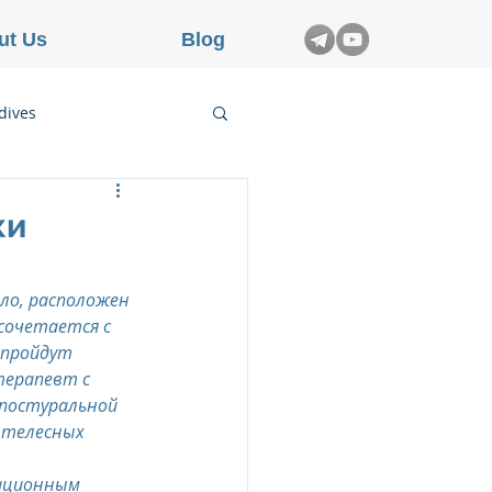
ut Us
Blog
dives
etnam
ки
rance
ло, расположен 
сочетается с 
 пройдут 
терапевт с 
постуральной 
 телесных 
 
ационным 