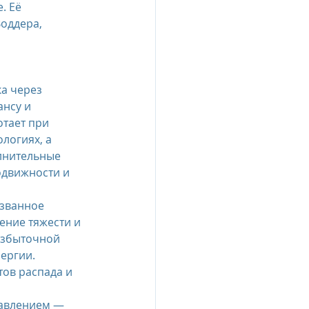
. Её 
оддера, 
а через 
нсу и 
тает при 
логиях, а 
лнительные 
движности и 
ызванное 
ние тяжести и 
избыточной 
ергии. 
ов распада и 
давлением — 