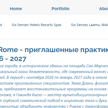
Home
Portfolio
Abo
pt
Six Senses Hotels Resorts Spas
Six Senses Laamu, Mal
Six Senses Ninh Van Bay, Vietnam
Six Senses Con Dao, Vi
 Rome - приглашенные практи
6 - 2027
Six Senses Douro Valley, Portugal
Six Senses Courchevel, F
го города, в историческом здании на площади Сан-Марчел
икальный оазис безмятежности, где современный велнес 
й. В период с сентября 2026 по январь 2027 года в отеле
enses Zil Pasyon, Seychelles
Six Senses Vana, Индия
участием приглашённых специалистов. Эмма Диани, физио
, предлагает восстановительные программы на основе 
енажа, а Говинда Кьеза — мастер мультидисциплинарных
 глубокий соматический подход к исцелению тела и духа.
rland
Onlink Insights
Oberoi Hotels & Resorts
можностью объединить знакомство с Римом с трансформ