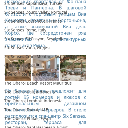
нескольких кварталах от Фонтана 
Six Senses Kaplankaya, Turkey
Треви и Пантеона. В шаговой 
Six Senses Douro Valley, Portugal
близости к торговым улицам Виа 
Кондотти, Фраттина и Боргоньона, 
Six Senses Courchevel, France
а также знаменитой Виа дель 
Six Senses Rome, Italy
Корсо, где сосредоточен ряд 
Six Senses Zil Pasyon, Seychelles
знаменитых архитектурных 
памятников Рима.
Six Senses Vana, Индия
Six Senses CransMontana Switzerland
Onlink Insights
Oberoi Hotels & Resorts
The Oberoi Beach Resort Mauritius
Six Senses Rome предложит для 
The Oberoi Bali, Indonesia
гостей 95 номеров и люксов с 
The Oberoi Lombok, Indonesia
оригинальным дизайном 
классических интерьеров. В отеле 
The Oberoi Dubai, UAE
расположится спа-центр Six Senses, 
The Oberoi Philae, Egypt
ресторан, терраса для 
The Oberoi Sahl Hasheesh, Egypt