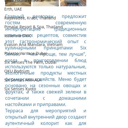
Desa Potato Head
Erth, UAE
Главный ресторан предложит 
Rayavadee, Krabi, Thailand
гостям современную 
Pimalai Resort & Spa, Thailand
интерпретацию традиционных 
итальянских рецептов, совместив 
Icaterina DMC
этот гастрономический опыт с 
Evason Ana Mandara, Vietnam
кулинарными принципами Six 
Palazzo Versace Dubai
Senses – “чем проще, тем лучше”, 
когда в приготовлении блюд 
Six Senses The Palm, Dubai
используются только натуральные, 
OKU Bodrum
экологичные продукты местных 
фермерских хозяйств. Меню будет 
Six Senses AMAALA
основано на сезонных овощах и 
Six Senses Kyoto
фруктах, а также свежей зелени в 
сочетании с домашними 
настойками и приправами.
Терраса для мероприятий и 
открытый внутренний двор создают 
аутентичный колорит как для 