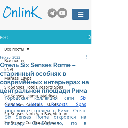
Post
Все посты
Feb 20, 2022
Все посты
Отель Six Senses Rome –
ENVI
старинный особняк в
Marassi Egypt
современных интерьерах на
Six Senses Hotels Resorts Spas
центральной площади Рима
Six Senses Laamu, Maldives
Городская коллекция сети 
Six 
Senses Hotels Resorts Spas
Six Senses Kanuhura, Maldives
пополнится отелем в Риме. Отель 
Six Senses Ninh Van Bay, Vietnam
Six Senses Rome откроется на 
Six Senses Con Dao, Vietnam
площади Сан-Марчело, что в 