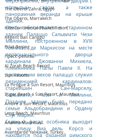
мероприятий, внутренний дворик с 
открытым садом, а также 
The Oberoi Zahra, Egypt
панорамная веранда на крыше 
The Oberoi, Marrakech
здания.
Отель обосновался в старинном 
InterContinental Phuket Resort
здании Палаццо Сальвиати Чези 
Regent Bali Canggu
Меллини, построенном в XVIII 
Eclat Beijing
Томмазо де Маркисом на месте 
первоначального дворца 
Пресс-релизы
кардинала Джованни Михиела, 
Al Zorah Beach Resort
племянника Папы Павла II. На 
протяжении веков палаццо служил 
Sun Resorts
резиденцией кардиналов-
La Pirogue a Sun Resort, Mauritius
старейшин Сан-Марселу, 
Sugar Beach a Sun Resort, Mauritius
Сальвиати, Чези и Меллини. 
Позднее здание было передано 
Ambre a Sun Resort, Mauritius
семье Альдобрандини и Ордену 
Long Beach, Mauritius
Слуг Марии.
Главный фасад особняка выходит 
Anahita Mauritius
на улицу Виа дель Корсо и 
Avantgarde Yalıkavak, Turkey
находится под охраной римского 