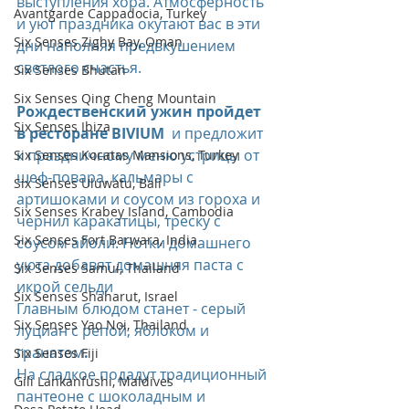
выступления хора. Атмосферность 
Avantgarde Cappadocia, Turkey
и уют праздника окутают вас в эти 
Six Senses Zighy Bay, Oman
дни наполняя предвкушением 
светлого счастья.
Six Senses Bhutan
Six Senses Qing Cheng Mountain
Рождественский ужин пройдет 
Six Senses Ibiza
в ресторане BIVIUM
  и предложит 
к праздничному меню устрицы от 
Six Senses Kocatas Mansions, Turkey
шеф-повара, кальмары с 
Six Senses Uluwatu, Bali
артишоками и соусом из гороха и 
Six Senses Krabey Island, Cambodia
чернил каракатицы, треску с 
Six Senses Fort Barwara, India
соусом айоли. Нотки домашнего 
уюта добавят домашняя паста с 
Six Senses Samui, Thailand
икрой сельди
Six Senses Shaharut, Israel
Главным блюдом станет - серый 
Six Senses Yao Noi, Thailand
луциан с репой, яблоком и 
гранатом
.
Six Senses Fiji
На сладкое подадут традиционный 
Gili Lankanfushi, Maldives
пантеоне с шоколадным и 