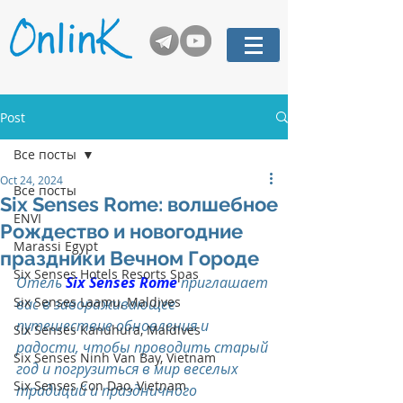
Post
Все посты
Oct 24, 2024
Все посты
Six Senses Rome: волшебное
ENVI
Рождество и новогодние
Marassi Egypt
праздники Вечном Городе
Six Senses Hotels Resorts Spas
Отель 
Six Senses Rome
 приглашает 
Six Senses Laamu, Maldives
вас в завораживающее 
путешествие обновления и 
Six Senses Kanuhura, Maldives
радости, чтобы проводить старый 
Six Senses Ninh Van Bay, Vietnam
год и погрузиться в мир веселых 
Six Senses Con Dao, Vietnam
традиций и праздничного 