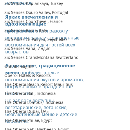
настроения.
Six Senses Kaplankaya, Turkey
Six Senses Douro Valley, Portugal
Яркие впечатления и 
Six Senses Courchevel, France
вдохновляющие 
Six Senses Rome, Italy
программы
 отеля разожгут 
восторг и создадут драгоценные 
Six Senses Zil Pasyon, Seychelles
воспоминания для гостей всех 
Six Senses Vana, Индия
возрастов.
Six Senses CransMontana Switzerland
А домашнее, традиционное 
Onlink Insights
меню
 пробудит теплые 
Oberoi Hotels & Resorts
воспоминания вкусов и ароматов, 
The Oberoi Beach Resort Mauritius
погружающих в праздничное 
блаженство.
The Oberoi Bali, Indonesia
По запросу доступны 
The Oberoi Lombok, Indonesia
вегетарианские, веганские, 
The Oberoi Dubai, UAE
безглютеновые меню и детские 
The Oberoi Philae, Egypt
варианты
.
The Oberoi Sahl Hasheesh, Egypt