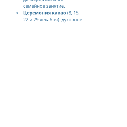
семейное занятие.
Церемония какао
 (8, 15, 
22 и 29 декабря): духовное 
путешествие, посвященное 
священному напитку богов.
Подробное описание и стоимость 
программ и мероприятий 
доступны по 
ссылке
.
Позвольте волшебству Six Senses 
Rome
 перенести вас в светлый 
2025 год.