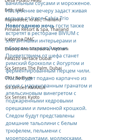
Desa Potato Head
ванильным соусами и мороженое.
Erth, UAE
Настроение вечеру задаст живая 
музыка от Irene Calvia Trio
Rayavadee, Krabi, Thailand
Новогоднюю ночь 
гости также 
Pimalai Resort & Spa, Thailand
встретят в ресторане BIVIUM с 
Icaterina DMC
элегантными интерьерами и 
обзором открытой кухни
.
Evason Ana Mandara, Vietnam
Приветствием от шефа станет 
Palazzo Versace Dubai
римский брокколи с йогуртом и 
Six Senses The Palm, Dubai
ферментированным перцем чили. 
OKU Bodrum
После будет подано карпаччо из 
окуня с маринованным гранатом и 
Six Senses AMAALA
апельсиновым винегретом с 
Six Senses Kyoto
поджаренными кедровыми 
орешками и лимонной крошкой. 
Следом будут представлены 
домшние тальолини с белым 
трюфелем, пельмени с 
морепродуктами, моллюсками, 