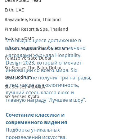
Desa Potato Head
Erth, UAE
Rayavadee, Krabi, Thailand
Pimalai Resort & Spa, Thailand
Icaterina DMC
Это выдающееся достижение в 
области дизайна было отмечено 
Evason Ana Mandara, Vietnam
наградами журнала Hospitality 
Palazzo Versace Dubai
Design 2023, который отмечает 
Six Senses The Palm, Dubai
инновации со всего мира. Six 
OKU Bodrum
Senses Rome получил три награды, 
в том числе за экологичность, 
Six Senses AMAALA
лучший отель класса люкс и 
Six Senses Kyoto
главную награду "Лучшее в шоу".
Сочетание классики и 
современного видения
Подборка уникальных 
произведений искусства, 