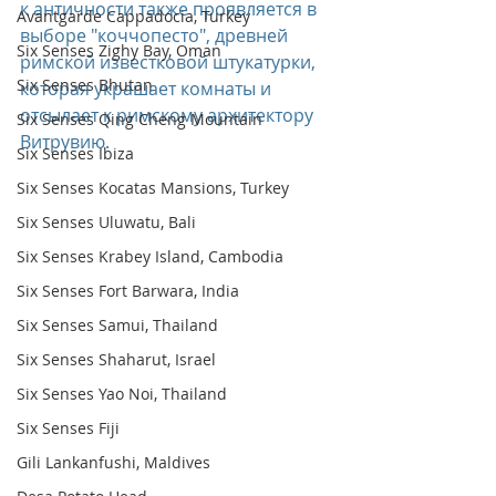
к античности также проявляется в 
Avantgarde Cappadocia, Turkey
выборе "коччопесто", древней 
Six Senses Zighy Bay, Oman
римской известковой штукатурки, 
Six Senses Bhutan
которая украшает комнаты и 
отсылает к римскому архитектору 
Six Senses Qing Cheng Mountain
Витрувию.
Six Senses Ibiza
Six Senses Kocatas Mansions, Turkey
Six Senses Uluwatu, Bali
Six Senses Krabey Island, Cambodia
Six Senses Fort Barwara, India
Six Senses Samui, Thailand
Six Senses Shaharut, Israel
Six Senses Yao Noi, Thailand
Six Senses Fiji
Gili Lankanfushi, Maldives