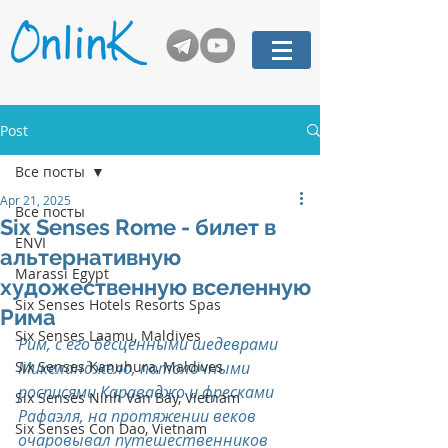
Post
Все посты
Apr 21, 2025
Все посты
Six Senses Rome - билет в
ENVI
альтернативную
Marassi Egypt
художественную вселенную
Six Senses Hotels Resorts Spas
Рима
Six Senses Laamu, Maldives
Рим, с его бесценными шедеврами 
Six Senses Kanuhura, Maldives
Микеланджело, потолочными 
росписями Караваджо и фресками 
Six Senses Ninh Van Bay, Vietnam
Рафаэля, на протяжении веков 
Six Senses Con Dao, Vietnam
очаровывал путешественников 