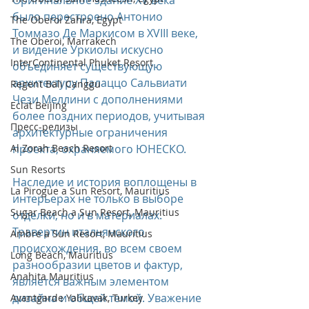
Оригинальное здание XV века 
было перестроено Антонио 
The Oberoi Zahra, Egypt
Томмазо Де Маркисом в XVIII веке, 
The Oberoi, Marrakech
и видение Уркиолы искусно 
InterContinental Phuket Resort
объединяет существующую 
архитектуру Палаццо Сальвиати 
Regent Bali Canggu
Чези Меллини с дополнениями 
Eclat Beijing
более поздних периодов, учитывая 
Пресс-релизы
архитектурные ограничения 
Al Zorah Beach Resort
проекта, охраняемого ЮНЕСКО.
Sun Resorts
Наследие и история воплощены в 
La Pirogue a Sun Resort, Mauritius
интерьерах не только в выборе 
Sugar Beach a Sun Resort, Mauritius
отделки, но и в материалах. 
Травертин итальянского 
Ambre a Sun Resort, Mauritius
происхождения, во всем своем 
Long Beach, Mauritius
разнообразии цветов и фактур, 
Anahita Mauritius
является важным элементом 
дизайна и общей темой. Уважение 
Avantgarde Yalıkavak, Turkey