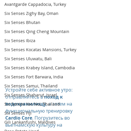
Avantgarde Cappadocia, Turkey
Six Senses Zighy Bay, Oman
Six Senses Bhutan
Six Senses Qing Cheng Mountain
Six Senses Ibiza
Six Senses Kocatas Mansions, Turkey
Six Senses Uluwatu, Bali
Six Senses Krabey Island, Cambodia
Six Senses Fort Barwara, India
Six Senses Samui, Thailand
Устройте себе активное утро: 
Six Senses Shaharut, Israel
отправляйтесь в 
поход к 
водохранилищу
, а затем на 
Six Senses Yao Noi, Thailand
функциональную тренировку 
Six Senses Fiji
Cardio Core
. Погрузитесь во 
Gili Lankanfushi, Maldives
вьетнамскую культуру на 