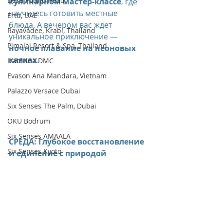
Desa Potato Head
кулинарном мастер-классе
, где 
научитесь готовить местные 
Erth, UAE
блюда. А вечером вас ждет 
Rayavadee, Krabi, Thailand
уникальное приключение — 
Pimalai Resort & Spa, Thailand
ночное плавание на неоновых 
каяках
.
Icaterina DMC
Evason Ana Mandara, Vietnam
Palazzo Versace Dubai
Six Senses The Palm, Dubai
OKU Bodrum
Six Senses AMAALA
СРЕДА: Глубокое восстановление 
Six Senses Kyoto
и единение с природой