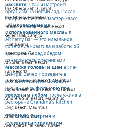
рассвете
, чтобы настроить 
The Oberoi Zahra, Egypt
организм на новый лад. После 
The Oberoi, Marrakech
завтрака посетите мастер-класс 
«Мыловарение из 
InterContinental Phuket Resort
использованного масла»
 в 
Regent Bali Canggu
Alchemy Bar — это идеальное 
Eclat Beijing
сочетание креатива и заботы об 
экологии. Перед обедом 
Пресс-релизы
ознакомьтесь с техниками 
Al Zorah Beach Resort
массажа головы и шеи
 в спа-
Sun Resorts
центре. Вечер проведите в 
La Pirogue a Sun Resort, Mauritius
романтической атмосфере, 
наслаждаясь 
фильмом под 
Sugar Beach a Sun Resort, Mauritius
звездным небом
 после ужина в 
Ambre a Sun Resort, Mauritius
ресторане Grandma's Kitchen.
Long Beach, Mauritius
ВТОРНИК: Энергия и 
Anahita Mauritius
кулинарные традиции
Avantgarde Yalıkavak, Turkey