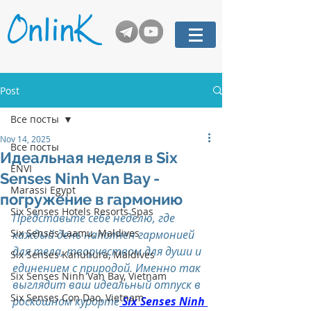
Post
Все посты
Nov 14, 2025
Все посты
Идеальная неделя в Six
ENVI
Senses Ninh Van Bay -
Marassi Egypt
погружение в гармонию
Six Senses Hotels Resorts Spas
Представьте себе неделю, где 
Six Senses Laamu, Maldives
каждый день наполнен гармонией 
для тела, творчеством для души и 
Six Senses Kanuhura, Maldives
единением с природой. Именно так 
Six Senses Ninh Van Bay, Vietnam
выглядит ваш идеальный отпуск в 
Six Senses Con Dao, Vietnam
роскошном курорте
 Six Senses Ninh 