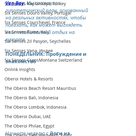
Van Bay
. Мы составили 
Six Senses Kaplankaya, Turkey
гипотетический план, основанный 
Six Senses Douro Valley, Portugal
на реальных активностях, чтобы 
Six Senses Courchevel, France
показать, как может выглядеть 
Six Senses Rome, Italy
ваш незабываемый отдых на 
курорте.
Six Senses Zil Pasyon, Seychelles
Six Senses Vana, Индия
ПОНЕДЕЛЬНИК: Пробуждение и 
Six Senses CransMontana Switzerland
знакомство
Onlink Insights
Oberoi Hotels & Resorts
The Oberoi Beach Resort Mauritius
The Oberoi Bali, Indonesia
The Oberoi Lombok, Indonesia
The Oberoi Dubai, UAE
The Oberoi Philae, Egypt
Начните неделю с 
йоги на 
The Oberoi Sahl Hasheesh, Egypt