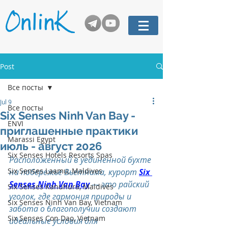
Post
Все посты
Jul 9
Все посты
Six Senses Ninh Van Bay -
ENVI
приглашенные практики
Marassi Egypt
июль - август 2026
Six Senses Hotels Resorts Spas
Расположенный в уединённой бухте 
Six Senses Laamu, Maldives
на побережье Вьетнама, курорт 
Six 
Senses Ninh Van Bay
 — это райский 
Six Senses Kanuhura, Maldives
уголок, где гармония природы и 
Six Senses Ninh Van Bay, Vietnam
забота о благополучии создают 
Six Senses Con Dao, Vietnam
идеальные условия для 