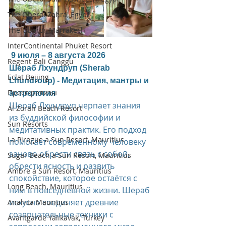
The Oberoi Zahra, Egypt
The Oberoi, Marrakech
InterContinental Phuket Resort
 9 июля – 8 августа 2026  
Regent Bali Canggu
Шераб Лхундруп (Sherab 
Eclat Beijing
Lhundroup) - Медитация, мантры и 
Пресс-релизы
астрология
Шераб Лхундруп черпает знания 
Al Zorah Beach Resort
из буддийской философии и 
Sun Resorts
медитативных практик. Его подход 
La Pirogue a Sun Resort, Mauritius
помогает современному человеку 
заново обрести связь с собой, 
Sugar Beach a Sun Resort, Mauritius
обрести ясность и развить 
Ambre a Sun Resort, Mauritius
спокойствие, которое остаётся с 
Long Beach, Mauritius
ним в повседневной жизни. Шераб 
искусно соединяет древние 
Anahita Mauritius
созерцательные техники с 
Avantgarde Yalıkavak, Turkey