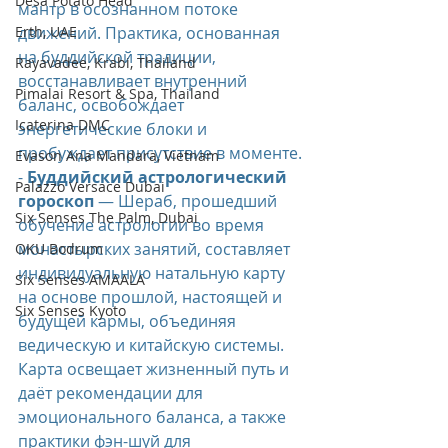
Desa Potato Head
мантр в осознанном потоке 
Erth, UAE
движений. Практика, основанная 
на буддийской традиции, 
Rayavadee, Krabi, Thailand
восстанавливает внутренний 
Pimalai Resort & Spa, Thailand
баланс, освобождает 
Icaterina DMC
энергетические блоки и 
пробуждает присутствие в моменте.
Evason Ana Mandara, Vietnam
- 
Буддийский астрологический 
Palazzo Versace Dubai
гороскоп
 — Шераб, прошедший 
Six Senses The Palm, Dubai
обучение астрологии во время 
монастырских занятий, составляет 
OKU Bodrum
индивидуальную натальную карту 
Six Senses AMAALA
на основе прошлой, настоящей и 
Six Senses Kyoto
будущей кармы, объединяя 
ведическую и китайскую системы. 
Карта освещает жизненный путь и 
даёт рекомендации для 
эмоционального баланса, а также 
практики фэн-шуй для 