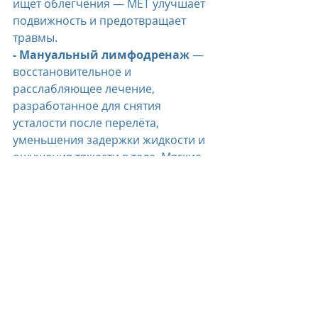
ищет облегчения — MET улучшает 
подвижность и предотвращает 
травмы.
- Мануальный лимфодренаж
 — 
восстановительное и 
расслабляющее лечение, 
разработанное для снятия 
усталости после перелёта, 
уменьшения задержки жидкости и 
ощущения тяжести в теле. Мягкие 
мануальные техники стимулируют 
лимфатический дренаж, улучшают 
кровообращение и глубоко 
успокаивают нервную систему, 
способствуя гормональному 
балансу, снятию напряжения и 
более здоровому глубокому сну.
- 
Лимфофлоу-массаж Revive
 — 
сессия начинается с дыхательных 