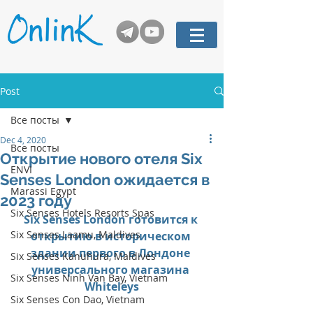
Post
Все посты
Dec 4, 2020
Все посты
Открытие нового отеля Six
ENVI
Senses London ожидается в
Marassi Egypt
2023 году
Six Senses Hotels Resorts Spas
Six Senses London готовится к 
Six Senses Laamu, Maldives
открытию в историческом 
здании первого в Лондоне 
Six Senses Kanuhura, Maldives
универсального магазина 
Six Senses Ninh Van Bay, Vietnam
Whiteleys
Six Senses Con Dao, Vietnam