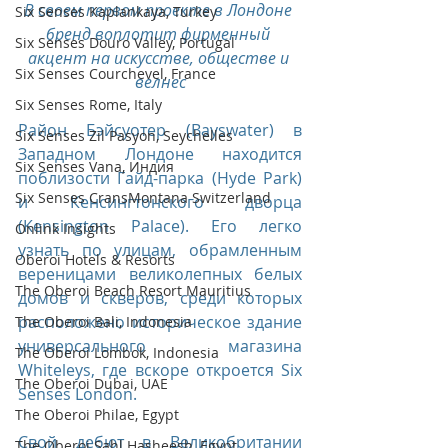
В своем первом проекте в Лондоне 
Six Senses Kaplankaya, Turkey
бренд воплотит фирменный 
Six Senses Douro Valley, Portugal
акцент на искусстве, обществе и 
Six Senses Courchevel, France
велнес
Six Senses Rome, Italy
Район Бэйсуотер (Bayswater) в 
Six Senses Zil Pasyon, Seychelles
Западном Лондоне находится 
Six Senses Vana, Индия
поблизости Гайд-парка (Hyde Park) 
Six Senses CransMontana Switzerland
и Кенсингтонского дворца 
(Kensington Palace). Его легко 
Onlink Insights
узнать по улицам, обрамленным 
Oberoi Hotels & Resorts
вереницами великолепных белых 
The Oberoi Beach Resort Mauritius
домов и скверов, среди которых 
расположено историческое здание 
The Oberoi Bali, Indonesia
универсального магазина 
The Oberoi Lombok, Indonesia
Whiteleys, где вскоре откроется Six 
The Oberoi Dubai, UAE
Senses London.
The Oberoi Philae, Egypt
Свой дебют в Великобритании 
The Oberoi Sahl Hasheesh, Egypt