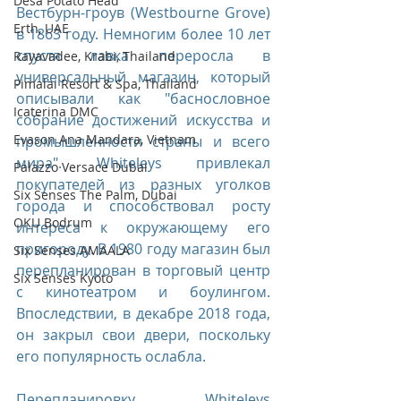
Desa Potato Head
Вестбурн-гроув (Westbourne Grove) 
Erth, UAE
в 1863 году. Немногим более 10 лет 
спустя лавка переросла в 
Rayavadee, Krabi, Thailand
универсальный магазин, который 
Pimalai Resort & Spa, Thailand
описывали как "баснословное 
Icaterina DMC
собрание достижений искусства и 
Evason Ana Mandara, Vietnam
промышленности страны и всего 
мира". Whiteleys привлекал 
Palazzo Versace Dubai
покупателей из разных уголков 
Six Senses The Palm, Dubai
города и способствовал росту 
OKU Bodrum
интереса к окружающему его 
пригороду. В 1980 году магазин был 
Six Senses AMAALA
перепланирован в торговый центр 
Six Senses Kyoto
с кинотеатром и боулингом. 
Впоследствии, в декабре 2018 года, 
он закрыл свои двери, поскольку 
его популярность ослабла.
Перепланировку Whiteleys 