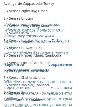
Avantgarde Cappadocia, Turkey
Six Senses Zighy Bay, Oman
Six Senses Bhutan
Вид восстановленного фасада 
Six Senses Qing Cheng Mountain
Whiteleys, который относится к 
Six Senses Ibiza
памятнику архитектуры II 
Six Senses Kocatas Mansions, Turkey
степени, обращенный на юг к Гайд-
парку
Six Senses Uluwatu, Bali
Фото: Lightfield для Foster + Partners.
Six Senses Krabey Island, Cambodia
Six Senses Fort Barwara, India
Бережное сохранение 
культурного наследия
Six Senses Samui, Thailand
Six Senses Shaharut, Israel
Whiteleys получил название в честь 
Six Senses Yao Noi, Thailand
перспективно мыслящего 
Six Senses Fiji
предпринимателя - Уильяма Уайтли 
(William Whiteley), который открыл 
Gili Lankanfushi, Maldives
свою первую текстильную лавку на 