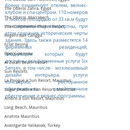
бренд ознаменует отелем, велнес-
The Oberoi Zahra, Egypt
клубом и спа-центром. 110 номеров 
The Oberoi, Marrakech
и люксов площадью от 33 кв.м будут 
по-современному комфортны, при 
InterContinental Phuket Resort
этом сохранив исторические черты 
Regent Bali Canggu
здания. Здесь также разместятся 14 
Eclat Beijing
фирменных резиденций, 
Пресс-релизы
владельцам которых будут 
доступны все фирменные услуги Six 
Al Zorah Beach Resort
Senses, в том числе - эксклюзивный 
Sun Resorts
дизайн интерьера, услуги 
La Pirogue a Sun Resort, Mauritius
консьержа, ресторанное 
обслуживание, хозяйственное 
Sugar Beach a Sun Resort, Mauritius
обеспечение и велнес-программы.
Ambre a Sun Resort, Mauritius
Long Beach, Mauritius
Anahita Mauritius
Avantgarde Yalıkavak, Turkey