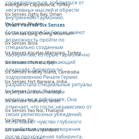
сосредоточиться, избавиться от 
Avantgarde Cappadocia, Turkey
негативных мыслей и обрести 
Six Senses Zighy Bay, Oman
внутреннюю гармонию.
Six Senses Bhutan
Опыт гостей Six Senses
Гости курортов Six Senses имеют 
Six Senses Qing Cheng Mountain
возможность пройти по 
Six Senses Ibiza
специально созданным 
Six Senses Kocatas Mansions, Turkey
лабиринтам, которые гармонично 
вписываются в окружающий 
Six Senses Uluwatu, Bali
ландшафт. Директор по 
Six Senses Krabey Island, Cambodia
оздоровлению Ренате Гермес 
Six Senses Fort Barwara, India
разработала специальные ритуалы 
Six Senses Samui, Thailand
и ретриты, включающие 
медитацию в лабиринте. Она 
Six Senses Shaharut, Israel
отмечает, что гости, независимо от 
Six Senses Yao Noi, Thailand
своих религиозных убеждений, 
Six Senses Fiji
испытывают чувство глубокого 
спокойствия и умиротворения 
Gili Lankanfushi, Maldives
после прохождения лабиринта.