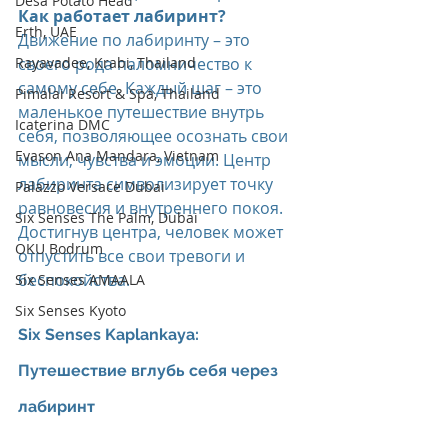
Desa Potato Head
Как работает лабиринт?
Erth, UAE
Движение по лабиринту – это 
Rayavadee, Krabi, Thailand
своего рода паломничество к 
самому себе. Каждый шаг – это 
Pimalai Resort & Spa, Thailand
маленькое путешествие внутрь 
Icaterina DMC
себя, позволяющее осознать свои 
Evason Ana Mandara, Vietnam
мысли, чувства и эмоции. Центр 
лабиринта символизирует точку 
Palazzo Versace Dubai
равновесия и внутреннего покоя. 
Six Senses The Palm, Dubai
Достигнув центра, человек может 
OKU Bodrum
отпустить все свои тревоги и 
беспокойства.
Six Senses AMAALA
Six Senses Kyoto
Six Senses Kaplankaya: 
Путешествие вглубь себя через 
лабиринт