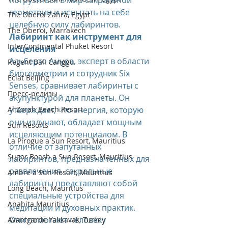
погрузиться в мир сакральной 
геометрии и испытать на себе 
The Oberoi Zahra, Egypt
целебную силу лабиринтов.
The Oberoi, Marrakech
Лабиринт как инструмент для 
InterContinental Phuket Resort
исцеления
Альберто Амура, эксперт в области 
Regent Bali Canggu
биогеометрии и сотрудник Six 
Eclat Beijing
Senses, сравнивает лабиринты с 
Пресс-релизы
акупунктурой для планеты. Он 
Al Zorah Beach Resort
утверждает, что энергия, которую 
они излучают, обладает мощным 
Sun Resorts
исцеляющим потенциалом. В 
La Pirogue a Sun Resort, Mauritius
отличие от запутанных 
Sugar Beach a Sun Resort, Mauritius
лабиринтов, предназначенных для 
развлечения, сакральные 
Ambre a Sun Resort, Mauritius
лабиринты представляют собой 
Long Beach, Mauritius
специальные устройства для 
Anahita Mauritius
медитации и духовных практик. 
Они помогают человеку 
Avantgarde Yalıkavak, Turkey