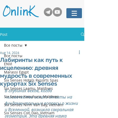
Post
Все посты
Aug 14, 2024
Все посты
Лабиринты как путь к
ENVI
исцелению: древняя
Marassi Egypt
мудрость в современных
Six Senses Hotels Resorts Spas
курортах Six Senses
Six Senses Laamu, Maldives
В глубинах веков, когда 
Six Senses Kanuhura, Maldives
человечество искало ответы на 
фундаментальные вопросы о жизни 
Six Senses Ninh Van Bay, Vietnam
и Вселенной, возникла сакральная 
Six Senses Con Dao, Vietnam
геометрия. Эта древняя наука 