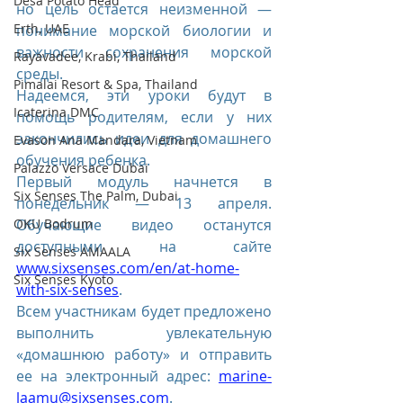
Desa Potato Head
но цель остается неизменной — 
Erth, UAE
понимание морской биологии и 
важности сохранения морской 
Rayavadee, Krabi, Thailand
среды.
Pimalai Resort & Spa, Thailand
Надеемся, эти уроки будут в 
Icaterina DMC
помощь родителям, если у них 
закончились идеи для домашнего 
Evason Ana Mandara, Vietnam
обучения ребенка.
Palazzo Versace Dubai
Первый модуль начнется в 
Six Senses The Palm, Dubai
понедельник — 13 апреля. 
OKU Bodrum
Обучающие видео останутся 
доступными на сайте 
Six Senses AMAALA
www.sixsenses.com/en/at-home-
Six Senses Kyoto
with-six-senses
. 
Всем участникам будет предложено 
выполнить увлекательную 
«домашнюю работу» и отправить 
ее на электронный адрес: 
marine-
laamu@sixsenses.com
.