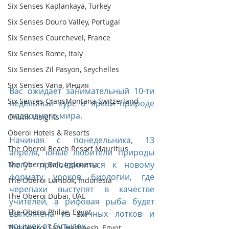
Six Senses Kaplankaya, Turkey
Six Senses Douro Valley, Portugal
Six Senses Courchevel, France
Six Senses Rome, Italy
Six Senses Zil Pasyon, Seychelles
Six Senses Vana, Индия
Вас ожидает занимательный 10-ти 
Six Senses CransMontana Switzerland
недельный курс о яркой природе 
подводного мира.
Onlink Insights
Oberoi Hotels & Resorts
Начиная с понедельника, 13 
The Oberoi Beach Resort Mauritius
апреля, юные любители природы 
могут присоединиться к новому 
The Oberoi Bali, Indonesia
формату уроков биологии, где 
The Oberoi Lombok, Indonesia
черепахи выступят в качестве 
The Oberoi Dubai, UAE
учителей, а рифовая рыба будет 
The Oberoi Philae, Egypt
выполнена из яичных лотков и 
крышек от бутылок.
The Oberoi Sahl Hasheesh, Egypt