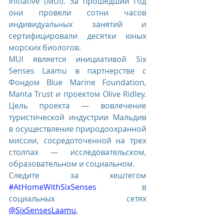
Initiative (MUI
). За прошедший год 
они провели сотни часов 
индивидуальных занятий и 
сертифицировали десятки юных 
морских биологов.
MUI является инициативой Six 
Senses Laamu в партнерстве с 
Фондом Blue Marine Foundation, 
Manta Trust и проектом Olive Ridley. 
Цель проекта — вовлечение 
туристической индустрии Мальдив 
в осуществление природоохранной 
миссии, сосредоточенной на трех 
столпах — исследовательском, 
образовательном и социальном. 
Следите за хештегом 
#AtHomeWithSixSenses
  в 
социальных сетях 
@SixSensesLaamu
, 