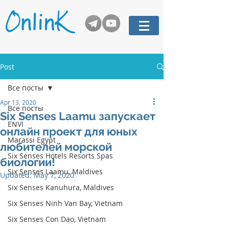
Post
Все посты
Apr 13, 2020
Все посты
Six Senses Laamu запускает
ENVI
онлайн проект для юных
Marassi Egypt
любителей морской
Six Senses Hotels Resorts Spas
биологии!
Six Senses Laamu, Maldives
Updated:
May 7, 2020
Six Senses Kanuhura, Maldives
Six Senses Ninh Van Bay, Vietnam
Six Senses Con Dao, Vietnam