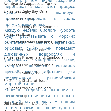
события, в том числе рождение 
Avantgarde Cappadocia, Turkey
черепашат в мае. Этот процесс 
Six Senses Zighy Bay, Oman
курорт планирует 
продемонстрировать в своих 
Six Senses Bhutan
прямых включениях. 
Six Senses Qing Cheng Mountain
Каждую неделю биологи курорта 
Six Senses Ibiza
будут рассказывать о морских 
обитателях — мантах, черепахах, 
Six Senses Kocatas Mansions, Turkey
рифовых рыбах. Они поведают 
Six Senses Uluwatu, Bali
диковинных водорослях и 
Six Senses Krabey Island, Cambodia
уникальных мангровых лесах, 
Six Senses Fort Barwara, India
которые являются жизненно 
важной средой обитания для 
Six Senses Samui, Thailand
поддержания разнообразия 
Six Senses Shaharut, Israel
морской жизни.
Six Senses Yao Noi, Thailand
Конечно подобный эксперимент 
несколько отличается от опыта, 
Six Senses Fiji
который мы предлагаем нашим 
Gili Lankanfushi, Maldives
гостям о время посещения курорта, 