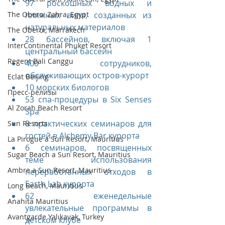
97 роскошных водных и 
The Oberoi Zahra, Egypt
пляжных вилл, созданных из 
натуральных материалов
The Oberoi, Marrakech
28 бассейнов, включая 1 
InterContinental Phuket Resort
центральный бассейн
Regent Bali Canggu
400 сотрудников, 
обслуживающих остров-курорт
Eclat Beijing
10 морских биологов
Пресс-релизы
53 спа-процедуры в Six Senses 
Al Zorah Beach Resort
Spa
8 практических семинаров для 
Sun Resorts
гостей в Alchemy Bar курорта
La Pirogue a Sun Resort, Mauritius
6 семинаров, посвященных 
Sugar Beach a Sun Resort, Mauritius
теме использования 
Ambre a Sun Resort, Mauritius
переработанных отходов в 
Earth Lab курорта
Long Beach, Mauritius
62 еженедельные 
Anahita Mauritius
увлекательные программы в 
Avantgarde Yalıkavak, Turkey
детском клубе