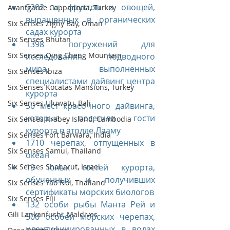
5202 кг фруктов и овощей, 
Avantgarde Cappadocia, Turkey
выращенных в органических 
Six Senses Zighy Bay, Oman
садах курорта
Six Senses Bhutan
1398 погружений для 
Six Senses Qing Cheng Mountain
исследования подводного 
мира, выполненных 
Six Senses Ibiza
специалистами дайвинг центра 
Six Senses Kocatas Mansions, Turkey
курорта
Six Senses Uluwatu, Bali
50 мест красочного дайвинга, 
которые посетили гости 
Six Senses Krabey Island, Cambodia
курорта в атолле Лааму
Six Senses Fort Barwara, India
1710 черепах, отпущенных в 
Six Senses Samui, Thailand
океан
Six Senses Shaharut, Israel
19 юных гостей курорта, 
обученных и получивших 
Six Senses Yao Noi, Thailand
сертификаты морских биологов
Six Senses Fiji
132 особи рыбы Манта Рей и 
Gili Lankanfushi, Maldives
500 особей морских черепах, 
идентифицированных в водах 