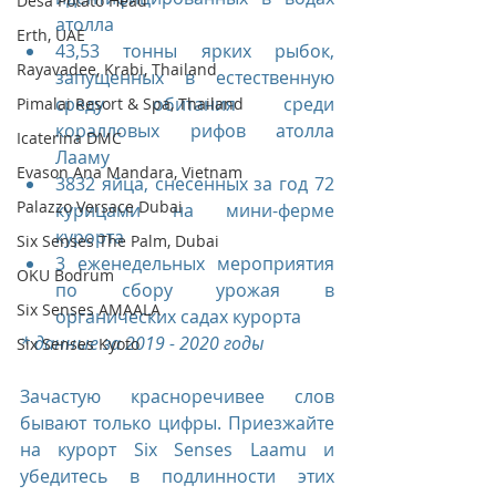
Desa Potato Head
атолла
Erth, UAE
43,53 тонны ярких рыбок, 
Rayavadee, Krabi, Thailand
запущенных в естественную 
среду обитания среди 
Pimalai Resort & Spa, Thailand
коралловых рифов атолла 
Icaterina DMC
Лааму
Evason Ana Mandara, Vietnam
3832 яйца, снесенных за год 72 
Palazzo Versace Dubai
курицами на мини-ферме 
курорта
Six Senses The Palm, Dubai
3 еженедельных мероприятия 
OKU Bodrum
по сбору урожая в 
Six Senses AMAALA
органических садах курорта
* данные за 2019 - 2020 годы
Six Senses Kyoto
Зачастую красноречивее слов 
бывают только цифры. Приезжайте 
на курорт Six Senses Laamu и 
убедитесь в подлинности этих 