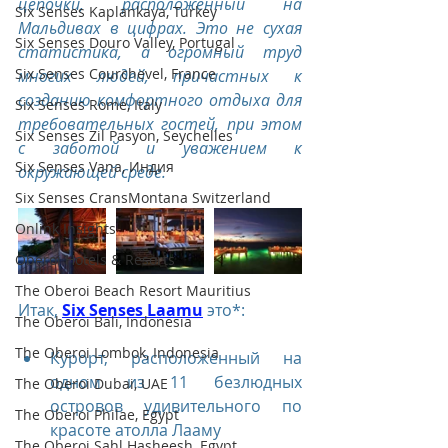
цепочки, расположенный на 
Six Senses Kaplankaya, Turkey
Мальдивах в цифрах. Это не сухая 
Six Senses Douro Valley, Portugal
статистика, а огромный труд 
Six Senses Courchevel, France
многих людей, причастных к 
созданию комфортного отдыха для 
Six Senses Rome, Italy
требовательных гостей, при этом 
Six Senses Zil Pasyon, Seychelles
с заботой и уважением к 
Six Senses Vana, Индия
окружающей среде.
Six Senses CransMontana Switzerland
Onlink Insights
Oberoi Hotels & Resorts
The Oberoi Beach Resort Mauritius
Итак, 
Six Senses Laamu
 это*:
The Oberoi Bali, Indonesia
The Oberoi Lombok, Indonesia
Курорт, расположенный на 
одном из 11 безлюдных 
The Oberoi Dubai, UAE
островов удивительного по 
The Oberoi Philae, Egypt
красоте атолла Лааму
The Oberoi Sahl Hasheesh, Egypt