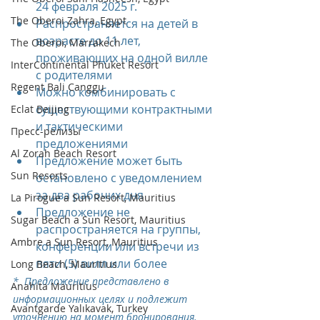
24 февраля 2025 г.
The Oberoi Zahra, Egypt
Распространяется на детей в 
возрасте до 11 лет, 
The Oberoi, Marrakech
проживающих на одной вилле 
InterContinental Phuket Resort
с родителями 
Regent Bali Canggu
Можно комбинировать с 
существующими контрактными 
Eclat Beijing
и тактическими 
Пресс-релизы
предложениями
Al Zorah Beach Resort
Предложение может быть 
Sun Resorts
остановлено с уведомлением 
за два рабочих дня
La Pirogue a Sun Resort, Mauritius
Предложение не 
Sugar Beach a Sun Resort, Mauritius
распространяется на группы, 
Ambre a Sun Resort, Mauritius
конференции или встречи из 
пяти (5) вилл или более 
Long Beach, Mauritius
*  Предложение представлено в 
Anahita Mauritius
информационных целях и подлежит 
Avantgarde Yalıkavak, Turkey
уточнению на момент бронирования.