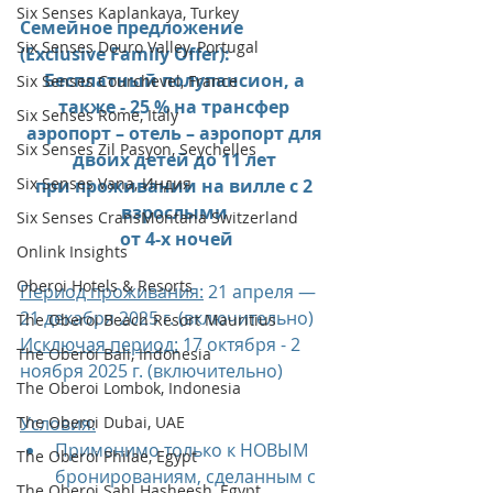
Six Senses Kaplankaya, Turkey
Семейное предложение 
Six Senses Douro Valley, Portugal
(Exclusive Family Offer):
Бесплатный полупансион, а 
Six Senses Courchevel, France
также - 25 % на трансфер 
Six Senses Rome, Italy
аэропорт – отель – аэропорт для 
Six Senses Zil Pasyon, Seychelles
двоих детей до 11 лет 
Six Senses Vana, Индия
при проживании на вилле с 2 
взрослыми 
Six Senses CransMontana Switzerland
от 4-х ночей
Onlink Insights
Oberoi Hotels & Resorts
Период проживания:
 21 апреля — 
21 декабря 2025 г. (включительно)
The Oberoi Beach Resort Mauritius
Исключая период:
 17 октября - 2 
The Oberoi Bali, Indonesia
ноября 2025 г. (включительно)
The Oberoi Lombok, Indonesia
The Oberoi Dubai, UAE
Условия:
Применимо только к НОВЫМ 
The Oberoi Philae, Egypt
бронированиям, сделанным с 
The Oberoi Sahl Hasheesh, Egypt