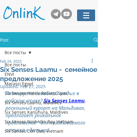
Post
Все посты
Feb 24, 2025
Все посты
Six Senses Laamu - семейное
ENVI
предложение 2025
Marassi Egypt
Updated:
Feb 27, 2025
Планируете семейный отдых в 
Six Senses Hotels Resorts Spas
райском уголке? 
Six Senses Laamu
, 
Six Senses Laamu, Maldives
роскошный курорт на Мальдивах, 
Six Senses Kanuhura, Maldives
предлагает уникальное 
Six Senses Ninh Van Bay, Vietnam
предложение* для незабываемого 
отпуска с детьми!
Six Senses Con Dao, Vietnam