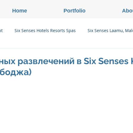
Home
Portfolio
Abo
pt
Six Senses Hotels Resorts Spas
Six Senses Laamu, Mal
Six Senses Ninh Van Bay, Vietnam
Six Senses Con Dao, Vi
ных развлечений в Six Senses 
мбоджа)
Six Senses Douro Valley, Portugal
Six Senses Courchevel, F
enses Zil Pasyon, Seychelles
Six Senses Vana, Индия
rland
Onlink Insights
Oberoi Hotels & Resorts