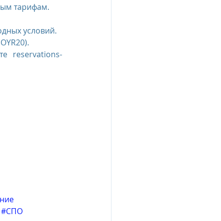
ным тарифам.
одных условий.
OYR20). 
 reservations-
ние
#СПО