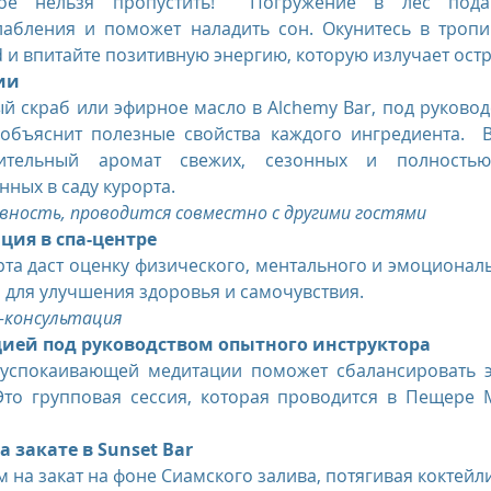
рое нельзя пропустить!  Погружение в лес пода
лабления и поможет наладить сон. Окунитесь в тропи
d и впитайте позитивную энергию, которую излучает остр
ии
й скраб или эфирное масло в Alchemy Bar, под руковод
 объяснит полезные свойства каждого ингредиента.  В
тительный аромат свежих, сезонных и полностью 
ных в саду курорта. 
вность, проводится совместно с другими гостями
ация в спа-центре
рта даст оценку физического, ментального и эмоциональ
 для улучшения здоровья и самочувствия. 
-консультация 
цией под руководством опытного инструктора
 успокаивающей медитации поможет сбалансировать э
Это групповая сессия, которая проводится в Пещере М
а закате в Sunset Bar
 на закат на фоне Сиамского залива, потягивая коктейли