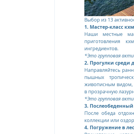
Выбор из 13 активнос
1. Мастер-класс кх
Наши местные мас
приготовления кх
ингредиентов.
*Это групповая акти
2. Прогулки среди 
Направляйтесь ранни
пышных тропическ
живописным видом, п
в прозрачную лазурн
*Это групповая акти
3. Послеобеденный
После обеда отдох
коллекции или оздор
4. Погружение в ле