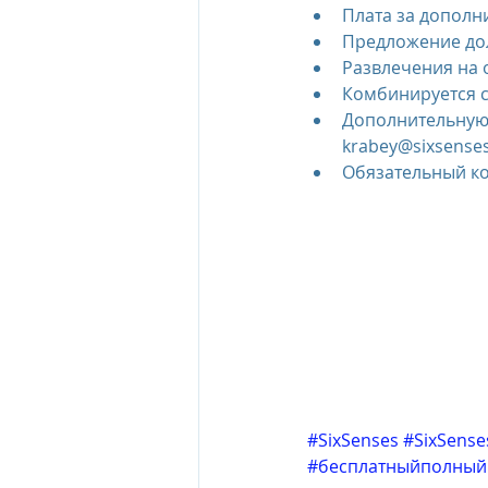
Плата за дополн
Предложение дол
Развлечения на 
Комбинируется с
Дополнительную
krabey@sixsense
Обязательный к
#SixSenses
#SixSense
#бесплатныйполный