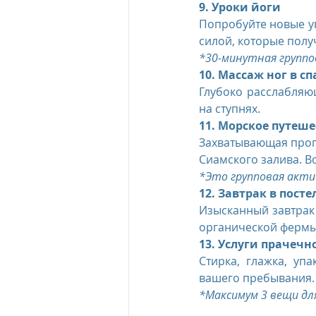
9. Уроки йоги
Попробуйте новые уп
силой, которые полу
*30-минутная группо
10. Массаж ног в сп
Глубоко расслабляю
на ступнях.
11. Морское путеш
Захватывающая прогу
Сиамского залива. В
*Это групповая акти
12. Завтрак в посте
Изысканный завтрак н
органической фермы 
13. Услуги прачечн
Стирка, глажка, уп
вашего пребывания.
*Максимум 3 вещи дл