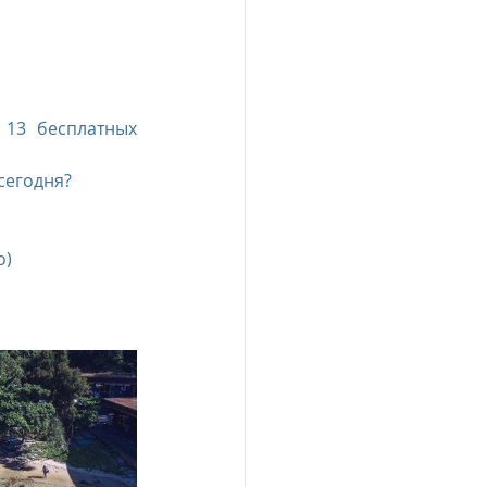
esia
13 бесплатных 
e Oberoi Zahra, Egypt
сегодня?
jing
Пресс-релизы
о)