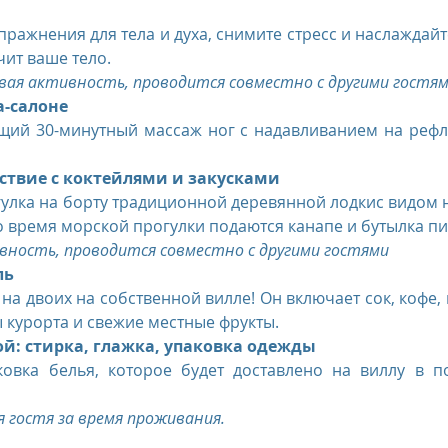
ражнения для тела и духа, снимите стресс и наслаждайте
чит ваше тело.
вая активность, проводится совместно с другими гостя
а-салоне
щий 30-минутный массаж ног с надавливанием на рефл
ествие с коктейлями и закусками
лка на борту традиционной деревянной лодкис видом на
о время морской прогулки подаются канапе и бутылка пив
вность, проводится совместно с другими гостями
ль
а двоих на собственной вилле! Он включает сок, кофе, в
курорта и свежие местные фрукты.
ой: стирка, глажка, упаковка одежды
аковка белья, которое будет доставлено на виллу в п
я гостя за время проживания.