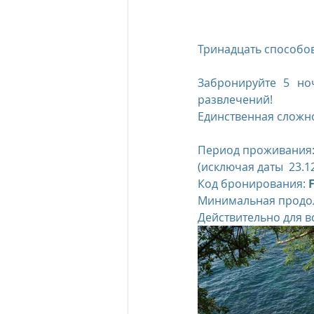
The Oberoi Beach Resort Mauriti
Тринадцать способов 
Забронируйте 5 но
The Oberoi Dubai, UAE
The 
развлечений!
Единственная сложно
Период проживания:
The Oberoi, Marrakech
Inte
(исключая даты  23.12
Код бронирования: 
Минимальная продол
Al Zorah Beach Resort
Sun R
Действительно для в