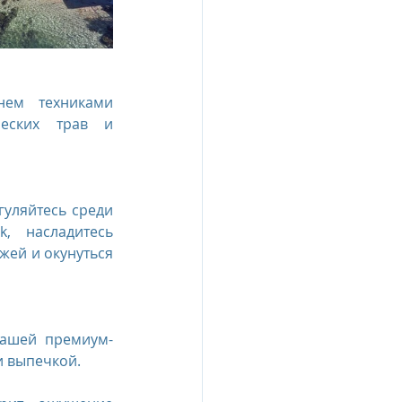
ем техниками 
еских трав и 
уляйтесь среди 
 насладитесь 
ей и окунуться 
нашей премиум-
и выпечкой.