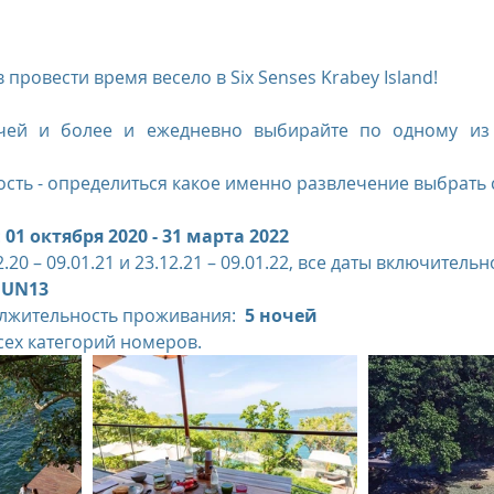
us
The Oberoi Bali, Indonesia
The Oberoi Lombok, Indon
провести время весело в Six Senses Krabey Island!
чей и более и ежедневно выбирайте по одному из 
Oberoi Philae, Egypt
The Oberoi Sahl Hasheesh, Egypt
Th
сть - определиться какое именно развлечение выбрать 
 
01 октября 2020 - 31 марта 2022 
rContinental Phuket Resort
Regent Bali Canggu
Eclat Bei
.20 – 09.01.21 и 23.12.21 – 09.01.22, все даты включительн
FUN13  
жительность проживания:  
5 ночей   
esorts
сех категорий номеров.