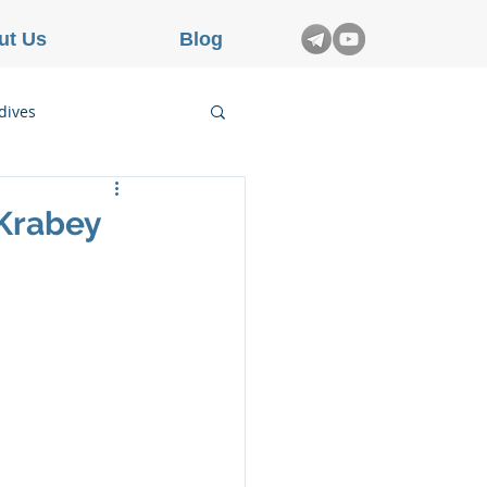
ut Us
Blog
dives
etnam
Krabey
rance