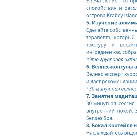
Впечатление кото
спокойствия и расс
острова Krabey Islan
5. Изучение алхим
Сделайте собственны
терапевта, который
текстуру и восхи
ингредиентов, собран
*Это групповая акти
6. Велнес-консульт
Велнес эксперт куро
и даст рекомендации
*30-минутная велнес
7. Занятия медита
30-минутная сессия
внутренний покой. 
Senses Spa.
8. Бокал коктейля н
Наслаждайтесь видом