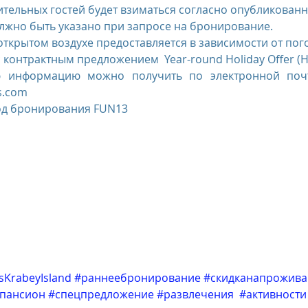
ительных гостей будет взиматься согласно опубликован
жно быть указано при запросе на бронирование. 
открытом воздухе предоставляется в зависимости от пог
 контрактным предложением  Year-round Holiday Offer (H
 информацию можно получить по электронной почте
s.com
од бронирования FUN13
sKrabeyIsland
#раннеебронирование
#скидканапрожива
пансион
#спецпредложение
#развлечения
#активности