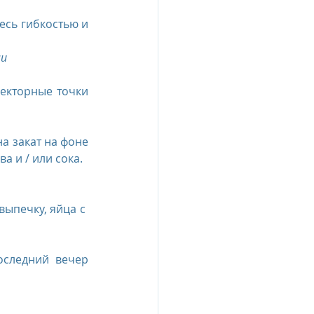
сь гибкостью и 
ми
екторные точки 
 закат на фоне 
а и / или сока.
ыпечку, яйца с  
оследний вечер 