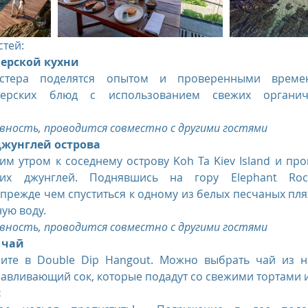
тей:  
мерской кухни
тера поделятся опытом и проверенными времен
мерских блюд с использованием свежих органич
вность, проводится совместно с другими гостями
джунглей острова
м утром к соседнему острову Koh Ta Kiev Island и прог
их джунглей. Поднявшись на гору Elephant Rock,
режде чем спуститься к одному из белых песчаных пляж
ую воду.  
вность, проводится совместно с другими гостями
 чай 
ните в Double Dip Hangout. Можно выбрать чай из 
авливающий сок, которые подадут со свежими тортами 
с