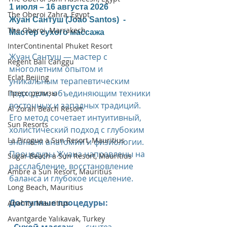
1 июля – 16 августа 2026  
The Oberoi Zahra, Egypt
Жуан Сантуш (Joao Santos)  - 
The Oberoi, Marrakech
Мастер сухого массажа
InterContinental Phuket Resort
Жуан Сантуш — мастер с 
Regent Bali Canggu
многолетним опытом и 
Eclat Beijing
уникальным терапевтическим 
подходом, объединяющим техники 
Пресс-релизы
восточных и западных традиций. 
Al Zorah Beach Resort
Его метод сочетает интуитивный, 
Sun Resorts
холистический подход с глубоким 
La Pirogue a Sun Resort, Mauritius
знанием анатомии и физиологии. 
Процедуры Жуана направлены на 
Sugar Beach a Sun Resort, Mauritius
расслабление, восстановление 
Ambre a Sun Resort, Mauritius
баланса и глубокое исцеление.
Long Beach, Mauritius
Доступные процедуры:
Anahita Mauritius
Avantgarde Yalıkavak, Turkey