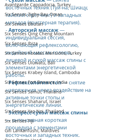
- 
Сухой массаж
 — синтез 
Avantgarde Cappadocia, Turkey
восточных техник (Туй-на, Шиацу, 
Six Senses Zighy Bay, Oman
тайский стретчинг) и западных 
методов (триггерная терапия).
Six Senses Bhutan
- 
Авторский массаж
 — 
Six Senses Qing Cheng Mountain
индивидуальная сессия, 
Six Senses Ibiza
включающая рефлексологию, 
индийский массаж головы, 
Six Senses Kocatas Mansions, Turkey
лицевой и сухой массаж спины с 
Six Senses Uluwatu, Bali
элементами энергетической 
Six Senses Krabey Island, Cambodia
работы.
Six Senses Fort Barwara, India
- 
Рефлексология стоп
 — снятие 
напряжения через воздействие на 
Six Senses Samui, Thailand
активные точки стопы и 
Six Senses Shaharut, Israel
энергетические линии.
Six Senses Yao Noi, Thailand
- 
Экспресс-сухой массаж спины
— интенсивная короткая 
Six Senses Fiji
процедура с элементами 
Gili Lankanfushi, Maldives
восточных и западных техник.