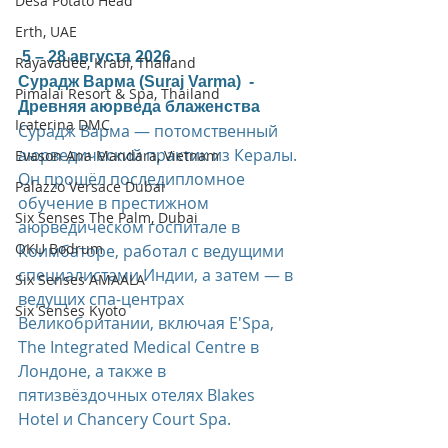
Desa Potato Head
Erth, UAE
 5 – 28 августа 2026  
Rayavadee, Krabi, Thailand
Сурадж Варма (Suraj Varma)  - 
Pimalai Resort & Spa, Thailand
Древняя аюрведа блаженства
Icaterina DMC
Сурадж Варма — потомственный 
аюрведический практик из Кералы. 
Evason Ana Mandara, Vietnam
Он прошёл последипломное 
Palazzo Versace Dubai
обучение в престижном 
Six Senses The Palm, Dubai
аюрведическом госпитале в 
OKU Bodrum
Коимбаторе, работал с ведущими 
специалистами Индии, а затем — в 
Six Senses AMAALA
ведущих спа-центрах 
Six Senses Kyoto
Великобритании, включая E'Spa, 
The Integrated Medical Centre в 
Лондоне, а также в 
пятизвёздочных отелях Blakes 
Hotel и Chancery Court Spa.