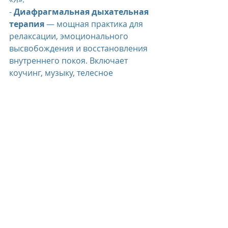
- 
Диафрагмальная дыхательная 
терапия
 — мощная практика для 
релаксации, эмоционального 
высвобождения и восстановления 
внутреннего покоя. Включает 
коучинг, музыку, телесное 
картирование и аффирмации.
- Мастер-класс «Энергетический 
детокс»
 — знакомство с 
встряхивающими упражнениями, 
дыхательный анализ, групповая 
сессия и медитация для 
расширения возможностей.
- 
Огненная церемония
 — 
священное пространство для 
очищения, трансформации и 
соединения с силой огня 
(проводится в особые дни).