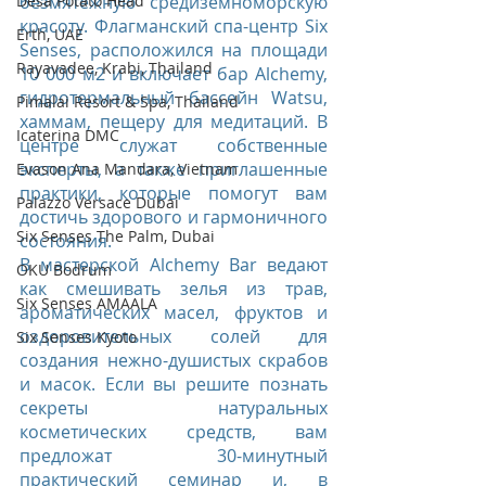
безмятежную средиземноморскую 
Desa Potato Head
красоту. Флагманский спа-центр Six 
Erth, UAE
Senses, расположился на площади 
Rayavadee, Krabi, Thailand
10 000 м2 и включает бар Alchemy, 
гидротермальный бассейн Watsu, 
Pimalai Resort & Spa, Thailand
хаммам, пещеру для медитаций. В 
Icaterina DMC
центре служат собственные 
эксперты, а также приглашенные 
Evason Ana Mandara, Vietnam
практики, которые помогут вам 
Palazzo Versace Dubai
достичь здорового и гармоничного 
Six Senses The Palm, Dubai
состояния.
В мастерской Alchemy Bar ведают 
OKU Bodrum
как смешивать зелья из трав, 
Six Senses AMAALA
ароматических масел, фруктов и 
оздоровительных солей для 
Six Senses Kyoto
создания нежно-душистых скрабов 
и масок. Если вы решите познать 
секреты натуральных 
косметических средств, вам 
предложат 30-минутный 
практический семинар и, в 