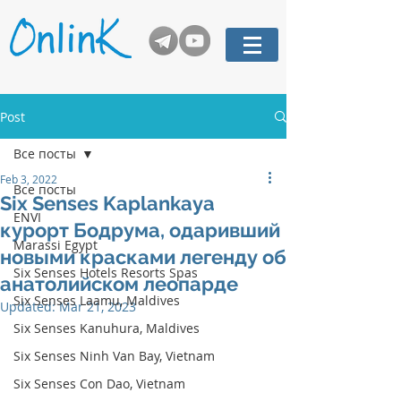
Post
Все посты
Feb 3, 2022
Все посты
Six Senses Kaplankaya
ENVI
курорт Бодрума, одаривший
Marassi Egypt
новыми красками легенду об
Six Senses Hotels Resorts Spas
анатолийском леопарде
Six Senses Laamu, Maldives
Updated:
Mar 21, 2023
Six Senses Kanuhura, Maldives
Six Senses Ninh Van Bay, Vietnam
Six Senses Con Dao, Vietnam