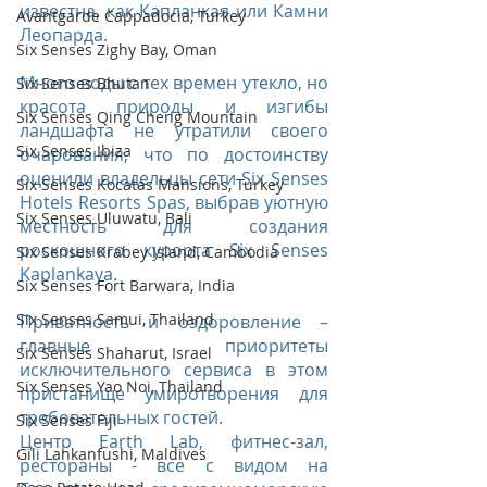
известна, как Капланкая или Камни 
Avantgarde Cappadocia, Turkey
Леопарда.
Six Senses Zighy Bay, Oman
Много воды с тех времен утекло, но 
Six Senses Bhutan
красота природы и изгибы 
Six Senses Qing Cheng Mountain
ландшафта не утратили своего 
Six Senses Ibiza
очарования, что по достоинству 
оценили владельцы сети Six Senses 
Six Senses Kocatas Mansions, Turkey
Hotels Resorts Spas, выбрав уютную 
Six Senses Uluwatu, Bali
местность для создания 
роскошного курорта Six Senses 
Six Senses Krabey Island, Cambodia
Kaplankaya.
Six Senses Fort Barwara, India
Six Senses Samui, Thailand
Приватность и оздоровление – 
главные приоритеты 
Six Senses Shaharut, Israel
исключительного сервиса в этом 
Six Senses Yao Noi, Thailand
пристанище умиротворения для 
требовательных гостей.
Six Senses Fiji
Центр Earth Lab, фитнес-зал, 
Gili Lankanfushi, Maldives
рестораны - все с видом на 