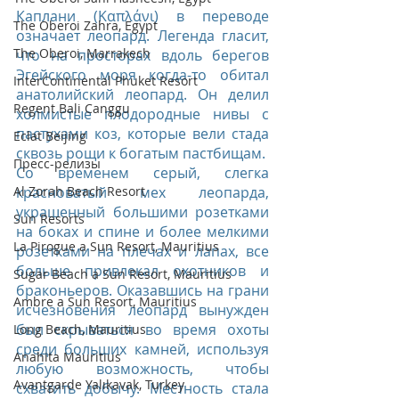
Каплани (Καπλάνι) в переводе 
The Oberoi Zahra, Egypt
означает леопард. Легенда гласит, 
The Oberoi, Marrakech
что на просторах вдоль берегов 
Эгейского моря когда-то обитал 
InterContinental Phuket Resort
анатолийский леопард. Он делил 
Regent Bali Canggu
холмистые плодородные нивы с 
пастухами коз, которые вели стада 
Eclat Beijing
сквозь рощи к богатым пастбищам.
Пресс-релизы
Со временем серый, слегка 
красноватый мех леопарда, 
Al Zorah Beach Resort
украшенный большими розетками 
Sun Resorts
на боках и спине и более мелкими 
La Pirogue a Sun Resort, Mauritius
розетками на плечах и лапах, все 
больше привлекал охотников и 
Sugar Beach a Sun Resort, Mauritius
браконьеров. Оказавшись на грани 
Ambre a Sun Resort, Mauritius
исчезновения леопард вынужден 
был скрываться во время охоты 
Long Beach, Mauritius
среди больших камней, используя 
Anahita Mauritius
любую возможность, чтобы 
Avantgarde Yalıkavak, Turkey
схватить добычу. Местность стала 