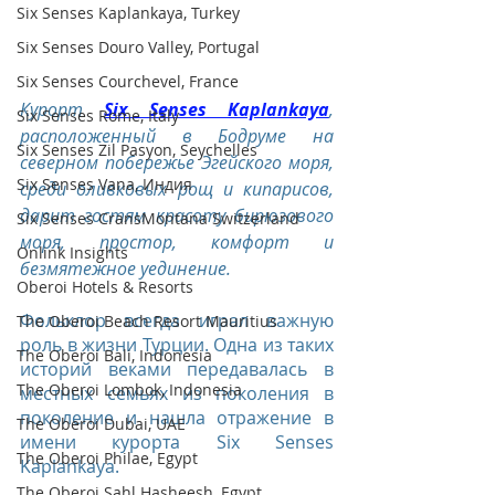
Six Senses Kaplankaya, Turkey
Six Senses Douro Valley, Portugal
Six Senses Courchevel, France
Курорт 
Six Senses Kaplankaya
, 
Six Senses Rome, Italy
расположенный в Бодруме на 
Six Senses Zil Pasyon, Seychelles
северном побережье Эгейского моря, 
Six Senses Vana, Индия
среди оливковых рощ и кипарисов, 
дарит гостям красоту бирюзового 
Six Senses CransMontana Switzerland
моря, простор, комфорт и 
Onlink Insights
безмятежное уединение.
Oberoi Hotels & Resorts
Фольклор всегда играл важную 
The Oberoi Beach Resort Mauritius
роль в жизни Турции. Одна из таких 
The Oberoi Bali, Indonesia
историй веками передавалась в 
The Oberoi Lombok, Indonesia
местных семьях из поколения в 
поколение и нашла отражение в 
The Oberoi Dubai, UAE
имени курорта Six Senses 
The Oberoi Philae, Egypt
Kaplankaya.
The Oberoi Sahl Hasheesh, Egypt