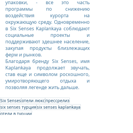
упаковки, - все это часть 
программы по снижению 
воздействия курорта на 
окружающую среду. Одновременно 
в Six Senses Kaplankaya соблюдают 
социальные проекты и 
поддерживают здешнее население, 
закупая продукты близлежащих 
ферм и рынков.
Благодаря бренду Six Senses, имя 
Kaplankaya продолжает звучать, 
став еще и символом роскошного, 
умиротворяющего отдыха и 
позволяя легенде жить дальше.
Six Senses
отели люкс
прессрелиз
six senses турция
six senses kaplankaya
отели в турции
Six Senses Hotels Resorts Spas
Six Senses Kaplankaya, Turkey