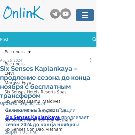
Post
Все посты
Aug 26, 2024
Все посты
Six Senses Kaplankaya –
ENVI
продление сезона до конца
Marassi Egypt
ноября с бесплатным
Six Senses Hotels Resorts Spas
трансфером
Six Senses Laamu, Maldives
Updated:
Sep 30, 2024
Великолепный курорт Турции 
Six Senses Kanuhura, Maldives
Six Senses Kaplankaya 
продлевает 
Six Senses Ninh Van Bay, Vietnam
сезон 2024 до конца ноября 
и 
Six Senses Con Dao, Vietnam
дарит гостям: