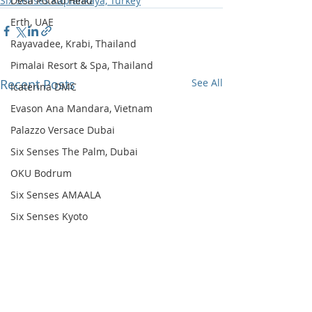
Six Senses Kaplankaya, Turkey
Desa Potato Head
Erth, UAE
Rayavadee, Krabi, Thailand
Pimalai Resort & Spa, Thailand
Recent Posts
See All
Icaterina DMC
Evason Ana Mandara, Vietnam
Palazzo Versace Dubai
Six Senses The Palm, Dubai
OKU Bodrum
Six Senses AMAALA
Six Senses Kyoto