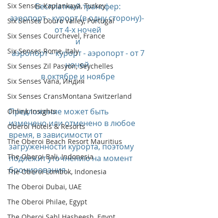
Six Senses Kaplankaya, Turkey
Бесплатный трансфер:
аэропорт - курорт (в одну сторону)- 
Six Senses Douro Valley, Portugal
от 4-х ночей
Six Senses Courchevel, France
и
Six Senses Rome, Italy
 аэропорт – курорт - аэропорт - от 7 
ночей 
Six Senses Zil Pasyon, Seychelles
в октябре и ноябре
Six Senses Vana, Индия
Six Senses CransMontana Switzerland
Предложение может быть 
Onlink Insights
изменено или отменено в любое 
Oberoi Hotels & Resorts
время, в зависимости от 
The Oberoi Beach Resort Mauritius
загруженности курорта, поэтому 
The Oberoi Bali, Indonesia
подлежит уточнению на момент 
бронирования.
The Oberoi Lombok, Indonesia
The Oberoi Dubai, UAE
The Oberoi Philae, Egypt
The Oberoi Sahl Hasheesh, Egypt