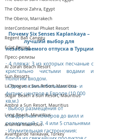
The Oberoi Zahra, Egypt
The Oberoi, Marrakech
InterContinental Phuket Resort
Почему Six Senses Kaplankaya – 
Regent Bali Canggu
лучший выбор для 
Eclat Beijing
незабываемого отпуска в Турции
Пресс-релизы
· 4 пляжа: 3 из которых песчаные с 
Al Zorah Beach Resort
кристально чистыми водами и 
Sun Resorts
пологим входом. 
· Один из самых больших спа- и 
La Pirogue a Sun Resort, Mauritius
фитнес-центров в Европе (10 000 
Sugar Beach a Sun Resort, Mauritius
кв.м.)
Ambre a Sun Resort, Mauritius
· Выбор размещения от 
Long Beach, Mauritius
стандартных номеров до вилл и 
резиденций с 3, 4 или 5 спальнями
Anahita Mauritius
· Изумительная гастрономия: 
Avantgarde Yalıkavak, Turkey
блюда из свежайших продуктов с 