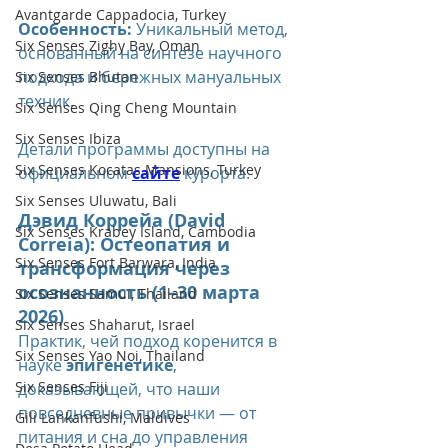
Avantgarde Cappadocia, Turkey
Особенность:
 Уникальный метод, 
Six Senses Zighy Bay, Oman
основанный на синтезе научного 
подхода и бережных мануальных 
Six Senses Bhutan
техник.
Six Senses Qing Cheng Mountain
Six Senses Ibiza
Детали программы доступны на 
Six Senses Kocatas Mansions, Turkey
официальном 
сайте
 курорта.
Six Senses Uluwatu, Bali
Дэвид Коррейа (David 
Six Senses Krabey Island, Cambodia
Correia): Остеопатия и 
Six Senses Fort Barwara, India
трансформация через 
осознанность (1–30 марта 
Six Senses Samui, Thailand
2026)
Six Senses Shaharut, Israel
Практик, чей подход коренится в 
Six Senses Yao Noi, Thailand
науке 
эпигенетике
, 
Six Senses Fiji
доказывающей, что наши 
повседневные привычки — от 
Gili Lankanfushi, Maldives
питания и сна до управления 