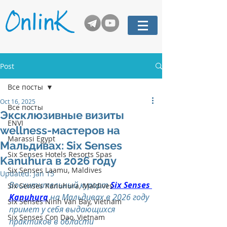
Post
Все посты
Oct 16, 2025
Все посты
Эксклюзивные визиты
ENVI
wellness-мастеров на
Marassi Egypt
Мальдивах: Six Senses
Six Senses Hotels Resorts Spas
Kanuhura в 2026 году
Six Senses Laamu, Maldives
Updated:
Jan 15
Восхитительный курорт 
Six Senses 
Six Senses Kanuhura, Maldives
Kanuhura
 на Мальдивах в 2026 году 
Six Senses Ninh Van Bay, Vietnam
примет у себя выдающихся 
Six Senses Con Dao, Vietnam
практиков в области 