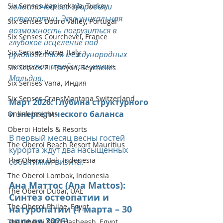
Six Senses Kaplankaya, Turkey
холистического здоровья и 
остеопатии. Это уникальная 
Six Senses Douro Valley, Portugal
возможность погрузиться в 
Six Senses Courchevel, France
глубокое исцеление под 
Six Senses Rome, Italy
руководством международных 
экспертов в райском уголке 
Six Senses Zil Pasyon, Seychelles
Мальдив.
Six Senses Vana, Индия
Six Senses CransMontana Switzerland
Март 2026: Глубина структурного 
и энергетического баланса
Onlink Insights
Oberoi Hotels & Resorts
В первый месяц весны гостей 
The Oberoi Beach Resort Mauritius
курорта ждут два насыщенных 
The Oberoi Bali, Indonesia
событиями визита.
The Oberoi Lombok, Indonesia
Ана Маттос (Ana Mattos): 
The Oberoi Dubai, UAE
Синтез остеопатии и 
The Oberoi Philae, Egypt
натуропатии (1 марта – 30 
апреля 2026)
The Oberoi Sahl Hasheesh, Egypt