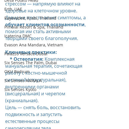
Desa Potato Head
стрессом — напрямую влияют на 
Erth, UAE
здоровье на клеточном уровне. 
Дэвид не просто лечит симптомы, а 
Rayavadee, Krabi, Thailand
обучает клиентов осознанности
, 
Pimalai Resort & Spa, Thailand
помогая им стать активными 
Icaterina DMC
творцами своего благополучия.
Evason Ana Mandara, Vietnam
Ключевые практики:
Palazzo Versace Dubai
    * Остеопатия:
 Комплексная 
Six Senses The Palm, Dubai
мануальная терапия, сочетающая 
OKU Bodrum
работу с костно-мышечной 
системой (структуральная), 
Six Senses AMAALA
внутренними органами 
Six Senses Kyoto
(висцеральная) и черепом 
(краниальная). 
Цель — снять боль, восстановить 
подвижность и запустить 
естественные процессы 
саморегуляции тела.