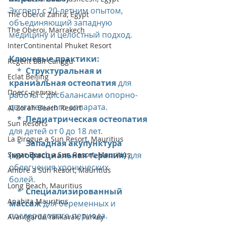
Эксперт с 20-летним опытом, 
The Oberoi Zahra, Egypt
объединяющий западную 
The Oberoi, Marrakech
медицину и целостный подход.
InterContinental Phuket Resort
Ключевые практики:
Regent Bali Canggu
    *  
Структуральная и 
Eclat Beijing
краниальная остеопатия
 для 
Пресс-релизы
работы с дисбалансами опорно-
двигательного аппарата.
Al Zorah Beach Resort
    *  Педиатрическая остеопатия
Sun Resorts
для детей от 0 до 18 лет.
La Pirogue a Sun Resort, Mauritius
    *  
Западная акупунктура 
Sugar Beach a Sun Resort, Mauritius
(миофасциальная терапия)
 для 
облегчения хронических                   
Ambre a Sun Resort, Mauritius
болей.
Long Beach, Mauritius
    *  
Специализированный 
Anahita Mauritius
массаж 
для беременных и 
послеродового периода.
Avantgarde Yalıkavak, Turkey