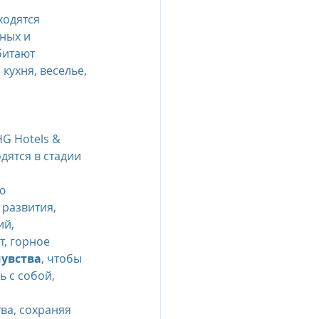
ходятся 
ных и 
битают 
кухня, веселье, 
HG Hotels & 
дятся в стадии 
ю 
развития, 
й, 
, горное 
увства
, чтобы 
 с собой, 
ва, сохраняя 