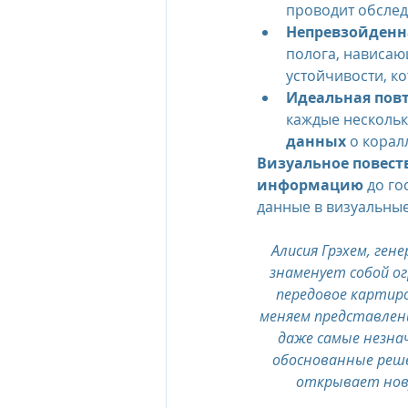
проводит обслед
Непревзойденн
полога, нависаю
устойчивости, к
Идеальная пов
каждые нескольк
данных
 о корал
Визуальное повест
информацию
 до г
данные в визуальные
Алисия Грэхем, ген
знаменует собой ог
передовое картир
меняем представлен
даже самые незна
обоснованные реш
открывает нову