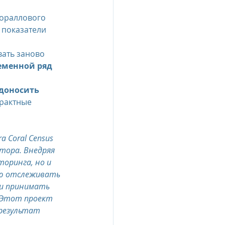
кораллового 
 показатели 
вать заново 
менной ряд 
доносить 
рактные 
 Coral Census 
тора. Внедряя 
оринга, но и 
ью отслеживать 
и принимать 
 Этот проект 
результат 