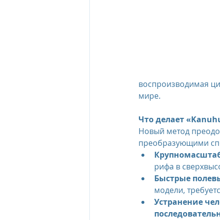
воспроизводимая циф
мире.
Что делает «Kanuh
Новый метод преодо
преобразующими сп
Крупномасштаб
рифа в сверхвы
Быстрые полев
модели, требуетс
Устранение чел
последователь