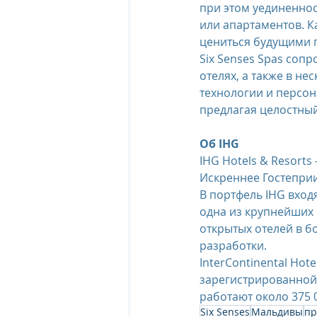
при этом уединенно
или апартаментов. К
цениться будущими 
Six Senses Spas соп
отелях, а также в н
технологии и персон
предлагая целостный
Об IHG
IHG Hotels & Resort
Искреннее Гостеприим
В портфель IHG вход
одна из крупнейших 
открытых отелей в бо
разработки.
InterContinental Hot
зарегистрированной 
работают около 375 
Six Senses
Мальдивы
пр