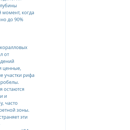
глубины 
 момент, когда 
esia
но до 90% 
e Oberoi Zahra, Egypt
коралловых 
л от 
юдений 
jing
Пресс-релизы
и ценные, 
 участки рифа 
пробелы. 
 остаются 
и и 
, часто 
ретной зоны. 
устраняет эти 
-