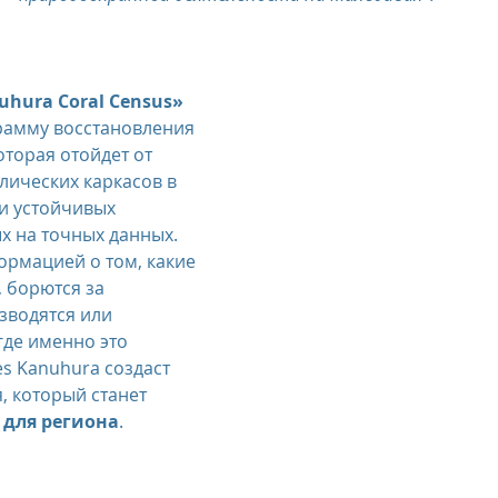
uhura Coral Census»
рамму восстановления 
торая отойдет от 
ических каркасов в 
и устойчивых 
 на точных данных. 
рмацией о том, какие 
 борются за 
зводятся или 
где именно это 
es Kanuhura создаст 
, который станет 
для региона
.