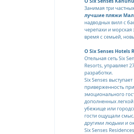
О Six Senses Kanuh
Занимая три частных 
лучшие пляжи Ма
надводных вилл с ба
черепахи и морская 
время с семьей, нов
О Six Senses Hotels 
Отельная сеть Six Se
Resorts, управляет 2
разработки.
Six Senses выступае
приверженность при
эмоционального гост
дополненных легкой 
убежище или городск
гости ощущали смысл
другими людьми и 
Six Senses Residence