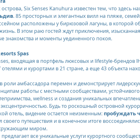
ura
острова, Six Senses Kanuhura известен тем, что здесь на
льдив
. 85 просторных и элегантных вилл на пляже, семей
ссейном расположены у бирюзовой лагуны, в которой о
жизнь. В этом раю гостей ждут приключения, изысканная 
ые знакомства и моменты уединенного покоя.
Resorts Spas
nses, входящая в портфель люксовых и lifestyle-брендов I
7 отелями и курортами в 21 стране, а еще 43 объекта нахо
т в роли амбассадора перемен и демонстрирует лидерску
нципам работы с местными сообществами, устойчивого 
еприимства, wellness и создания уникальных впечатлени
эксцентричностью. Будь то роскошный островной курорт
ой отель, видение остается неизменным: 
пробуждать ч
 своего путешествия и в конечном итоге воссоединялись
окружающим миром.
s предлагает все уникальные услуги курортного сообщест