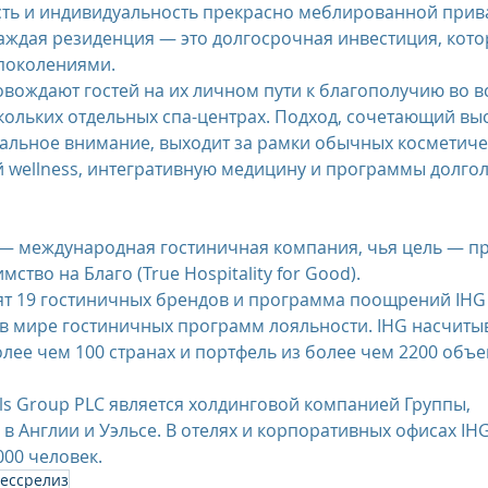
сть и индивидуальность прекрасно меблированной прив
аждая резиденция — это долгосрочная инвестиция, котор
поколениями.
ровождают гостей на их личном пути к благополучию во в
ескольких отдельных спа-центрах. Подход, сочетающий вы
альное внимание, выходит за рамки обычных косметиче
 wellness, интегративную медицину и программы долгол
s — международная гостиничная компания, чья цель — пр
ство на Благо (True Hospitality for Good).
ят 19 гостиничных брендов и программа поощрений IHG 
в мире гостиничных программ лояльности. IHG насчитыв
лее чем 100 странах и портфель из более чем 2200 объек
els Group PLC является холдинговой компанией Группы, 
в Англии и Уэльсе. В отелях и корпоративных офисах IHG
000 человек.
ессрелиз