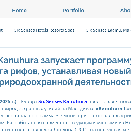
Home
Portfolio
Abo
pt
Six Senses Hotels Resorts Spas
Six Senses Laamu, Mal
Six Senses Ninh Van Bay, Vietnam
Six Senses Con Dao, Vi
 Kanuhura запускает программ
а рифов, устанавливая новый
Six Senses Douro Valley, Portugal
Six Senses Courchevel, F
природоохранной деятельност
enses Zil Pasyon, Seychelles
Six Senses Vana, Индия
026 г.)
 – Курорт 
Six Senses Kanuhura
 представляет нов
 природоохранных усилий на Мальдивах: 
«Kanuhura Cor
долгосрочная программа 3D-мониторинга коралловых риф
ом. Разработанная совместно с ведущими учеными из Нь
rland
Onlink Insights
Oberoi Hotels & Resorts
ерситетского колледжа Лондона (UCL), эта передовая ме