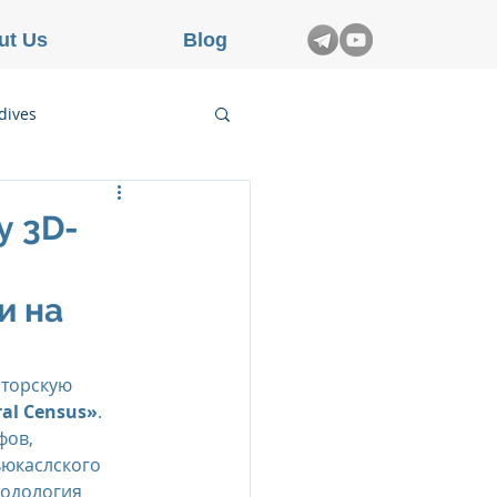
ut Us
Blog
dives
etnam
у 3D-
rance
и на
аторскую 
al Census»
. 
ов, 
юкаслского 
тодология 