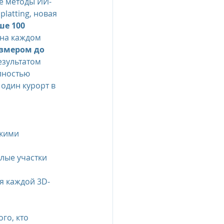
е методы ИИ-
latting, новая 
е 100 
 на каждом 
змером до 
Результатом 
лностью 
один курорт в 
кими 
лые участки 
я каждой 3D-
 
го, кто 