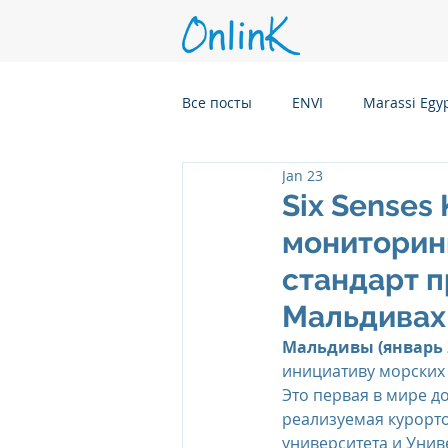
Все посты
ENVI
Marassi Egy
Jan 23
Six Senses Kanuhura, Maldives
Six Senses
мониторинг
Six Senses Kaplankaya, Turkey
стандарт 
Мальдивах
Six Senses Rome, Italy
Six S
Мальдивы (январь 2
инициативу морских
Это первая в мире 
реализуемая курорт
Six Senses CransMontana Switze
университета и Унив