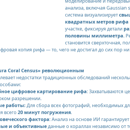
моделирование и передовы
анализа, включая Gaussian sp
система визуализирует 
свыш
квадратных метров рифа
участке, фиксируя детали 
ра
половины миллиметра
. 
становится сверхточная, по
ровая копия рифа — то, чего не достигал до сих пор ни 
ura Coral Census» революционным
левает недостатки традиционных обследований несколь
особами:
ное цифровое картирование рифа
: Захватываются це
соком разрешении.
ые работы:
 Для сбора всех фотографий, необходимых дл
я всего 
20 минут погружения
.
овеческого фактора
: Анализ на основе ИИ гарантирует
ные и объективные
 данные о кораллах независимо от то