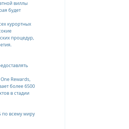
атной виллы 
ая будет 
сех курортных 
сокие 
ских процедур, 
етия.
едоставлять 
One Rewards, 
ает более 6500 
тов в стадии 
 по всему миру 