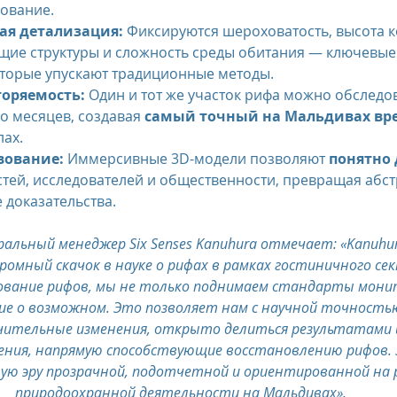
ование.
ая детализация:
 Фиксируются шероховатость, высота 
щие структуры и сложность среды обитания — ключевые
оторые упускают традиционные методы.
торяемость:
 Один и тот же участок рифа можно обследо
о месяцев, создавая 
самый точный на Мальдивах вре
лах.
вование:
 Иммерсивные 3D-модели позволяют 
понятно 
остей, исследователей и общественности, превращая абст
 доказательства.
еральный менеджер Six Senses Kanuhura отмечает: «Kanuhura
ромный скачок в науке о рифах в рамках гостиничного сек
ование рифов, мы не только поднимаем стандарты монит
ие о возможном. Это позволяет нам с научной точност
чительные изменения, открыто делиться результатами 
ения, напрямую способствующие восстановлению рифов.
ю эру прозрачной, подотчетной и ориентированной на 
природоохранной деятельности на Мальдивах».