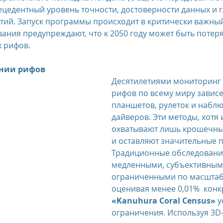
цедентный уровень точности, достоверности данных и 
тий. Запуск программы происходит в критически важный
us
The Oberoi Bali, Indonesia
The Oberoi Lombok, Indon
ания предупреждают, что к 2050 году может быть потеря
 рифов.
Oberoi Philae, Egypt
The Oberoi Sahl Hasheesh, Egypt
Th
ении рифов
Десятилетиями мониторинг 
рифов по всему миру зависе
планшетов, рулеток и набл
rContinental Phuket Resort
Regent Bali Canggu
Eclat Bei
дайверов. Эти методы, хотя 
охватывают лишь крошечные
и оставляют значительные 
esorts
Традиционные обследования
медленными, субъективным
ограниченными по масштабу
оценивая менее 0,01%  конк
«Kanuhura Coral Census»
 
ограничения. Используя 3D