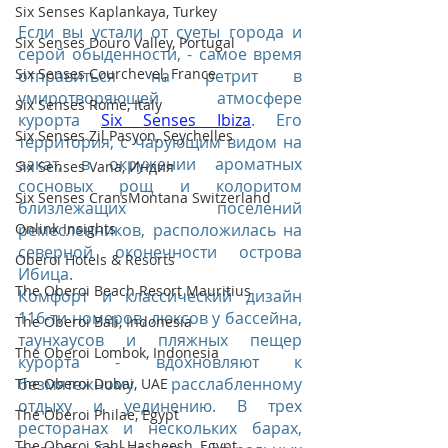
Six Senses Kaplankaya, Turkey
Если вы устали от суеты города и 
Six Senses Douro Valley, Portugal
серой обыденности, - самое время 
Six Senses Courchevel, France
отправиться на ретрит в 
умиротворяющей атмосфере 
Six Senses Rome, Italy
курорта 
Six Senses Ibiza
. Его 
Six Senses Zil Pasyon, Seychelles
территория, с чарующим видом на 
закат, в окружении ароматных 
Six Senses Vana, Индия
сосновых рощ и колоритом 
Six Senses CransMontana Switzerland
близлежащих поселений 
Onlink Insights
ремесленников, расположилась на 
северной оконечности острова 
Oberoi Hotels & Resorts
Ибица.
The Oberoi Beach Resort Mauritius
Комфорт и классический дизайн 
116-ти номеров, люксов у бассейна, 
The Oberoi Bali, Indonesia
таунхаусов и пляжных пещер 
The Oberoi Lombok, Indonesia
курорта - вдохновляют к 
безмятежному расслабленному 
The Oberoi Dubai, UAE
отдыху и уединению. В трех 
The Oberoi Philae, Egypt
ресторанах и нескольких барах, 
The Oberoi Sahl Hasheesh, Egypt