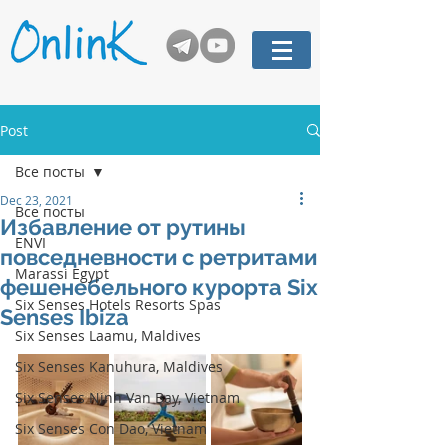
Post
Все посты
Dec 23, 2021
Все посты
Избавление от рутины
ENVI
повседневности с ретритами
Marassi Egypt
фешенебельного курорта Six
Six Senses Hotels Resorts Spas
Senses Ibiza
Six Senses Laamu, Maldives
Six Senses Kanuhura, Maldives
Six Senses Ninh Van Bay, Vietnam
Six Senses Con Dao, Vietnam