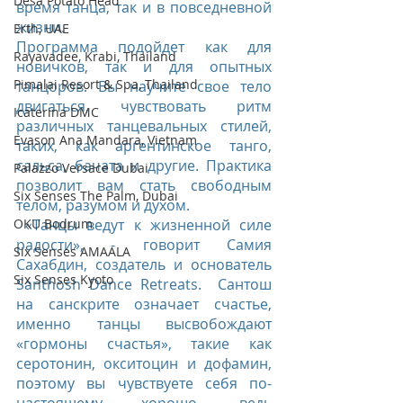
Desa Potato Head
время танца, так и в повседневной 
жизни.
Erth, UAE
Программа подойдет как для 
Rayavadee, Krabi, Thailand
новичков, так и для опытных 
Pimalai Resort & Spa, Thailand
танцоров. Вы научите свое тело 
двигаться, чувствовать ритм 
Icaterina DMC
различных танцевальных стилей, 
Evason Ana Mandara, Vietnam
таких, как аргентинское танго, 
сальса, бачата и другие. Практика 
Palazzo Versace Dubai
позволит вам стать свободным 
Six Senses The Palm, Dubai
телом, разумом и духом.
OKU Bodrum
 «Танцы ведут к жизненной силе 
радости», - говорит Самия 
Six Senses AMAALA
Сахабдин, создатель и основатель 
Six Senses Kyoto
Santhosh Dance Retreats.  Сантош 
на санскрите означает счастье, 
именно танцы высвобождают 
«гормоны счастья», такие как 
серотонин, окситоцин и дофамин, 
поэтому вы чувствуете себя по-