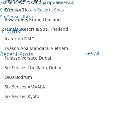
Desa Potato Head
Six Senses
СПО
Ибица
привилегии
Erth, UAE
Six Senses Hotels Resorts Spas
Six Senses Ibiza
Rayavadee, Krabi, Thailand
Pimalai Resort & Spa, Thailand
Icaterina DMC
Evason Ana Mandara, Vietnam
Recent Posts
See All
Palazzo Versace Dubai
Six Senses The Palm, Dubai
OKU Bodrum
Six Senses AMAALA
Six Senses Kyoto