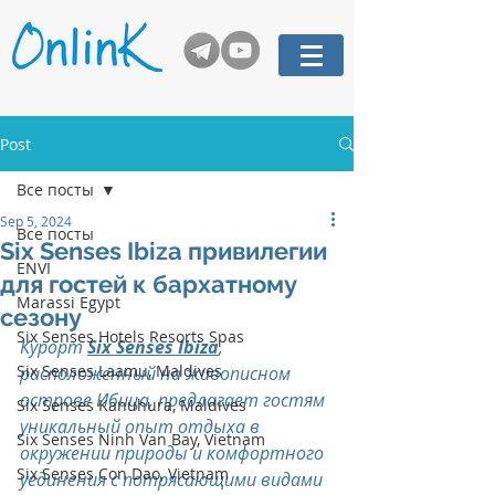
Post
Все посты
Sep 5, 2024
Все посты
Six Senses Ibiza привилегии
ENVI
для гостей к бархатному
Marassi Egypt
сезону
Six Senses Hotels Resorts Spas
Курорт 
Six Senses Ibiza
, 
Six Senses Laamu, Maldives
расположенный на живописном 
острове Ибица, предлагает гостям 
Six Senses Kanuhura, Maldives
уникальный опыт отдыха в 
Six Senses Ninh Van Bay, Vietnam
окружении природы и комфортного 
Six Senses Con Dao, Vietnam
уединения с потрясающими видами 