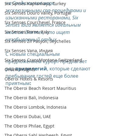
на Средиземное море, 
Six Senses Kaplankaya, Turkey
эксклюзивными спа-процедурами и 
Six Senses Douro Valley, Portugal
изысканными ресторанами, Six 
Six Senses Courchevel, France
Senses Ibiza является идеальным 
Six Senses Rome, Italy
местом для тех, кто ищет 
незабываемый отдых.
Six Senses Zil Pasyon, Seychelles
Six Senses Vana, Индия
С новым специальным 
Six Senses CransMontana Switzerland
предложением курорт предлагает 
ряд 
привилегий
, которые сделают 
Onlink Insights
пребывание гостей еще более 
Oberoi Hotels & Resorts
приятным
:
The Oberoi Beach Resort Mauritius
The Oberoi Bali, Indonesia
The Oberoi Lombok, Indonesia
The Oberoi Dubai, UAE
The Oberoi Philae, Egypt
The Oberoi Sahl Hasheesh, Egypt