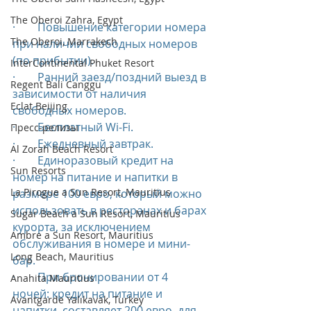
The Oberoi Zahra, Egypt
·        Повышение категории номера 
The Oberoi, Marrakech
при наличии свободных номеров 
(по прибытии).
InterContinental Phuket Resort
·        Ранний заезд/поздний выезд в 
Regent Bali Canggu
зависимости от наличия 
Eclat Beijing
свободных номеров.
·        Бесплатный Wi-Fi.
Пресс-релизы
·        Ежедневный завтрак.
Al Zorah Beach Resort
·        Единоразовый кредит на 
Sun Resorts
номер на питание и напитки в 
La Pirogue a Sun Resort, Mauritius
размере 100 евро, который можно 
использовать в ресторанах и барах 
Sugar Beach a Sun Resort, Mauritius
курорта, за исключением 
Ambre a Sun Resort, Mauritius
обслуживания в номере и мини-
Long Beach, Mauritius
бар.
·        При бронировании от 4 
Anahita Mauritius
ночей: кредит на питание и 
Avantgarde Yalıkavak, Turkey
напитки  составляет 200 евро, для 