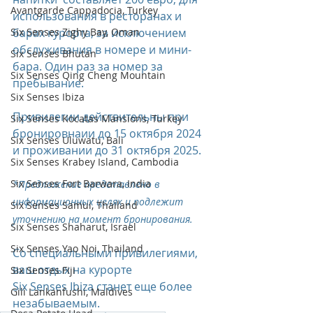
Avantgarde Cappadocia, Turkey
использования в ресторанах и 
Six Senses Zighy Bay, Oman
барах курорта, за исключением 
обслуживания в номере и мини-
Six Senses Bhutan
бара. Один раз за номер за 
Six Senses Qing Cheng Mountain
пребывание.
Six Senses Ibiza
Привилегии действительны при 
Six Senses Kocatas Mansions, Turkey
бронировнаии до 15 октября 2024 
Six Senses Uluwatu, Bali
и проживании до 31 октября 2025.
Six Senses Krabey Island, Cambodia
Six Senses Fort Barwara, India
*Предложение представлено в 
информационных целях и подлежит 
Six Senses Samui, Thailand
уточнению на момент бронирования.
Six Senses Shaharut, Israel
Six Senses Yao Noi, Thailand
Со специальными привилегиями, 
ваш отдых на курорте 
Six Senses Fiji
Six Senses Ibiza станет еще более 
Gili Lankanfushi, Maldives
незабываемым.