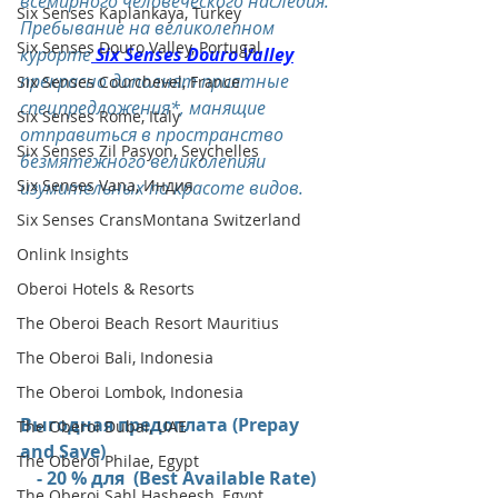
всемирного человеческого наследия.
Six Senses Kaplankaya, Turkey
Пребывание на великолепном 
Six Senses Douro Valley, Portugal
курорте
Six Senses Douro Valley
прекрасно дополнят приятные 
Six Senses Courchevel, France
спецпредложения*, манящие 
Six Senses Rome, Italy
отправиться в пространство 
Six Senses Zil Pasyon, Seychelles
безмятежного великолепияи 
Six Senses Vana, Индия
изумительных по красоте видов.
Six Senses CransMontana Switzerland
Onlink Insights
Oberoi Hotels & Resorts
The Oberoi Beach Resort Mauritius
The Oberoi Bali, Indonesia
The Oberoi Lombok, Indonesia
Выгодная предоплата (Prepay 
The Oberoi Dubai, UAE
and Save)
The Oberoi Philae, Egypt
- 20 % для  (Best Available Rate) 
The Oberoi Sahl Hasheesh, Egypt