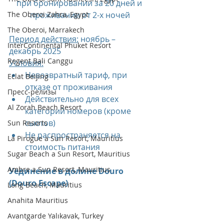
при бронировании за 20 дней и 
проживании от 2-х ночей
The Oberoi Zahra, Egypt
The Oberoi, Marrakech
Период действия:
 ноябрь – 
InterContinental Phuket Resort
декабрь 2025
Regent Bali Canggu
Условия:
Невозвратный тариф, при 
Eclat Beijing
отказе от проживания
Пресс-релизы
Действительно для всех 
Al Zorah Beach Resort
категорий номеров (кроме 
сьютов)
Sun Resorts
Не распространяется на 
La Pirogue a Sun Resort, Mauritius
стоимость питания
Sugar Beach a Sun Resort, Mauritius
Ambre a Sun Resort, Mauritius
Уединение в долине Douro 
(Douro Escape)
Long Beach, Mauritius
Anahita Mauritius
Avantgarde Yalıkavak, Turkey