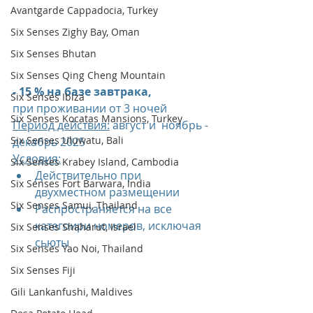
Avantgarde Cappadocia, Turkey
Six Senses Zighy Bay, Oman
Six Senses Bhutan
Six Senses Qing Cheng Mountain
- 15 % на базе завтрака, 
Six Senses Ibiza
при проживании от 3 ночей
Six Senses Kocatas Mansions, Turkey
Период действия:
 август и  ноябрь - 
Six Senses Uluwatu, Bali
декабрь 2025
Условия:
Six Senses Krabey Island, Cambodia
Действительно при 
Six Senses Fort Barwara, India
двухместном размещении
Six Senses Samui, Thailand
Распространяется на все 
категоири номеров, исключая 
Six Senses Shaharut, Israel
сьюты
Six Senses Yao Noi, Thailand
Six Senses Fiji
Gili Lankanfushi, Maldives