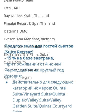
Desa Potato Head
Erth, UAE
Rayavadee, Krabi, Thailand
Pimalai Resort & Spa, Thailand
Icaterina DMC
Evason Ana Mandara, Vietnam
Предложение для гостей сьютов 
Palazzo Versace Dubai
(Suite Retreat)
Six Senses The Palm, Dubai
- 15 % на базе завтрака,
OKU Bodrum
 при проживании от 4 ночей
Период действия:
 круглый год
Six Senses AMAALA
Условия:
Six Senses Kyoto
Действительно для следующих 
категорий номеров: Quinta 
Suite/Vineyard Suite/Quinta 
Duplex/Valley Suite/Valley 
Garden Suite/Quinta Courtyard 