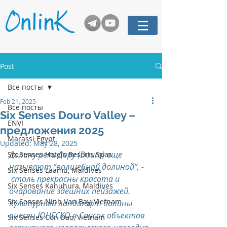
Post
Все посты
Feb 21, 2025
Все посты
Six Senses Douro Valley –
ENVI
предложения 2025
Marassi Egypt
Updated:
May 28, 2025
Долину реки Дору (Douro) еще 
Six Senses Hotels Resorts Spas
называют “волшебной долиной”, - 
Six Senses Laamu, Maldives
 столь прекрасны красота и 
Six Senses Kanuhura, Maldives
очарование здешних пейзажей.
Six Senses Ninh Van Bay, Vietnam
Культурный ландшафт долины 
внесен ЮНЕСКО в Список объектов 
Six Senses Con Dao, Vietnam