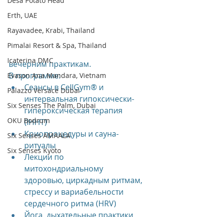
Desa Potato Head
Erth, UAE
Rayavadee, Krabi, Thailand
Pimalai Resort & Spa, Thailand
Icaterina DMC
вечерним практикам. 
В программе:
Evason Ana Mandara, Vietnam
Сеансы в CellGym® и 
Palazzo Versace Dubai
интервальная гипоксически-
Six Senses The Palm, Dubai
гипероксическая терапия 
OKU Bodrum
(IHHT)
Криопроцедуры и сауна-
Six Senses AMAALA
ритуалы
Six Senses Kyoto
Лекции по 
митохондриальному 
здоровью, циркадным ритмам, 
стрессу и вариабельности 
сердечного ритма (HRV)
Йога, дыхательные практики, 