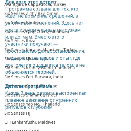
Для кого этот ретрит
Avantgarde Cappadocia, Turkey
Программа создана для тех, кто 
Six Senses Zighy Bay, Oman
ищет не временных решений, а 
Six Senses Bhutan
устойчивых изменений. Здесь нет 
места изнурительным нагрузкам 
Six Senses Qing Cheng Mountain
или догмам. Вместо этого 
Six Senses Ibiza
участники получают — 
Six Senses Kocatas Mansions, Turkey
пространство для восстановления, 
поддержку экспертов и опыт, где 
Six Senses Uluwatu, Bali
долголетие ощущается телом, а не 
Six Senses Krabey Island, Cambodia
объясняется теорией.
Six Senses Fort Barwara, India
Детали программы
Six Senses Samui, Thailand
Каждый день ретрита выстроен как 
Six Senses Shaharut, Israel
плавное движение от утренних 
Six Senses Yao Noi, Thailand
ритуалов к глубоким 
Six Senses Fiji
Gili Lankanfushi, Maldives