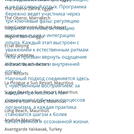
а не пассивный отдых. Программа 
The Oberoi Zahra, Egypt
бережно ведёт участника через 
The Oberoi, Marrakech
три ключевые фазы: регуляцию 
InterContinental Phuket Resort
нервной системы, активацию 
жизненных сил и интеграцию 
Regent Bali Canggu
опыта. Каждый этап выстроен с 
Eclat Beijing
уважением к естественным ритмам 
Пресс-релизы
тела и призван вернуть ощущение 
лёгкости, ясности и внутренней 
Al Zorah Beach Resort
опоры.
Sun Resorts
Научный подход соединяется здесь 
La Pirogue a Sun Resort, Mauritius
с чувственным восприятием: за 
Sugar Beach a Sun Resort, Mauritius
каждым протоколом стоит 
понимание глубинных процессов 
Ambre a Sun Resort, Mauritius
организма, а каждая практика 
Long Beach, Mauritius
становится шагом к более 
Anahita Mauritius
качественной и осознанной жизни.
Avantgarde Yalıkavak, Turkey