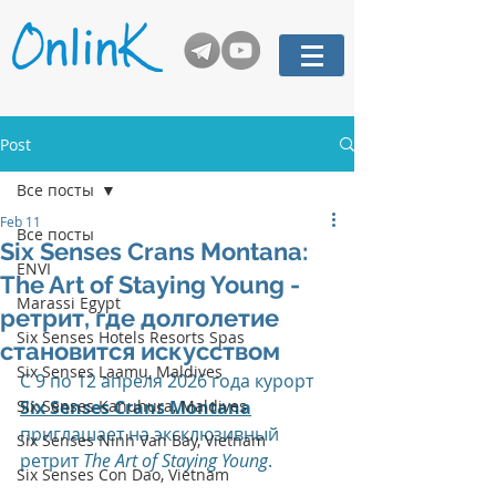
Post
Все посты
Feb 11
Все посты
Six Senses Crans Montana:
ENVI
The Art of Staying Young -
Marassi Egypt
ретрит, где долголетие
Six Senses Hotels Resorts Spas
становится искусством
Six Senses Laamu, Maldives
С 9 по 12 апреля 2026 года курорт 
Six Senses Kanuhura, Maldives
Six Senses Crans Montana
приглашает на эксклюзивный 
Six Senses Ninh Van Bay, Vietnam
ретрит 
The Art of Staying Young
. 
Six Senses Con Dao, Vietnam