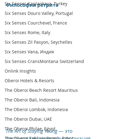
Six Senses Kaplankaya, Turkey
Философия ретрита
Six Senses Douro Valley, Portugal
Six Senses Courchevel, France
Six Senses Rome, Italy
Six Senses Zil Pasyon, Seychelles
Six Senses Vana, Индия
Six Senses CransMontana Switzerland
Onlink Insights
Oberoi Hotels & Resorts
The Oberoi Beach Resort Mauritius
The Oberoi Bali, Indonesia
The Oberoi Lombok, Indonesia
The Oberoi Dubai, UAE
The Oberoi Philae, Egypt
The Art of Staying Young
 — это 
последовательная трансформация, 
The Oberoi Sahl Hasheesh, Egypt