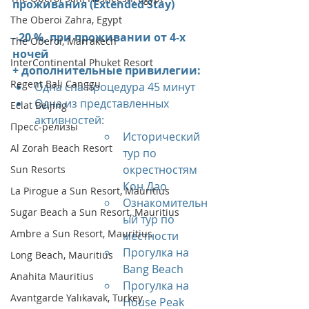
проживания (Extended Stay)
The Oberoi Zahra, Egypt
- 20 %, при проживании от 4-х 
The Oberoi, Marrakech
ночей 
InterContinental Phuket Resort
+ дополнительные привилегии:
Regent Bali Canggu
Одна спа процедура 45 минут
Одна из представленных 
Eclat Beijing
активностей:
Пресс-релизы
Исторический 
Al Zorah Beach Resort
тур по 
окрестностям 
Sun Resorts
Кон Дао
La Pirogue a Sun Resort, Mauritius
Ознакомительн
Sugar Beach a Sun Resort, Mauritius
ый тур по 
Ambre a Sun Resort, Mauritius
местности
Прогулка на 
Long Beach, Mauritius
Bang Beach 
Anahita Mauritius
Прогулка на 
Avantgarde Yalıkavak, Turkey
House Peak 