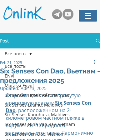
Post
Все посты
Feb 21, 2025
Все посты
Six Senses Con Dao, Вьетнам -
ENVI
предложения 2025
Marassi Egypt
Updated:
Apr 23, 2025
Откройте для себя нетронутую 
Six Senses Hotels Resorts Spas
природную красоту 
Six Senses Con 
Six Senses Laamu, Maldives
Dao
, расположенном на 2-
Six Senses Kanuhura, Maldives
километровом частном пляже в 
Six Senses Ninh Van Bay, Vietnam
окружении  природного 
национального парка. Гармонично 
Six Senses Con Dao, Vietnam