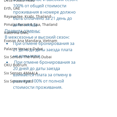
Desa Potato Head
100% от общей стоимости 
Erth, UAE
проживания в номере должно 
Rayavadee, Krabi, Thailand
быть оплачено за 21 день до 
даты заезда.
Pimalai Resort & Spa, Thailand
Правила отмены:
Icaterina DMC
В межсезонье и высокий сезон:
Evason Ana Mandara, Vietnam
При отмене бронирования за 
Palazzo Versace Dubai
21 день до даты заезда плата 
не взимается.
Six Senses The Palm, Dubai
 При отмене бронирования за 
OKU Bodrum
20 дней до даты заезда 
Six Senses AMAALA
взимается плата за отмену в 
размере 100% от полной 
Six Senses Kyoto
стоимости проживания.