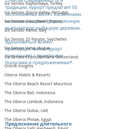
сочетая современность и 
Six Senses Kaplankaya, Turkey
традиции, курорт предлагает 50 
Six Senses Douro Valley, Portugal
эксклюзивных вилл с бассейнами, 
напоминающими традиционную 
Six Senses Courchevel, France
вьетнамскую рыбацкую деревню. 
Six Senses Rome, Italy
Six Senses Zil Pasyon, Seychelles
Вдохновиться всеми 
Six Senses Vana, Индия
преимуществами, курорт 
приглашает с приятными 
Six Senses CransMontana Switzerland
бонусами и предложениями*.
Onlink Insights
Oberoi Hotels & Resorts
The Oberoi Beach Resort Mauritius
The Oberoi Bali, Indonesia
The Oberoi Lombok, Indonesia
The Oberoi Dubai, UAE
The Oberoi Philae, Egypt
Предложение длительного 
The Oberoi Sahl Hasheesh, Egypt