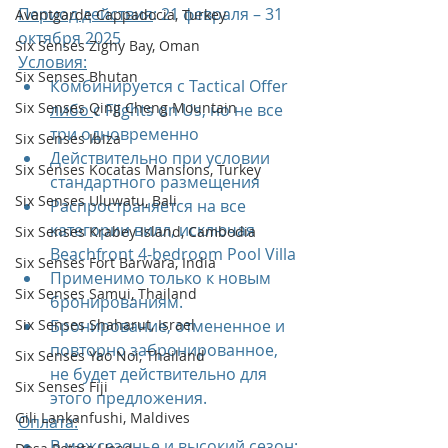
Период действия
: 21 февраля – 31 
Avantgarde Cappadocia, Turkey
октября 2025
Six Senses Zighy Bay, Oman
Условия:
Six Senses Bhutan
Комбинируется с Tactical Offer 
Six Senses Qing Cheng Mountain
либо 
с Flights on Us, но не все 
три одновременно
Six Senses Ibiza
Действительно при условии 
Six Senses Kocatas Mansions, Turkey
стандартного размещения
Six Senses Uluwatu, Bali
Распространяется на все 
категории вилл, исключая 
Six Senses Krabey Island, Cambodia
Beachfront 4-bedroom Pool Villa 
Six Senses Fort Barwara, India
Применимо только к новым 
Six Senses Samui, Thailand
бронированиям. 
Six Senses Shaharut, Israel
Бронирование, отмененное и 
повторно забронированное, 
Six Senses Yao Noi, Thailand
не будет действительно для 
Six Senses Fiji
этого предложения.
Gili Lankanfushi, Maldives
Оплата:
В межсезонье и высокий сезон: 