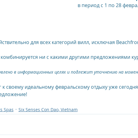
в период с 1 по 28 февра
us
The Oberoi Bali, Indonesia
The Oberoi Lombok, Indon
Oberoi Philae, Egypt
The Oberoi Sahl Hasheesh, Egypt
Th
ствительно для всех категорий вилл, исключая Beachfro
комбинируется ни с какими другими предложениями ку
rContinental Phuket Resort
Regent Bali Canggu
Eclat Bei
авлено в информационных целях и подлежит уточнению на моме
 к своему идеальному февральскому отдыху уже сегодня,
esorts
редложение!
ts Spas
Six Senses Con Dao, Vietnam