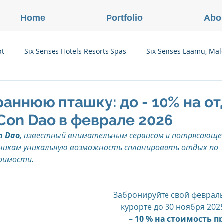
Home
Portfolio
Abo
pt
Six Senses Hotels Resorts Spas
Six Senses Laamu, Mal
Six Senses Ninh Van Bay, Vietnam
Six Senses Con Dao, Vi
аннюю пташку: до - 10% на от
 Con Dao в феврале 2026
Six Senses Douro Valley, Portugal
Six Senses Courchevel, F
n Dao
,
 известный внимательным сервисом и потрясающей
икам уникальную возможность спланировать отдых по 
оимости.
enses Zil Pasyon, Seychelles
Six Senses Vana, Индия
Забронируйте свой февраль
курорте до 30 ноября 202
rland
Onlink Insights
Oberoi Hotels & Resorts
 – 10 % на стоимость 