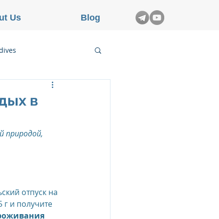
ut Us
Blog
dives
etnam
дых в
rance
 природой, 
ский отпуск на 
5 г и получите
проживания 