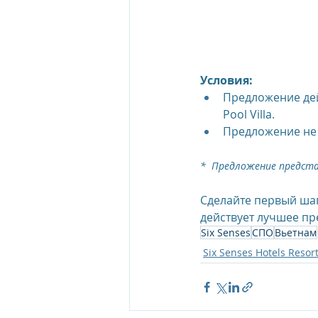
The Oberoi Beach Resort Mauriti
Условия:
The Oberoi Dubai, UAE
The 
Предложение дей
Pool Villa.
Предложение не 
The Oberoi, Marrakech
Inte
*  Предложение предст
Сделайте первый шаг
Al Zorah Beach Resort
Sun R
действует лучшее п
Six Senses
СПО
Вьетнам
Six Senses Hotels Resor