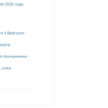
ля 2026 года.
esia
e Oberoi Zahra, Egypt
nt 4 Bedroom 
рорта.
jing
Пресс-релизы
нт бронирования
.
 пока 