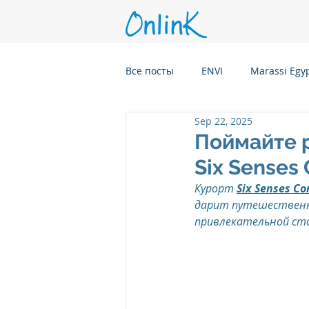
Все посты
ENVI
Marassi Egy
Sep 22, 2025
Six Senses Kanuhura, Maldives
Поймайте р
Six Senses
Six Senses Kaplankaya, Turkey
Курорт 
Six Senses Co
дарит путешественн
привлекательной ст
Six Senses Rome, Italy
Six S
Six Senses CransMontana Switze