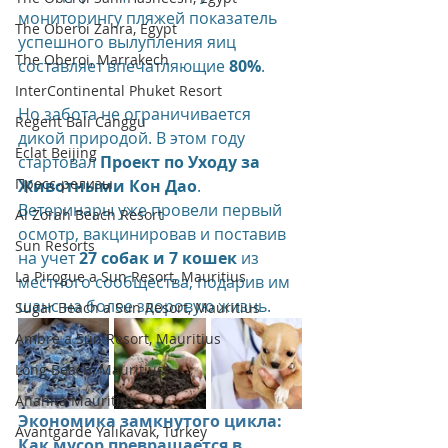
мониторингу пляжей показатель 
The Oberoi Zahra, Egypt
успешного вылупления яиц 
The Oberoi, Marrakech
составляет впечатляющие 
80%
.
InterContinental Phuket Resort
Но забота не ограничивается 
Regent Bali Canggu
дикой природой. В этом году 
Eclat Beijing
стартовал 
Проект по Уходу за 
Пресс-релизы
Животными Кон Дао
. 
Ветеринары уже провели первый 
Al Zorah Beach Resort
осмотр, вакцинировав и поставив 
Sun Resorts
на учет 
27 собак и 7 кошек
 из 
La Pirogue a Sun Resort, Mauritius
местного сообщества, подарив им 
шанс на более здоровую жизнь.
Sugar Beach a Sun Resort, Mauritius
Ambre a Sun Resort, Mauritius
Long Beach, Mauritius
Anahita Mauritius
Экономика замкнутого цикла: 
Avantgarde Yalıkavak, Turkey
Как мусор превращается в 