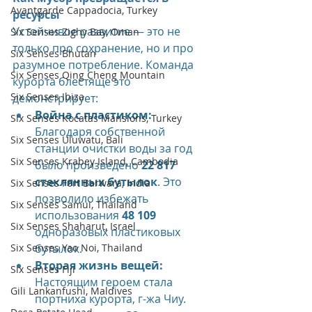
Avantgarde Cappadocia, Turkey
ресурсы
Устойчивое развитие — это не 
Six Senses Zighy Bay, Oman
только про сохранение, но и про 
Six Senses Bhutan
разумное потребление. Команда 
Six Senses Qing Cheng Mountain
курорта блестяще это 
Six Senses Ibiza
демонстрирует:
Война с пластиком:
Six Senses Kocatas Mansions, Turkey
Благодаря собственной 
Six Senses Uluwatu, Bali
станции очистки воды за год 
Six Senses Krabey Island, Cambodia
было произведено 
22 817 
стеклянных бутылок
. Это 
Six Senses Fort Barwara, India
позволило избежать 
Six Senses Samui, Thailand
использования 
48 109
Six Senses Shaharut, Israel
одноразовых пластиковых 
Six Senses Yao Noi, Thailand
бутылок.
Вторая жизнь вещей:
Six Senses Fiji
Настоящим героем стала 
Gili Lankanfushi, Maldives
портниха курорта, г-жа Чиу. 