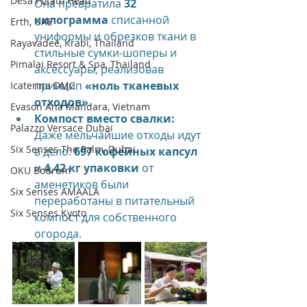
Desa Potato Head
Она превратила 
32 
килограмма
 списанной 
Erth, UAE
униформы и обрезков ткани в 
Rayavadee, Krabi, Thailand
стильные сумки-шоперы и 
Pimalai Resort & Spa, Thailand
аксессуары, реализовав 
принцип 
«ноль тканевых 
Icaterina DMC
отходов»
.
Evason Ana Mandara, Vietnam
Компост вместо свалки:
Palazzo Versace Dubai
Даже мельчайшие отходы идут 
Six Senses The Palm, Dubai
в дело: 
697 кофейных капсул
и 
4,42 кг упаковки
 от 
OKU Bodrum
аменетиков были 
Six Senses AMAALA
переработаны в питательный 
Six Senses Kyoto
компост для собственного 
огорода.