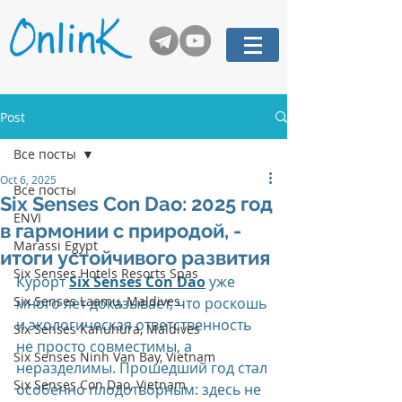
Post
Все посты
Oct 6, 2025
Все посты
Six Senses Con Dao: 2025 год
ENVI
в гармонии с природой, -
Marassi Egypt
итоги устойчивого развития
Six Senses Hotels Resorts Spas
Курорт 
Six Senses Con Dao
уже 
Six Senses Laamu, Maldives
много лет доказывает, что роскошь 
и экологическая ответственность 
Six Senses Kanuhura, Maldives
не просто совместимы, а 
Six Senses Ninh Van Bay, Vietnam
неразделимы. Прошедший год стал 
Six Senses Con Dao, Vietnam
особенно плодотворным: здесь не 