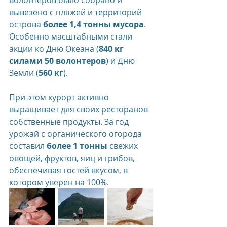
волонтеров было собрано и 
вывезено с пляжей и территорий 
острова 
более 1,4 тонны мусора
. 
Особенно масштабными стали 
акции ко Дню Океана (
840 кг 
силами 50 волонтеров
) и Дню 
Земли (
560 кг
).
При этом курорт активно 
выращивает для своих ресторанов 
собственные продукты. За год 
урожай с органического огорода 
составил 
более 1 тонны
 свежих 
овощей, фруктов, яиц и грибов, 
обеспечивая гостей вкусом, в 
котором уверен на 100%.