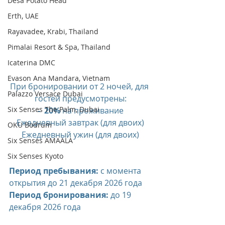
Desa Potato Head
Erth, UAE
Rayavadee, Krabi, Thailand
Pimalai Resort & Spa, Thailand
Icaterina DMC
Evason Ana Mandara, Vietnam
При бронировании от 2 ночей, для 
Palazzo Versace Dubai
гостей предусмотрены:
Six Senses The Palm, Dubai
-  20% 
на проживание
Ежедневный завтрак (для двоих)
OKU Bodrum
Ежедневный ужин (для двоих)
Six Senses AMAALA
Six Senses Kyoto
Период пребывания:
 с момента 
открытия до 21 декабря 2026 года
Период бронирования: 
до 19 
декабря 2026 года