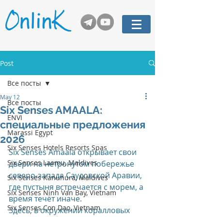
Post
Все посты
May 12
Все посты
Six Senses AMAALA:
ENVI
специальные предложения
Marassi Egypt
2026
Six Senses Hotels Resorts Spas
Six Senses Amaala открывает свои 
Six Senses Laamu, Maldives
двери на нетронутом побережье 
северо-запада Саудовской Аравии, 
Six Senses Kanuhura, Maldives
где пустыня встречается с морем, а 
Six Senses Ninh Van Bay, Vietnam
время течёт иначе.
Six Senses Con Dao, Vietnam
Здесь, в окружении коралловых 