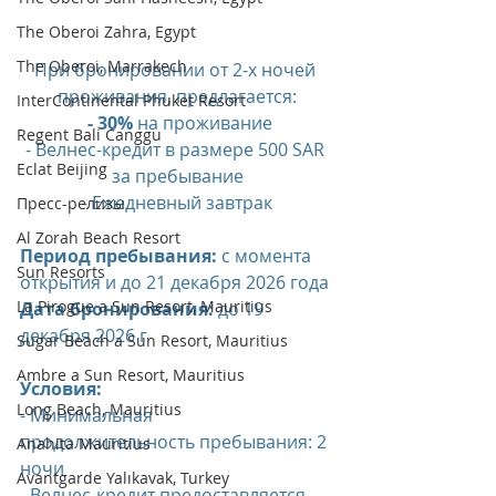
The Oberoi Zahra, Egypt
The Oberoi, Marrakech
При бронировании от 2-х ночей 
проживания, предлагается:
InterContinental Phuket Resort
 - 30% 
на проживание
Regent Bali Canggu
- Велнес-кредит в размере 500 SAR 
Eclat Beijing
за пребывание
- Ежедневный завтрак
Пресс-релизы
Al Zorah Beach Resort
Период пребывания:
 с момента 
Sun Resorts
открытия и до 21 декабря 2026 года
La Pirogue a Sun Resort, Mauritius
Дата бронирования:
 до 19 
декабря 2026 г
Sugar Beach a Sun Resort, Mauritius
Ambre a Sun Resort, Mauritius
Условия:
Long Beach, Mauritius
- Минимальная 
продолжительность пребывания: 2 
Anahita Mauritius
ночи
Avantgarde Yalıkavak, Turkey
- Велнес-кредит предоставляется 