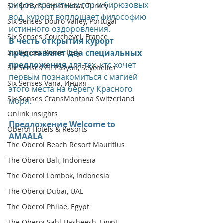
рифов, гранитных гор и бирюзовых 
Six Senses Kaplankaya, Turkey
вод, курорт воплощает философию 
Six Senses Douro Valley, Portugal
истинного оздоровления.
Six Senses Courchevel, France
В честь открытия курорт 
Six Senses Rome, Italy
представляет два специальных 
предложения
 для тех, кто хочет 
Six Senses Zil Pasyon, Seychelles
первым познакомиться с магией 
Six Senses Vana, Индия
этого места на берегу Красного 
Six Senses CransMontana Switzerland
моря.
Onlink Insights
Предложение Welcome to 
Oberoi Hotels & Resorts
AMAALA
The Oberoi Beach Resort Mauritius
The Oberoi Bali, Indonesia
The Oberoi Lombok, Indonesia
The Oberoi Dubai, UAE
The Oberoi Philae, Egypt
The Oberoi Sahl Hasheesh, Egypt