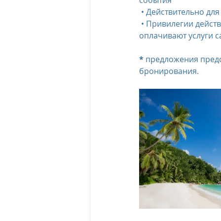
события
 • Действительно дл
 • Привилегии действительны только для пары молодоженов, дополнительные гости 
оплачивают услуги 
* 
предложения предс
бронирования.