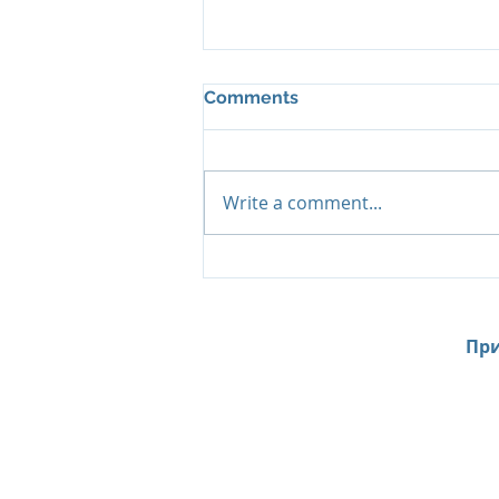
Comments
Write a comment...
Island Summer Offer от Six
Senses Kanuhura:
продление лета на
Мальдивах до декабря
При
Home
News