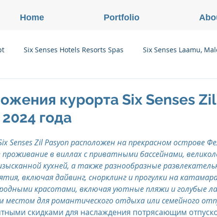
Home
Portfolio
Abo
pt
Six Senses Hotels Resorts Spas
Six Senses Laamu, Mal
Six Senses Ninh Van Bay, Vietnam
Six Senses Con Dao, Vi
жения курорта Six Senses Zil
 2024 года
Six Senses Douro Valley, Portugal
Six Senses Courchevel, F
ix Senses Zil Pasyon расположен на прекрасном острове Фе
проживание в виллах с приватными бассейнами, великол
изысканной кухней, а также разнообразные развлекатель
enses Zil Pasyon, Seychelles
Six Senses Vana, Индия
тия, включая дайвинг, снорклинг и прогулки на катамара
родными красотами, включая уютные пляжи и голубые ла
м местом для романтического отдыха или семейного отп
rland
Onlink Insights
Oberoi Hotels & Resorts
ятными скидками для наслаждения потрясающим отпуск