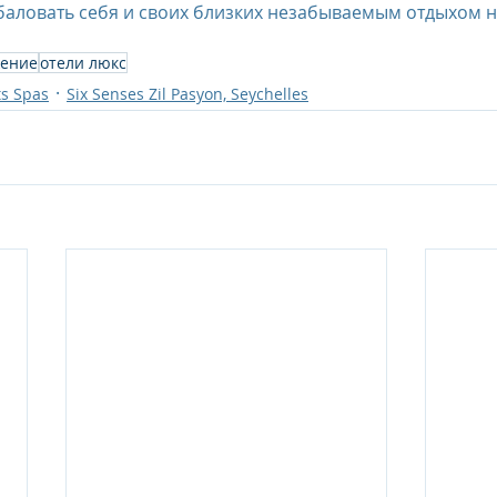
баловать себя и своих близких незабываемым отдыхом н
жение
отели люкс
ts Spas
Six Senses Zil Pasyon, Seychelles