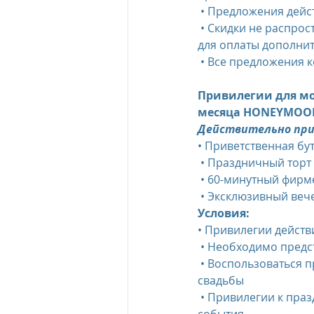
 • Предложения дей
 • Скидки не распространяются для дополнительного места в номере, а также не применимы 
для оплаты дополнит
 • Все предложения 
Привилегии для м
месяца HONEYMOON
Действительно при
• Приветственная б
 • Праздничный торт
 • 60-минутный фирм
 • Эксклюзивный веч
Условия:
• Привилегии дейст
 • Необходимо пред
 • Воспользоваться привилегиями для молодоженов возможно в течение 6 месяцев от даты 
свадьбы
 • Привилегии к празднованию годовщины предлагаются в диапазон ± 15 дней от даты 