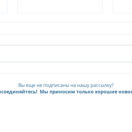
Six Senses Ninh Van Bay, до
Six 
- 35% с предложением Pay
FAM
Less, Stay More
экс
Вы еще не подписаны на нашу рассылку?
пре
соединяйтесь! Мы приносим только хорошие новос
мно
Beac