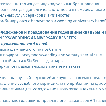
ствительны только для индивидуальных бронирований
ельных услуг, сервисов и активностей
комбинируются с honeymoon и wedding anniversary benefi
олодоженов и празднования годовщины свадьбы и 
ER’S/WEDDING ANNIVERSARY BENEFITS
 проживании от 4 ночей
:
утылка шампанского по прибытии
 в подарокHoneymoon/wedding anniversary special cake
енный массаж Six Senses для пары
ерний сет с шампанским и канапе на закате
вительны круглый год и комбинируются со всеми предл
ставление свадебного сертификата по прибытии на курор