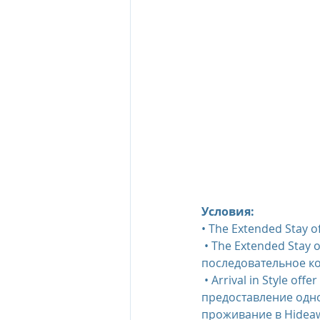
Условия:
• The Extended Stay 
 • The Extended Stay offer и Arrival in Style offers предлагаются при проживании 
последовательное к
 • Arrival in Style offer комбинируется со всем предложениями и предусматривает 
предоставление одно
проживание в Hideawa