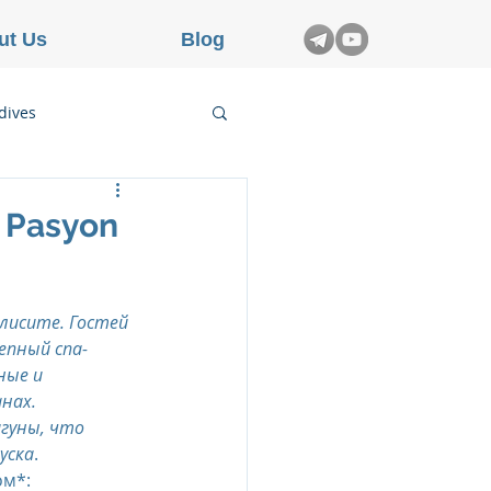
ut Us
Blog
dives
etnam
 Pasyon
rance
лисите. Гостей 
епный спа-
ные и 
нах. 
гуны, что 
уска
.
ом*: