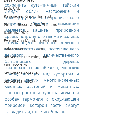
Desa Potato Head
сохранить аутентичный тайский 
Erth, UAE
имидж, облик, настроение и 
Rayavadee, Krabi, Thailand
атмосферу Тайского тропического 
острова. Особое внимание 
Pimalai Resort & Spa, Thailand
уделяется защите природной 
Icaterina DMC
среды, нетронутого пляжа и залива, 
Evason Ana Mandara, Vietnam
окружающего пышного зеленого 
тропического леса, потрясающего 
Palazzo Versace Dubai
векового величественного 
Six Senses The Palm, Dubai
баньянового дерева, 
OKU Bodrum
очаровательных обезьян, морских 
Six Senses AMAALA
орлов, парящих над курортом и 
многих других многочисленных 
Six Senses Kyoto
местных растений и животных. 
Частью роскоши курорта является 
особая гармония с окружающей 
природой, которой гости смогут 
насладиться, посетив Pimalai.