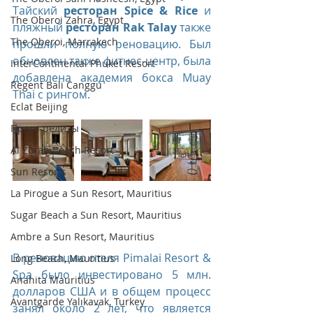
Тайский 
ресторан Spice & Rice
 и 
The Oberoi Zahra, Egypt
пляжный 
ресторан Rak Talay
 также 
The Oberoi, Marrakech
прошли полную реновацию. Был 
обновлен также фитнес-центр, была 
InterContinental Phuket Resort
добавлена академия бокса Muay 
Regent Bali Canggu
Thai с рингом. 
Eclat Beijing
Пресс-релизы
Al Zorah Beach Resort
Sun Resorts
La Pirogue a Sun Resort, Mauritius
Sugar Beach a Sun Resort, Mauritius
Ambre a Sun Resort, Mauritius
В реновацию отеля Pimalai Resort & 
Long Beach, Mauritius
Spa было инвестировано 5 млн. 
Anahita Mauritius
долларов США и в общем процесс 
Avantgarde Yalıkavak, Turkey
занял около 2 лет, что является 