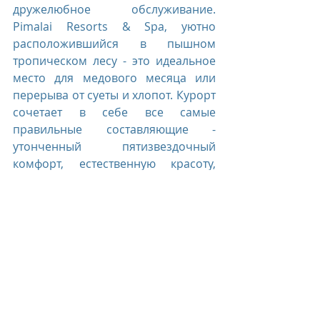
дружелюбное обслуживание. 
Pimalai Resorts & Spa, уютно 
расположившийся в пышном 
тропическом лесу - это идеальное 
место для медового месяца или 
перерыва от суеты и хлопот. Курорт 
сочетает в себе все самые 
правильные составляющие - 
утонченный пятизвездочный 
комфорт, естественную красоту, 
удаленность от многолюдных мест, 
полное отсутствие шума, кроме 
звука накатывающихся волн и 
медленно разбивающихся о 
нетронутый 900-метровый 
песчаный пляж.
Pimalai Resort & Spa, Thailand