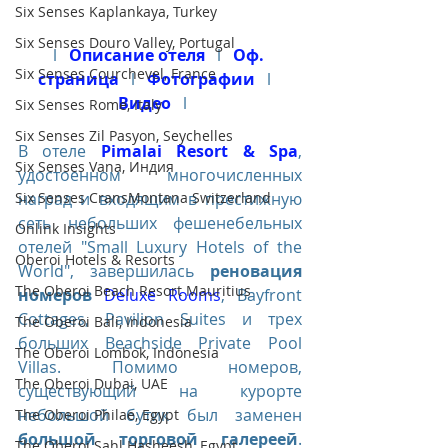
Six Senses Kaplankaya, Turkey
Six Senses Douro Valley, Portugal
l   
Описание отеля
   l   
Оф. 
Six Senses Courchevel, France
страница
   l   
Фотографии
   l   
Видео
   l    
Six Senses Rome, Italy
Six Senses Zil Pasyon, Seychelles
В отеле 
Pimalai Resort & Spa
, 
Six Senses Vana, Индия
удостоенном многочисленных 
наград и входящим в престижную 
Six Senses CransMontana Switzerland
сеть небольших фешенебельных 
Onlink Insights
отелей "Small Luxury Hotels of the 
Oberoi Hotels & Resorts
World", завершилась 
реновация 
The Oberoi Beach Resort Mauritius
номеров
Deluxe Rooms
, Bayfront 
Cottages, Pavilion Suites и трех 
The Oberoi Bali, Indonesia
больших Beachside Private Pool 
The Oberoi Lombok, Indonesia
Villas. Помимо номеров, 
The Oberoi Dubai, UAE
существующий на курорте 
небольшой бутик был заменен 
The Oberoi Philae, Egypt
большой торговой галереей
. 
The Oberoi Sahl Hasheesh, Egypt