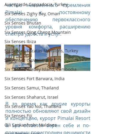
Avantgarde Cappadocia, Turkey
частью неизменного стремления 
Pimalai к постоянному 
Six Senses Zighy Bay, Oman
обеспечению первоклассного 
Six Senses Bhutan
уровня комфорта, расширению 
Six Senses Qing Cheng Mountain
спектра удобств и услуг.
Six Senses Ibiza
Six Senses Kocatas Mansions, Turkey
Six Senses Uluwatu, Bali
Six Senses Krabey Island, Cambodia
Six Senses Fort Barwara, India
Six Senses Samui, Thailand
Six Senses Shaharut, Israel
В то время как другие курорты 
Six Senses Yao Noi, Thailand
полностью обновляют свой дизайн 
Six Senses Fiji
и концепцию, курорт Pimalai Resort 
& Spa остается верен себе и по-
Gili Lankanfushi, Maldives
прежнему преисполнен решимости 