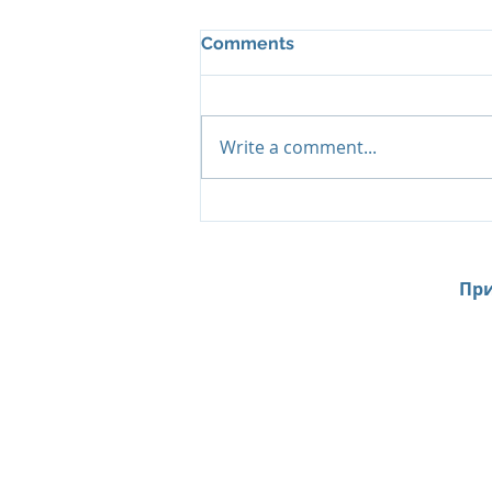
Comments
Write a comment...
Island Summer Offer от Six
Senses Kanuhura:
продление лета на
Мальдивах до декабря
При
Home
News
Contacts
About Us