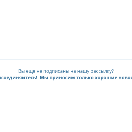
Six Senses Ninh Van Bay, до
Six 
- 35% с предложением Pay
FAM
Less, Stay More
экс
Вы еще не подписаны на нашу рассылку?
пре
соединяйтесь! Мы приносим только хорошие новос
мно
Beac