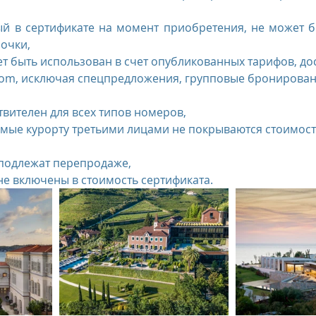
ый в сертификате на момент приобретения, не может б
почки,
т быть использован в счет опубликованных тарифов, до
.com, исключая спецпредложения, групповые бронирован
твителен для всех типов номеров,
емые курорту третьими лицами не покрываются стоимост
подлежат перепродаже,
не включены в стоимость сертификата.