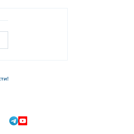
Senses Kanuhura:
ILY & FRIENDS ESCAPE-
клюзивное
дложение для
ти!
гокомнатных вилл и
h Retreat
team@onlinkservices.com