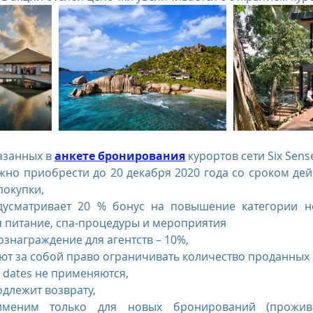
азанных в 
анкете бронирования
 курортов сети Six Sens
но приобрести до 20 декабря 2020 года со сроком дейс
покупки,
дусматривает 20 % бонус на повышение категории но
я питание, спа-процедуры и мероприятия
знаграждение для агентств – 10%,
ют за собой право ограничивать количество проданных 
 dates не применяются,
одлежит возврату,
именим только для новых бронирований (проживан