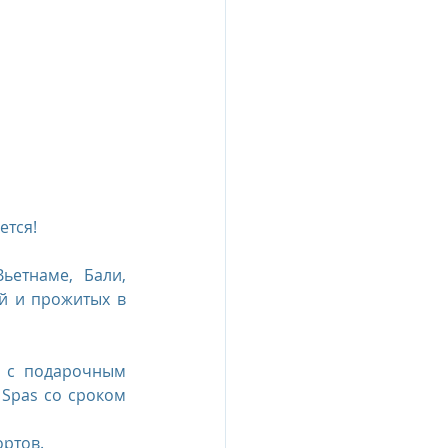
esia
e Oberoi Zahra, Egypt
jing
Пресс-релизы
ется!
етнаме, Бали, 
й и прожитых в 
 с подарочным 
 Spas со сроком 
ортов.