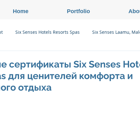
Home
Portfolio
Abo
pt
Six Senses Hotels Resorts Spas
Six Senses Laamu, Mal
Six Senses Ninh Van Bay, Vietnam
Six Senses Con Dao, Vi
 сертификаты Six Senses Hot
as для ценителей комфорта и
Six Senses Douro Valley, Portugal
Six Senses Courchevel, F
ого отдыха
enses Zil Pasyon, Seychelles
Six Senses Vana, Индия
rland
Onlink Insights
Oberoi Hotels & Resorts