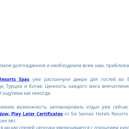
us
The Oberoi Bali, Indonesia
The Oberoi Lombok, Indon
Oberoi Philae, Egypt
The Oberoi Sahl Hasheesh, Egypt
Th
rContinental Phuket Resort
Regent Bali Canggu
Eclat Bei
такое долгожданное и необходимое всем нам, приближа
Resorts Spas
 уже распахнули двери для гостей во Вь
esorts
е, Турции и Китае. Ценность каждого мига впечатлени
 ощутима как никогда.
изким возможность запланировать отдых уже сейчас
ow, Play Later Certificates
 от Six Senses Hotels Resorts
рех лет.
в акции отелей цепочки увеличивается с открытием кур