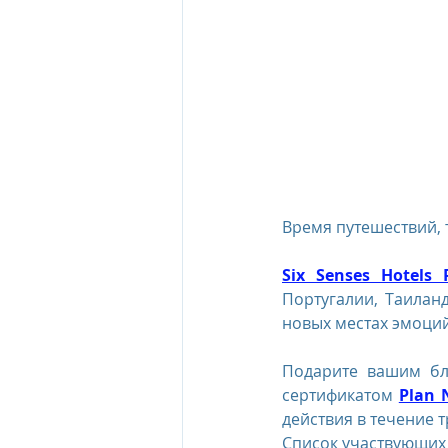
The Oberoi Beach Resort Mauriti
The Oberoi Dubai, UAE
The 
The Oberoi, Marrakech
Inte
Время путешествий, 
Six Senses Hotels 
Al Zorah Beach Resort
Sun R
Португалии, Таиланд
новых местах эмоций
Подарите вашим бл
сертификатом 
Plan N
действия в течение т
Список участвующих 