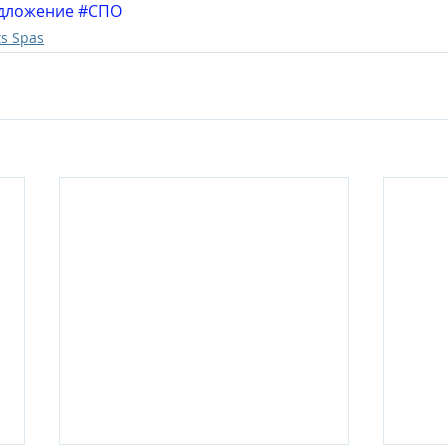
дложение
#СПО
ts Spas