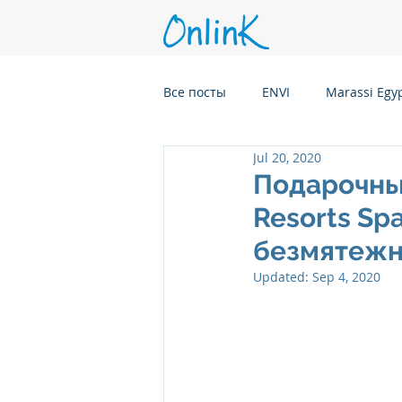
Все посты
ENVI
Marassi Egy
Jul 20, 2020
Six Senses Kanuhura, Maldives
Подарочные
Resorts Sp
Six Senses Kaplankaya, Turkey
безмятежн
Updated:
Sep 4, 2020
Six Senses Rome, Italy
Six S
Six Senses CransMontana Switze