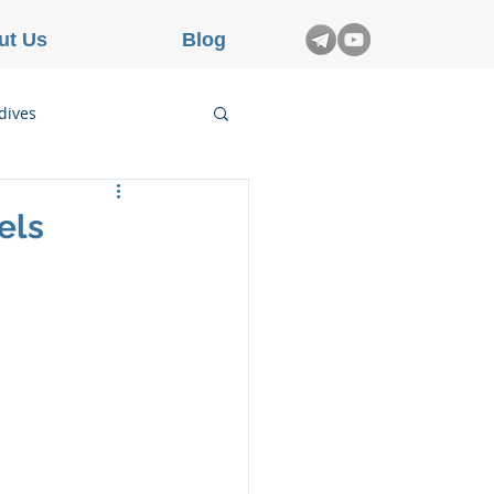
ut Us
Blog
dives
etnam
els
rance