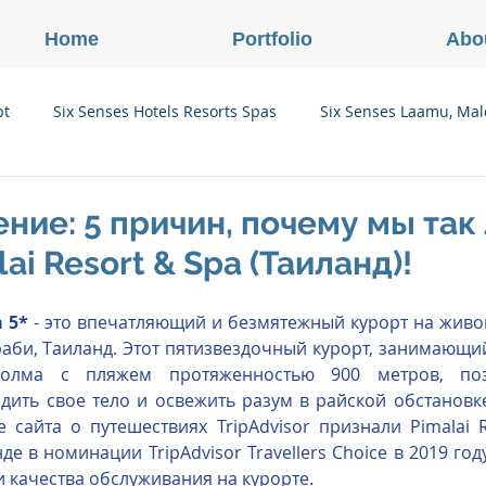
Home
Portfolio
Abo
pt
Six Senses Hotels Resorts Spas
Six Senses Laamu, Mal
Six Senses Ninh Van Bay, Vietnam
Six Senses Con Dao, Vi
ние: 5 причин, почему мы та
ai Resort & Spa (Таиланд)!
Six Senses Douro Valley, Portugal
Six Senses Courchevel, F
a 5*
 - это впечатляющий и безмятежный курорт на живо
аби, Таиланд. Этот пятизвездочный курорт, занимающий 
enses Zil Pasyon, Seychelles
Six Senses Vana, Индия
холма с пляжем протяженностью 900 метров, позв
дить свое тело и освежить разум в райской обстановке
сайта о путешествиях TripAdvisor признали Pimalai R
е в номинации TripAdvisor Travellers Choice в 2019 год
rland
Onlink Insights
Oberoi Hotels & Resorts
и качества обслуживания на курорте. 