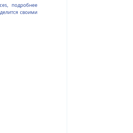
es, подробнее 
делится своими 
esia
e Oberoi Zahra, Egypt
jing
Пресс-релизы