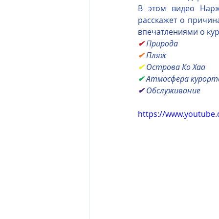
В этом видео Нарже
расскажет о причина
The Oberoi Beach Resort Mauriti
впечатлениями о кур
✔
Природа
✔
 Пляж
The Oberoi Dubai, UAE
The 
✔
 Острова Ко Хаа
✔
 Атмосфера курорт
✔
 Обслуживание
The Oberoi, Marrakech
Inte
https://www.youtube
Al Zorah Beach Resort
Sun R