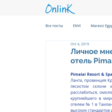
Все посты
ENVI
Marassi Egy
Oct 4, 2019
Six Senses Kanuhura, Maldives
Личное мне
отель Pimal
Six Senses Kaplankaya, Turkey
Pimalai Resort & Sp
Ланта, провинция Кр
Six Senses Rome, Italy
Six S
лесистом склоне 
расслабиться, омоло
крупнейшего в мире 
отелем № 1 в Таиланд
Six Senses CransMontana Switze
высоких стандартов 