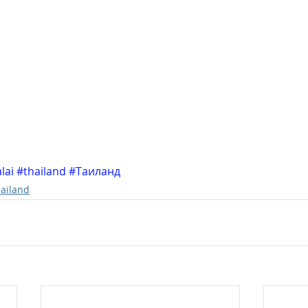
lai
#thailand
#Таиланд
hailand