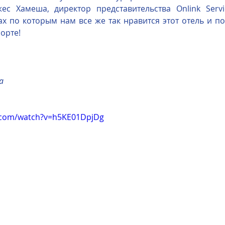
с Хамеша, директор представительства Onlink Servic
х по которым нам все же так нравится этот отель и по
us
The Oberoi Bali, Indonesia
The Oberoi Lombok, Indon
орте!
Oberoi Philae, Egypt
The Oberoi Sahl Hasheesh, Egypt
Th
а
rContinental Phuket Resort
Regent Bali Canggu
Eclat Bei
.com/watch?v=h5KE01DpjDg
esorts