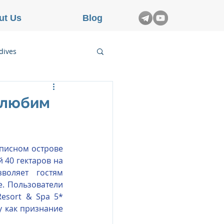
ut Us
Blog
dives
etnam
к любим
rance
писном острове 
40 гектаров на 
оляет гостям 
. Пользователи 
esort & Spa 5* 
у как признание 