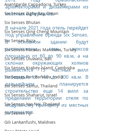
Avantgarde Cappadocia, Turkey
архитекторами и дизайнерами из 
Six Senses Zighy Bay, Oman
местных материалов.
Six Senses Bhutan
В начале 2021 года отель перейдет 
Six Senses Qing Cheng Mountain
под управление бренда Six Senses. 
Six Senses Ibiza
В основном здании будут 
расположены семь люксов 
Six Senses Kocatas Mansions, Turkey
площадью от 60 до 90 кв.м, а на 
Six Senses Uluwatu, Bali
склонах окружающих холмов 
Six Senses Krabey Island, Cambodia
разместятся 13 частных вилл 
площадью от 110 до 300 кв.м. В 
Six Senses Fort Barwara, India
дальнейшем планируется 
Six Senses Samui, Thailand
строительство еще 14 вилл за 
Six Senses Shaharut, Israel
пределами территории отеля по 
Six Senses Yao Noi, Thailand
модульному принципу из местных 
материалов.
Six Senses Fiji
Gili Lankanfushi, Maldives