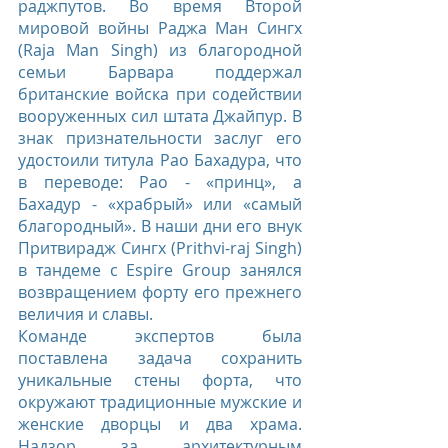
раджпутов. Во время Второй 
мировой войны Раджа Ман Сингх 
(Raja Man Singh) из благородной 
семьи Барвара поддержал 
британские войска при содействии 
вооруженных сил штата Джайпур. В 
знак признательности заслуг его 
удостоили титула Рао Бахадура, что 
в переводе: Рао - «принц», а 
Бахадур - «храбрый» или «самый 
благородный». В наши дни его внук 
Притвирадж Сингх (Prithvi-raj Singh) 
в тандеме с Espire Group занялся 
возвращением форту его прежнего 
величия и славы.
Команде экспертов была 
поставлена задача сохранить 
уникальные стены форта, что 
окружают традиционные мужские и 
женские дворцы и два храма. 
Надзор за архитектурным 