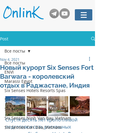
Post
Все посты
Nov 4, 2021
Все посты
Новый курорт Six Senses Fort
ENVI
Barwara - королевский
Marassi Egypt
отдых в Раджастане, Индия
Six Senses Hotels Resorts Spas
Six Senses Laamu, Maldives
Six Senses Kanuhura, Maldives
Six Senses Ninh Van Bay, Vietnam
Спустя десять лет кропотливой 
подготовки сеть роскошных 
Six Senses Con Dao, Vietnam