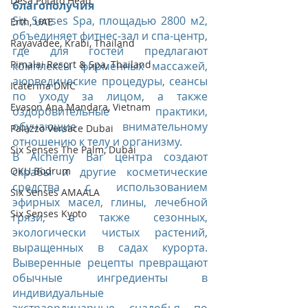
Desa Potato Head
благополучия
Six Senses Spa, площадью 2800 м2, 
Erth, UAE
объединяет фитнес-зал и спа-центр, 
Rayavadee, Krabi, Thailand
где для гостей предлагают 
Pimalai Resort & Spa, Thailand
комплексы фирменных массажей, 
аюрведические процедуры, сеансы 
Icaterina DMC
по уходу за лицом, а также 
Evason Ana Mandara, Vietnam
оздоровительные практики, 
обучающие внимательному 
Palazzo Versace Dubai
отношению к телу и организму.
Six Senses The Palm, Dubai
В Alchemy Bar центра создают 
OKU Bodrum
скрабы и другие косметические 
средства с использованием 
Six Senses AMAALA
эфирных масел, глины, лечебной 
Six Senses Kyoto
грязи, а также сезонных, 
экологически чистых растений, 
выращенных в садах курорта. 
Выверенные рецепты превращают 
обычные ингредиенты в 
индивидуальные 