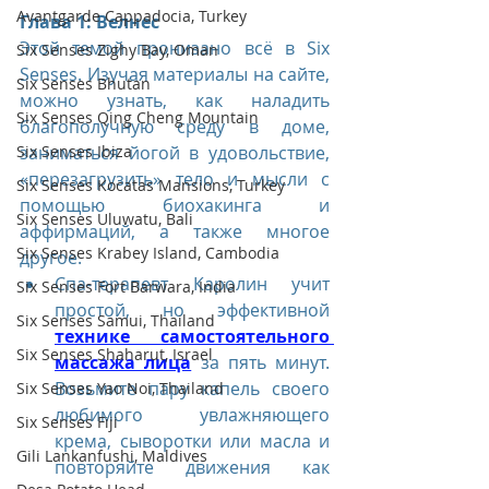
Avantgarde Cappadocia, Turkey
Глава 1: Велнес
Этой темой пронизано всё в Six 
Six Senses Zighy Bay, Oman
Senses. Изучая материалы на сайте, 
Six Senses Bhutan
можно узнать, как наладить 
Six Senses Qing Cheng Mountain
благополучную среду в доме, 
Six Senses Ibiza
заниматься йогой в удовольствие, 
«перезагрузить» тело и мысли с 
Six Senses Kocatas Mansions, Turkey
помощью биохакинга и 
Six Senses Uluwatu, Bali
аффирмаций, а также многое 
Six Senses Krabey Island, Cambodia
другое.
Спа-терапевт Каролин учит 
Six Senses Fort Barwara, India
простой, но эффективной 
Six Senses Samui, Thailand
технике самостоятельного 
Six Senses Shaharut, Israel
массажа лица
 за пять минут. 
Возьмите пару капель своего 
Six Senses Yao Noi, Thailand
любимого увлажняющего 
Six Senses Fiji
крема, сыворотки или масла и 
Gili Lankanfushi, Maldives
повторяйте движения как 