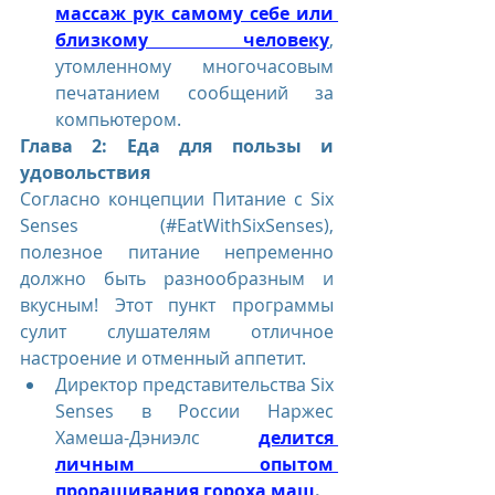
массаж рук самому себе или 
близкому человеку
, 
утомленному многочасовым 
печатанием сообщений за 
компьютером.
Глава 2: Еда для пользы и 
удовольствия
Согласно концепции Питание с Six 
Senses (#EatWithSixSenses), 
полезное питание непременно 
должно быть разнообразным и 
вкусным! Этот пункт программы 
сулит слушателям отличное 
настроение и отменный аппетит.
Директор представительства Six 
Senses в России Наржес 
Хамеша-Дэниэлс 
делится 
личным опытом 
проращивания гороха маш
.