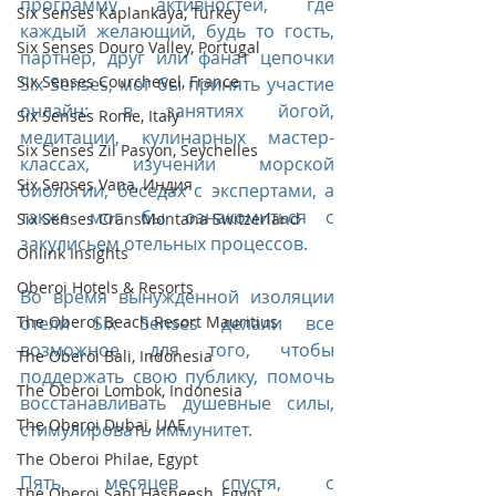
программу активностей, где 
Six Senses Kaplankaya, Turkey
каждый желающий, будь то гость, 
Six Senses Douro Valley, Portugal
партнёр, друг или фанат цепочки 
Six Senses Courchevel, France
Six Senses, мог бы принять участие 
онлайн: в занятиях йогой, 
Six Senses Rome, Italy
медитации, кулинарных мастер-
Six Senses Zil Pasyon, Seychelles
классах, изучении морской 
Six Senses Vana, Индия
биологии, беседах с экспертами, а 
также мог бы ознакомиться с 
Six Senses CransMontana Switzerland
закулисьем отельных процессов. 
Onlink Insights
Oberoi Hotels & Resorts
Во время вынужденной изоляции 
The Oberoi Beach Resort Mauritius
отели Six Senses делали все 
возможное для того, чтобы 
The Oberoi Bali, Indonesia
поддержать свою публику, помочь 
The Oberoi Lombok, Indonesia
восстанавливать душевные силы, 
The Oberoi Dubai, UAE
стимулировать иммунитет.
The Oberoi Philae, Egypt
Пять месяцев спустя, с 
The Oberoi Sahl Hasheesh, Egypt