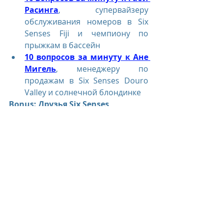
Расинга
, супервайзеру 
обслуживания номеров в Six 
Senses Fiji и чемпиону по 
прыжкам в бассейн
10 вопросов за минуту к Ане 
Мигель
, менеджеру по 
продажам в Six Senses Douro 
Valley и солнечной блондинке
Bonus: Друзья Six Senses
Любимые многими еженедельные 
подкасты с велнес-директором 
Анной Бьюрстрам транслируются 
по вторникам, она расспрашивает 
экспертов со всего мира, будь то 
психотерапевт и автор книг, 
футуролог, шаман или морской 
биолог.
Несмотря на длительность 