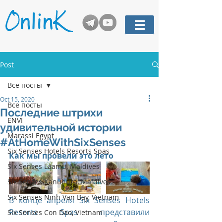
Post
Все посты
Oct 15, 2020
Все посты
Последние штрихи
ENVI
удивительной истории
Marassi Egypt
#AtHomeWithSixSenses
Six Senses Hotels Resorts Spas
Как мы провели это лето
Six Senses Laamu, Maldives
Six Senses Kanuhura, Maldives
Six Senses Ninh Van Bay, Vietnam
В конце апреля Six Senses Hotels 
Resorts Spas представили 
Six Senses Con Dao, Vietnam