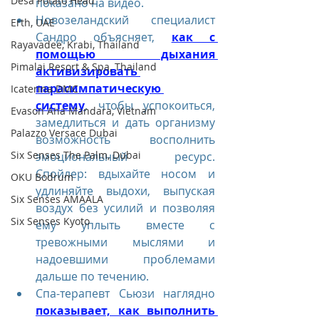
Desa Potato Head
показано на видео.
Новозеландский специалист 
Erth, UAE
Сандро объясняет, 
как с 
Rayavadee, Krabi, Thailand
помощью дыхания 
Pimalai Resort & Spa, Thailand
активизировать 
парасимпатическую 
Icaterina DMC
систему
, чтобы успокоиться, 
Evason Ana Mandara, Vietnam
замедлиться и дать организму 
Palazzo Versace Dubai
возможность восполнить 
Six Senses The Palm, Dubai
эмоциональный ресурс. 
Спойлер: вдыхайте носом и 
OKU Bodrum
удлиняйте выдохи, выпуская 
Six Senses AMAALA
воздух без усилий и позволяя 
Six Senses Kyoto
ему уплыть вместе с 
тревожными мыслями и 
надоевшими проблемами 
дальше по течению.
Спа-терапевт Сьюзи наглядно 
показывает, как выполнить 