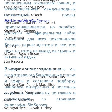
постепенным открытием границ и 
The Oberoi Zahra, Egypt
возобновлением международных 
путешествий, проект 
The Oberoi, Marrakech
#AtHomeWithSixSenses
InterContinental Phuket Resort
приостанавливается, но остаётся 
Regent Bali Canggu
доступен на официальном сайте 
Eclat Beijing
компании для всех поклонников 
бренда, велнес-адептов и тех, кто 
Пресс-релизы
пока не готов на выезд из страны и 
Al Zorah Beach Resort
активный отдых.
Sun Resorts
Подводя итоги инициативы, мы 
La Pirogue a Sun Resort, Mauritius
отсмотрели опубликованные статьи 
Sugar Beach a Sun Resort, Mauritius
и эфиры и составили подборку 
Ambre a Sun Resort, Mauritius
наиболее интересных и полезных 
Long Beach, Mauritius
выпусков, разделив их по главам в 
соответствии со столпами 
Anahita Mauritius
философии Six Senses.
Avantgarde Yalıkavak, Turkey