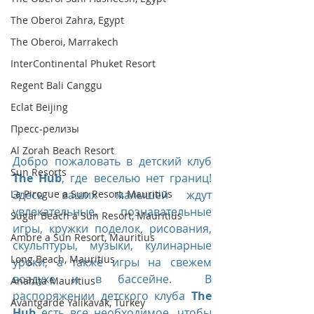
The Oberoi Zahra, Egypt
The Oberoi, Marrakech
InterContinental Phuket Resort
Regent Bali Canggu
Eclat Beijing
Пресс-релизы
Al Zorah Beach Resort
Добро пожаловать в детский клуб 
Sun Resorts
The Hub
, где веселью нет границ! 
La Pirogue a Sun Resort, Mauritius
Здесь ваших малышей ждут 
увлекательные, познавательные 
Sugar Beach a Sun Resort, Mauritius
игры, кружки поделок, рисования, 
Ambre a Sun Resort, Mauritius
скульптуры, музыки, кулинарные 
Long Beach, Mauritius
уроки, а также игры на свежем 
воздухе и в бассейне.  В 
Anahita Mauritius
распоряжении детского клуба
 The 
Avantgarde Yalıkavak, Turkey
Hub
 есть все необходимое, чтобы 