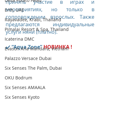
Desa Potato Head
принять участие в играх и 
мероприятиях, но только в 
Erth, UAE
сопровождении взрослых. Также 
Rayavadee, Krabi, Thailand
предлагаются индивидуальные 
Pimalai Resort & Spa, Thailand
услуги няни (платно).
Icaterina DMC
✔️ 
“Aqua Zone” 
НОВИНКА !
Evason Ana Mandara, Vietnam
Palazzo Versace Dubai
Six Senses The Palm, Dubai
OKU Bodrum
Six Senses AMAALA
Six Senses Kyoto