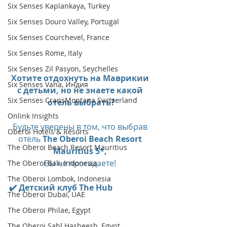
Six Senses Kaplankaya, Turkey
Six Senses Douro Valley, Portugal
Six Senses Courchevel, France
Six Senses Rome, Italy
Six Senses Zil Pasyon, Seychelles
Хотите отдохнуть на Маврикии 
Six Senses Vana, Индия
с детьми, но не знаете какой 
Six Senses CransMontana Switzerland
отель выбрать?
Onlink Insights
Будьте уверены в том, что выбрав 
Oberoi Hotels & Resorts
отель 
The Oberoi Beach Resort 
The Oberoi Beach Resort Mauritius
Mauritius 5*,
Вы не прогадаете! 
The Oberoi Bali, Indonesia
The Oberoi Lombok, Indonesia
✔️ Детский клуб The Hub
The Oberoi Dubai, UAE
The Oberoi Philae, Egypt
The Oberoi Sahl Hasheesh, Egypt