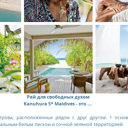
us
The Oberoi Bali, Indonesia
The Oberoi Lombok, Indon
Oberoi Philae, Egypt
The Oberoi Sahl Hasheesh, Egypt
Th
rContinental Phuket Resort
Regent Bali Canggu
Eclat Bei
esorts
Рай для свободных духом
Kanuhura 5* Maldives - это ... 
острова, расположенных рядом с друг другом: 1 основ
ральным белым песком и сочной зеленой территорией.