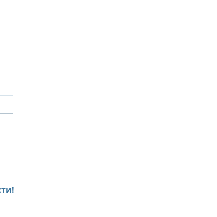
 35 %, при длительном
живании в отелях
ife (Маврикий)
ти!