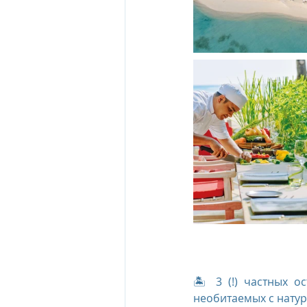
The Oberoi Beach Resort Mauriti
The Oberoi Dubai, UAE
The 
The Oberoi, Marrakech
Inte
Al Zorah Beach Resort
Sun R
🏝️ 3 (!) частных 
необитаемых с нату