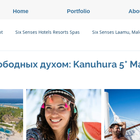
Home
Portfolio
Abo
pt
Six Senses Hotels Resorts Spas
Six Senses Laamu, Mal
Six Senses Ninh Van Bay, Vietnam
Six Senses Con Dao, Vi
ободных духом: Kanuhura 5* Ma
Six Senses Douro Valley, Portugal
Six Senses Courchevel, F
enses Zil Pasyon, Seychelles
Six Senses Vana, Индия
rland
Onlink Insights
Oberoi Hotels & Resorts