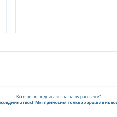
Six Senses Kanuhura:
До -
FAMILY & FRIENDS ESCAPE-
про
эксклюзивное
Sunl
Вы еще не подписаны на нашу рассылку?
предложение для
соединяйтесь! Мы приносим только хорошие новос
многокомнатных вилл и
Beach Retreat