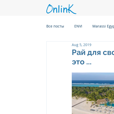
Все посты
ENVI
Marassi Egy
Aug 5, 2019
Six Senses Kanuhura, Maldives
Рай для св
это ...
Six Senses Kaplankaya, Turkey
Six Senses Rome, Italy
Six S
Six Senses CransMontana Switze