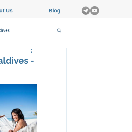
ut Us
Blog
dives
etnam
ldives -
rance