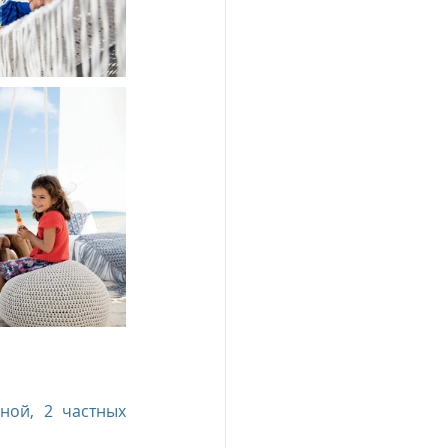
esia
e Oberoi Zahra, Egypt
jing
Пресс-релизы
ной, 2 частных 