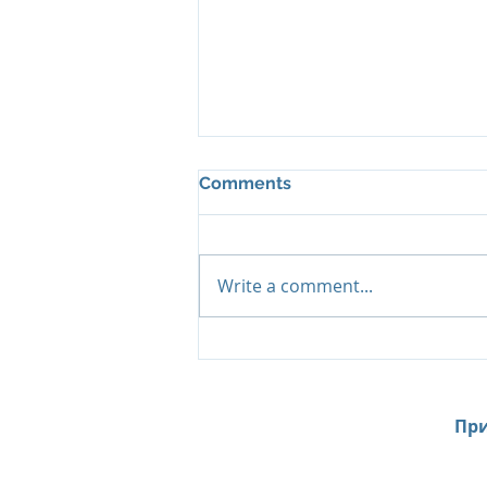
Comments
Write a comment...
Island Summer Offer от Six
Senses Kanuhura:
продление лета на
Мальдивах до декабря
При