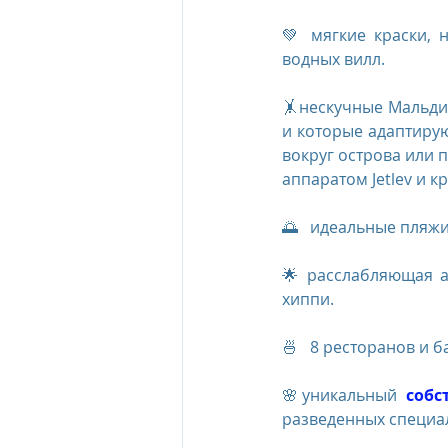
💚 мягкие краски, 
водных вилл.
🤸нескучные Мальди
и которые адаптирую
вокруг острова или 
аппаратом Jetlev и 
🌅   идеальные пляж
🌟 расслабляющая а
хиппи.
🍜   8 ресторанов и 
🌸уникальный 
собс
разведенных специа