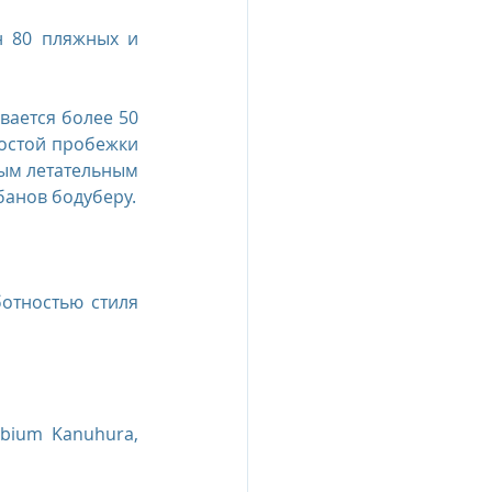
 80 пляжных и 
ается более 50 
остой пробежки 
ым летательным 
банов бодуберу.
отностью стиля 
bium Kanuhura, 