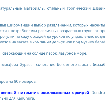
натуральные материалы, стильный тропический дизайн
вы! Широчайший выбор развлечений, которых насчитыв
тся к потребностям различных возрастных групп: от пр
прогулки по саду орхидей до уроков по управлению водн
круизов на закате в компании дельфинов под музыку бара
и, сверкающий на солнце песок, лазурное море.
тмосфера Gypset - сочетание богемного шика с беззаб
баров на 80 номеров.
твенный питомник эксклюзивных орхидей
 Dendro
льно для Kanuhura.