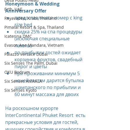
Desa Potato Head
Honeymoon & Wedding 
Erth, UAE
Anniversary Offer
предоставляется номер с king 
Rayavadee, Krabi, Thailand
size bed
Pimalai Resort & Spa, Thailand
скидка 25% на спа процедуры 
Icaterina DMC
(исключая специальные 
Evason Ana Mandara, Vietnam
пакеты)
по прибытии гостей ожидает 
Palazzo Versace Dubai
корзинка фруктов, свадебный 
Six Senses The Palm, Dubai
пирог и цветы
OKU Bodrum
при проживании минимум 5 
ночей гостям дарится бутылка 
Six Senses AMAALA
шампанского по прибытии и 
Six Senses Kyoto
60 минут массажа для двоих
На роскошном курорте 
InterContinental Phuket Resort  есть 
прекрасные условия для гостей, 
ищущих спокойствия и комфорта в 