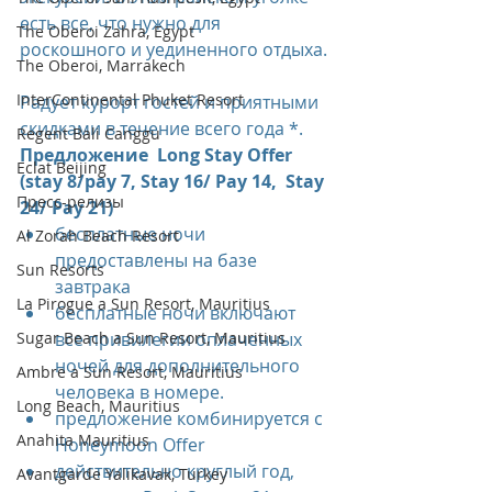
есть все, что нужно для 
The Oberoi Zahra, Egypt
роскошного и уединенного отдыха.
The Oberoi, Marrakech
InterContinental Phuket Resort
Радует курорт гостей и приятными 
скидками в течение всего года *.
Regent Bali Canggu
Предложение  Long Stay Offer 
Eclat Beijing
(stay 8/pay 7, Stay 16/ Pay 14,  Stay 
Пресс-релизы
24/ Pay 21)
бесплатные ночи 
Al Zorah Beach Resort
предоставлены на базе 
Sun Resorts
завтрака
La Pirogue a Sun Resort, Mauritius
бесплатные ночи включают 
Sugar Beach a Sun Resort, Mauritius
все привилегии оплаченных 
ночей для дополнительного 
Ambre a Sun Resort, Mauritius
человека в номере.
Long Beach, Mauritius
предложение комбинируется с 
Anahita Mauritius
Honeymoon Offer
действительно круглый год, 
Avantgarde Yalıkavak, Turkey