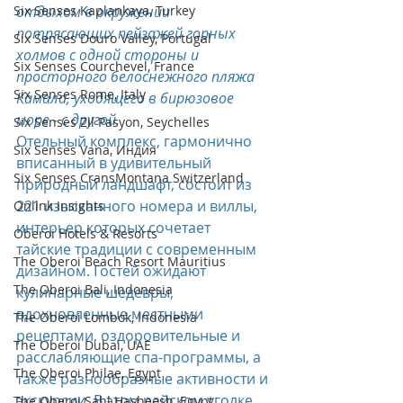
Six Senses Kaplankaya, Turkey
отдыхом в окружении 
потрясающих пейзажей горных 
Six Senses Douro Valley, Portugal
холмов с одной стороны и 
Six Senses Courchevel, France
просторного белоснежного пляжа 
Six Senses Rome, Italy
Камала, уходящего в бирюзовое 
море - с другой.
Six Senses Zil Pasyon, Seychelles
Отельный комплекс, гармонично 
Six Senses Vana, Индия
вписанный в удивительный 
Six Senses CransMontana Switzerland
природный ландшафт, состоит из 
221 изысканного номера и виллы, 
Onlink Insights
интерьер которых сочетает 
Oberoi Hotels & Resorts
тайские традиции с современным 
The Oberoi Beach Resort Mauritius
дизайном. Гостей ожидают 
The Oberoi Bali, Indonesia
кулинарные шедевры, 
вдохновленные местными 
The Oberoi Lombok, Indonesia
рецептами, оздоровительные и 
The Oberoi Dubai, UAE
расслабляющие спа-программы, а 
The Oberoi Philae, Egypt
также разнообразные активности и 
экскурсии. В этом райском уголке 
The Oberoi Sahl Hasheesh, Egypt