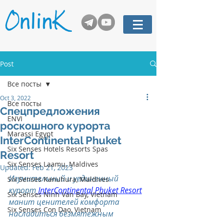
Post
Все посты
Oct 3, 2022
Все посты
Спецпредложения
ENVI
роскошного курорта
Marassi Egypt
InterContinental Phuket
Six Senses Hotels Resorts Spas
Resort
Six Senses Laamu, Maldives
Updated:
Feb 21, 2023
Изумительный и уединенный 
Six Senses Kanuhura, Maldives
курорт
InterContinental Phuket Resort
Six Senses Ninh Van Bay, Vietnam
манит ценителей комфорта 
Six Senses Con Dao, Vietnam
насладиться безмятежным 