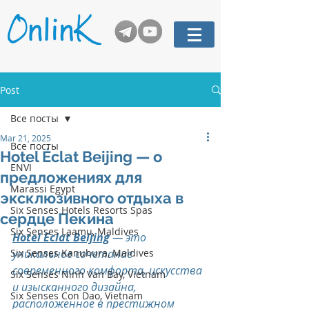
Post
Все посты
Mar 21, 2025
Все посты
Hotel Éclat Beijing — о
ENVI
предложениях для
Marassi Egypt
эксклюзивного отдыха в
Six Senses Hotels Resorts Spas
сердце Пекина
Six Senses Laamu, Maldives
Hotel Eclat Beijing
 — это 
Six Senses Kanuhura, Maldives
уникальное сочетание 
современного комфорта, искусства 
Six Senses Ninh Van Bay, Vietnam
и изысканного дизайна, 
Six Senses Con Dao, Vietnam
расположенное в престижном 