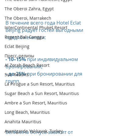
The Oberoi Zahra, Egypt
The Oberoi, Marrakech
В течение всего года Hotel Eclat 
InterContinental Phuket Resort
Beijing радует гостей выгодными 
предложениями: 
Regent Bali Canggu
Eclat Beijing
Пресс-релизы
- 10–15%
 при индивидуальном 
Al Zorah Beach Resort
бронировании; 
- до 25% 
при бронировании для 
Sun Resorts
групп. 
La Pirogue a Sun Resort, Mauritius
Sugar Beach a Sun Resort, Mauritius
Ambre a Sun Resort, Mauritius
Long Beach, Mauritius
Anahita Mauritius
Avantgarde Yalıkavak, Turkey
Величина бонуса зависит от 