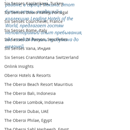
Six Senses Kaplankaya, Turkey
районе, в сердце Пекина. Этот 
бутик-отель, входящий в 
Six Senses Douro Valley, Portugal
коллекцию Leading Hotels of the 
Six Senses Courchevel, France
World, предлагает гостям 
Six Senses Rome, Italy
неповторимый опыт пребывания, 
где каждая деталь продумана до 
Six Senses Zil Pasyon, Seychelles
мелочей.
Six Senses Vana, Индия
Six Senses CransMontana Switzerland
Onlink Insights
Oberoi Hotels & Resorts
The Oberoi Beach Resort Mauritius
The Oberoi Bali, Indonesia
The Oberoi Lombok, Indonesia
The Oberoi Dubai, UAE
The Oberoi Philae, Egypt
The Oberoi Sahl Hasheesh, Egypt