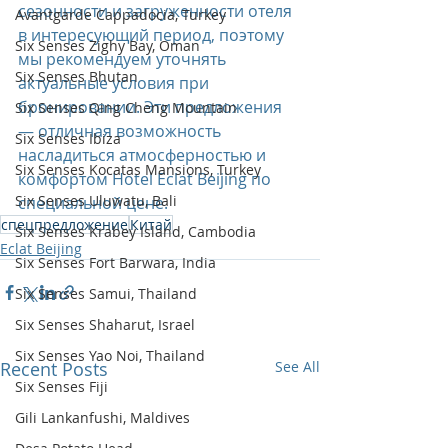
сезонности и загруженности отеля 
Avantgarde Cappadocia, Turkey
в интересующий период, поэтому 
Six Senses Zighy Bay, Oman
мы рекомендуем уточнять 
Six Senses Bhutan
актуальные условия при 
бронировании. Эти предложения 
Six Senses Qing Cheng Mountain
— отличная возможность 
Six Senses Ibiza
насладиться атмосферностью и 
Six Senses Kocatas Mansions, Turkey
комфортом Hotel Eclat Beijing по 
Six Senses Uluwatu, Bali
специальной цене.
спецпредложение
Китай
Six Senses Krabey Island, Cambodia
Eclat Beijing
Six Senses Fort Barwara, India
Six Senses Samui, Thailand
Six Senses Shaharut, Israel
Six Senses Yao Noi, Thailand
Recent Posts
See All
Six Senses Fiji
Gili Lankanfushi, Maldives