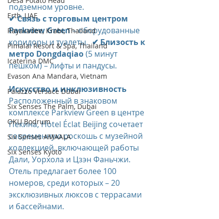
Desa Potato Head
подземном уровне.  
Erth, UAE
✔ Связь с торговым центром 
Parkview Green
 – оборудованные 
Rayavadee, Krabi, Thailand
коридоры и туалеты.  
✔ Близость к 
Pimalai Resort & Spa, Thailand
метро Dongdaqiao
 (5 минут 
Icaterina DMC
пешком) – лифты и пандусы. 
Evason Ana Mandara, Vietnam
Искусство и инклюзивность 
Palazzo Versace Dubai
Расположенный в знаковом 
Six Senses The Palm, Dubai
комплексе Parkview Green в центре 
OKU Bodrum
Пекина, Hotel Éclat Beijing сочетает 
современную роскошь с музейной 
Six Senses AMAALA
коллекцией, включающей работы 
Six Senses Kyoto
Дали, Уорхола и Цзэн Фаньчжи. 
Отель предлагает более 100 
номеров, среди которых – 20 
эксклюзивных люксов с террасами 
и бассейнами. 