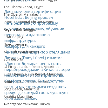
потребностями. 
The Oberoi Zahra, Egypt
Для получения сертификации 
The Oberoi, Marrakech
Hotel Éclat Beijing прошёл 
InterContinental Phuket Resort
четырёхэтапную программу, 
включающую оценку, обучение 
Regent Bali Canggu
персонала и адаптацию 
Eclat Beijing
инфраструктуры. 
Пресс-релизы
Комфорт для каждого  
Al Zorah Beach Resort
Генеральный директор отеля Дани 
Лютцель (Dany Lützel,) отметил: 
Sun Resorts
«Для нас большая честь стать 
La Pirogue a Sun Resort, Mauritius
первопроходцами в Китае в сфере 
Sugar Beach a Sun Resort, Mauritius
инклюзивного гостеприимства. 
Комфорт должен быть доступен 
Ambre a Sun Resort, Mauritius
всем, и мы стремимся создавать 
Long Beach, Mauritius
среду, где каждый гость чувствует 
Anahita Mauritius
себя желанным». 
Avantgarde Yalıkavak, Turkey