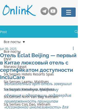
Post
Все посты
Jun 30, 2025
Все посты
Отель Éclat Beijing — первый
ENVI
в Китае люксовый отель с
Marassi Egypt
сертификатом доступности
Six Senses Hotels Resorts Spas
IncluCare
Six Senses Laamu, Maldives
Великолепный арт-отель завершил 
Six Senses Kanuhura, Maldives
четырёхэтапную программу 
обучения и адаптации, подтвердив 
Six Senses Ninh Van Bay, Vietnam
приверженность принципам 
Six Senses Con Dao, Vietnam
«Осознанной инклюзивности» для 