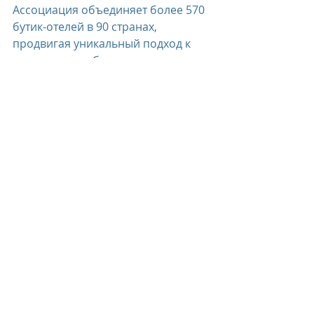
Ассоциация объединяет более 570 
бутик-отелей в 90 странах, 
продвигая уникальный подход к 
роскошному обслуживанию. 
Пресс релиз о аккердитации отеля 
доступен по 
ссылке
.
прессрелиз
награды
Китай
Eclat Beijing
Recent Posts
See All