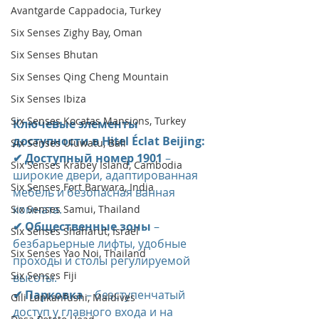
Avantgarde Cappadocia, Turkey
Six Senses Zighy Bay, Oman
Six Senses Bhutan
Six Senses Qing Cheng Mountain
Six Senses Ibiza
Six Senses Kocatas Mansions, Turkey
Ключевые элементы 
доступности в Hitel Éclat Beijing: 
Six Senses Uluwatu, Bali
✔ Доступный номер 1901
 – 
Six Senses Krabey Island, Cambodia
широкие двери, адаптированная 
Six Senses Fort Barwara, India
мебель и безопасная ванная 
комната.  
Six Senses Samui, Thailand
✔ Общественные зоны 
– 
Six Senses Shaharut, Israel
безбарьерные лифты, удобные 
Six Senses Yao Noi, Thailand
проходы и столы регулируемой 
Six Senses Fiji
высоты.  
✔ Парковка 
– безступенчатый 
Gili Lankanfushi, Maldives
доступ у главного входа и на 