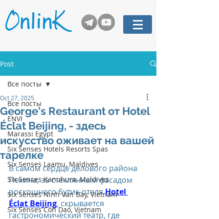
Post
Все посты
Oct 27, 2025
Все посты
George's Restaurant от Hotel
ENVI
Éclat Beijing, - здесь
Marassi Egypt
искусство оживает на вашей
Six Senses Hotels Resorts Spas
тарелке
Six Senses Laamu, Maldives
В самом сердце делового района 
Six Senses Kanuhura, Maldives
Пекина, за стеклянным фасадом 
роскошного бутик-отеля 
Hotel 
Six Senses Ninh Van Bay, Vietnam
Éclat Beijing
, скрывается 
Six Senses Con Dao, Vietnam
гастрономический театр, где 