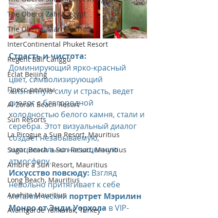
The Oberoi Zahra, Egypt
The Oberoi, Marrakech
InterContinental Phuket Resort
Страсть и чистота:
Regent Bali Canggu
Доминирующий ярко-красный 
Eclat Beijing
цвет, символизирующий 
Пресс-релизы
жизненную силу и страсть, ведет 
диалог с благородной 
Al Zorah Beach Resort
холодностью белого камня, стали и 
Sun Resorts
серебра. Этот визуальный диалог 
La Pirogue a Sun Resort, Mauritius
создает незабываемую, 
эмоционально насыщенную 
Sugar Beach a Sun Resort, Mauritius
атмосферу.
Ambre a Sun Resort, Mauritius
Искусство повсюду:
 Взгляд 
Long Beach, Mauritius
невольно притягивает к себе 
Anahita Mauritius
металлический 
портрет Мэрилин 
Монро от Энди Уорхола
 в VIP-
Avantgarde Yalıkavak, Turkey