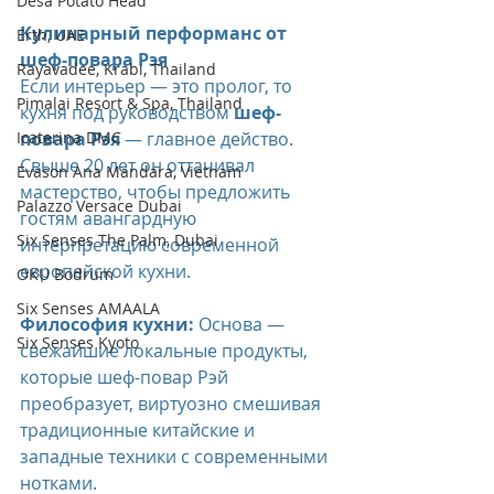
Desa Potato Head
Кулинарный перформанс от 
Erth, UAE
шеф-повара Рэя
Rayavadee, Krabi, Thailand
Если интерьер — это пролог, то 
Pimalai Resort & Spa, Thailand
кухня под руководством 
шеф-
Icaterina DMC
повара Рэя
 — главное действо. 
Свыше 20 лет он оттачивал 
Evason Ana Mandara, Vietnam
мастерство, чтобы предложить 
Palazzo Versace Dubai
гостям авангардную 
Six Senses The Palm, Dubai
интерпретацию современной 
европейской кухни.
OKU Bodrum
Six Senses AMAALA
Философия кухни:
 Основа — 
Six Senses Kyoto
свежайшие локальные продукты, 
которые шеф-повар Рэй 
преобразует, виртуозно смешивая 
традиционные китайские и 
западные техники с современными 
нотками.