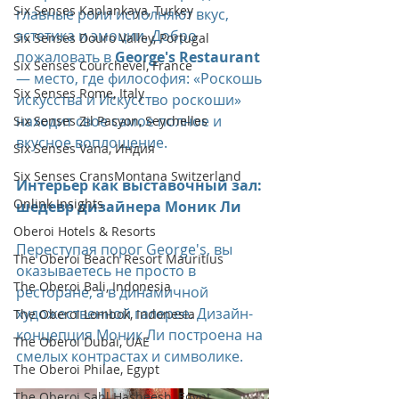
Six Senses Kaplankaya, Turkey
главные роли исполняют вкус, 
эстетика и эмоции. Добро 
Six Senses Douro Valley, Portugal
пожаловать в 
George's Restaurant
Six Senses Courchevel, France
— место, где философия: «Роскошь 
Six Senses Rome, Italy
искусства и Искусство роскоши» 
находит свое самое полное и 
Six Senses Zil Pasyon, Seychelles
вкусное воплощение.
Six Senses Vana, Индия
Six Senses CransMontana Switzerland
Интерьер как выставочный зал: 
Onlink Insights
шедевр дизайнера Моник Ли
Oberoi Hotels & Resorts
Переступая порог George's, вы 
The Oberoi Beach Resort Mauritius
оказываетесь не просто в 
The Oberoi Bali, Indonesia
ресторане, а в динамичной 
художественной галерее. Дизайн-
The Oberoi Lombok, Indonesia
концепция Моник Ли построена на 
The Oberoi Dubai, UAE
смелых контрастах и символике.
The Oberoi Philae, Egypt
The Oberoi Sahl Hasheesh, Egypt