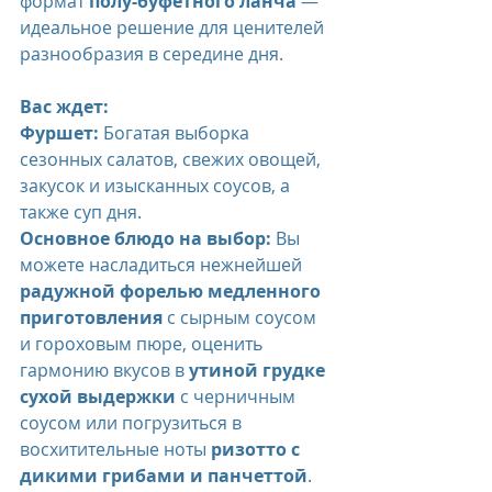
формат 
полу-буфетного ланча
 — 
идеальное решение для ценителей 
разнообразия в середине дня.
Вас ждет:
Фуршет:
 Богатая выборка 
сезонных салатов, свежих овощей, 
закусок и изысканных соусов, а 
также суп дня.
Основное блюдо на выбор:
 Вы 
можете насладиться нежнейшей 
радужной форелью медленного 
приготовления
 с сырным соусом 
и гороховым пюре, оценить 
гармонию вкусов в 
утиной грудке 
сухой выдержки
 с черничным 
соусом или погрузиться в 
восхитительные ноты 
ризотто с 
дикими грибами и панчеттой
.