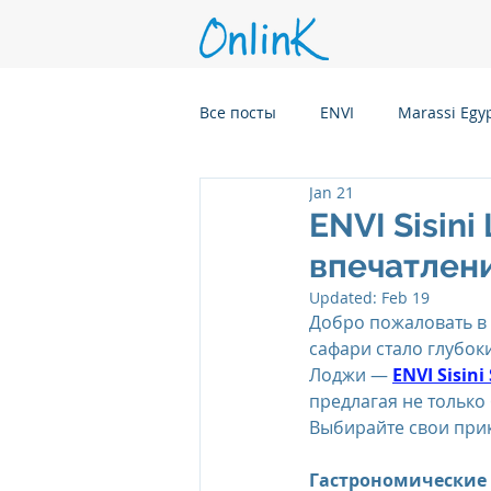
Все посты
ENVI
Marassi Egy
Jan 21
Six Senses Kanuhura, Maldives
ENVI Sisin
впечатлен
Six Senses Kaplankaya, Turkey
Updated:
Feb 19
Добро пожаловать в
сафари стало глубо
Лоджи — 
ENVI Sisini
Six Senses Rome, Italy
Six S
предлагая не только
Выбирайте свои при
Six Senses CransMontana Switze
Гастрономические