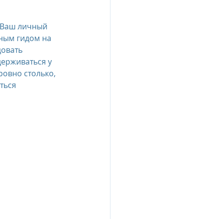
 Ваш личный 
ным гидом на 
довать 
ерживаться у 
овно столько, 
ться 