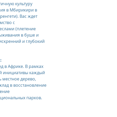
ия в Мбирикири в 
енгети). Вас ждет 
мство с 
слами (плетение 
ыживания в буше и 
 искренний и глубокий 
:
д в Африке. В рамках 
й инициативы каждый 
ь местное дерево, 
клад в восстановление 
ение 
циональных парков. 