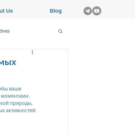
ut Us
Blog
dives
etnam
емых
rance
тобы ваше 
 моментами. 
кой природы, 
х активностей. 