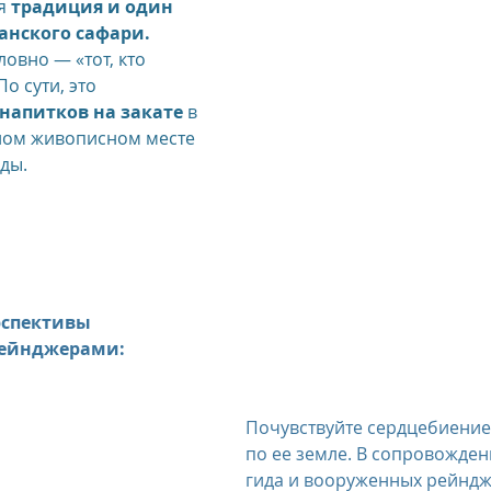
я 
традиция и один 
анского сафари.
овно — «тот, кто 
о сути, это 
напитков на закате
 в 
ом живописном месте 
ды.
рспективы
рейнджерами:
Почувствуйте сердцебиение 
по ее земле. В сопровожден
гида и вооруженных рейндж