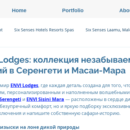
Home
Portfolio
Abo
pt
Six Senses Hotels Resorts Spas
Six Senses Laamu, Mal
Six Senses Ninh Van Bay, Vietnam
Six Senses Con Dao, Vi
i Lodges: коллекция незабыва
ий в Серенгети и Масаи-Мара
Six Senses Douro Valley, Portugal
Six Senses Courchevel, F
 мир 
ENVI Lodges
, где каждая деталь создана для того, ч
ким, персонализированным и наполненным волшебными
 Serengeti
 и 
ENVI Sisini Mara
 — расположены в сердце ди
enses Zil Pasyon, Seychelles
Six Senses Vana, Индия
 безупречный комфорт, но и яркую подборку эксклюзивны
ключения и напишите собственную сафари-историю.
rland
Onlink Insights
Oberoi Hotels & Resorts
 изыски на лоне дикой природы