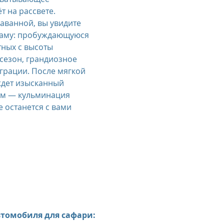
 на рассвете. 
аванной, вы увидите 
аму: пробуждающуюся 
тных с высоты 
 сезон, грандиозное 
грации. После мягкой 
ждет изысканный 
им — кульминация 
 останется с вами 
втомобиля для сафари: