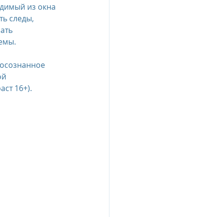
идимый из окна 
ь следы, 
ать 
емы. 
 осознанное 
й 
аст 16+).