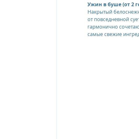
Ужин в буше (от 2 г
Накрытый белоснежно
The Oberoi Beach Resort Mauriti
от повседневной суе
гармонично сочетают
самые свежие ингред
The Oberoi Dubai, UAE
The 
The Oberoi, Marrakech
Inte
Al Zorah Beach Resort
Sun R