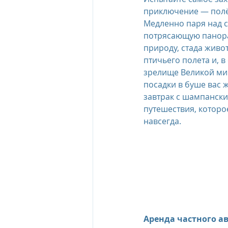
приключение — полёт
Медленно паря над с
потрясающую панор
природу, стада живо
птичьего полета и, в
зрелище Великой ми
посадки в буше вас 
завтрак с шампанск
путешествия, которое
навсегда.
Аренда частного а