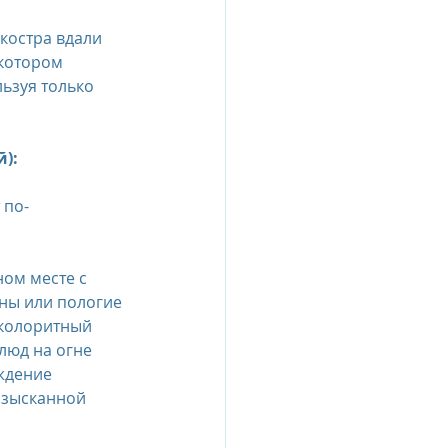
костра вдали 
esia
котором 
ьзуя только 
e Oberoi Zahra, Egypt
й):
 по-
jing
Пресс-релизы
 
ом месте с 
ны или пологие 
 колоритный 
люд на огне 
ждение 
изысканной 