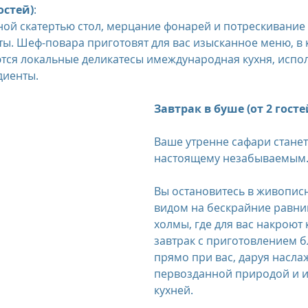
остей)
:
й скатертью стол, мерцание фонарей и потрескивание 
us
The Oberoi Bali, Indonesia
The Oberoi Lombok, Indon
ты. Шеф-повара приготовят для вас изысканное меню, в 
ся локальные деликатесы имеждународная кухня, испол
иенты. 
Oberoi Philae, Egypt
The Oberoi Sahl Hasheesh, Egypt
Th
Завтрак в буше (от 2 госте
Ваше утренне сафари станет
rContinental Phuket Resort
Regent Bali Canggu
Eclat Bei
настоящему незабываемым.
Вы остановитесь в живописн
esorts
видом на бескрайние равни
холмы, где для вас накроют
завтрак с приготовлением б
прямо при вас, даруя насла
первозданной природой и 
кухней.