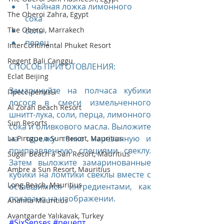
1 чайная ложка лимонного 
The Oberoi Zahra, Egypt
сока  
The Oberoi, Marrakech
соль   
перец 
InterContinental Phuket Resort
Regent Bali Canggu
СПОСОБ ПРИГОТОВЛЕНИЯ:
Eclat Beijing
Замаринуйте на полчаса кубики 
Пресс-релизы
лосося в смеси измельченного 
Al Zorah Beach Resort
шнитт-лука, соли, перца, лимонного 
Sun Resorts
сока и оливкового масла. Выложите 
на тарелку тонко нарезанную и 
La Pirogue a Sun Resort, Mauritius
приправленную специями свеклу. 
Sugar Beach a Sun Resort, Mauritius
Затем выложите замаринованные 
Ambre a Sun Resort, Mauritius
кубики на ломтики свеклы вместе с 
Long Beach, Mauritius
оставшимися ингредиентами, как 
показано на изображении.
Anahita Mauritius
Avantgarde Yalıkavak, Turkey
#SixSenses
#рецепт