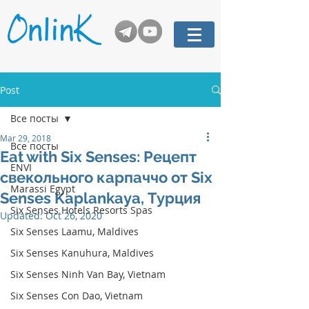
Post
Все посты
Mar 29, 2018
Все посты
Eat with Six Senses: Рецепт
ENVI
свекольного карпаччо от Six
Marassi Egypt
Senses Kaplankaya, Турция
Six Senses Hotels Resorts Spas
Updated:
Oct 26, 2020
Six Senses Laamu, Maldives
Six Senses Kanuhura, Maldives
Six Senses Ninh Van Bay, Vietnam
Six Senses Con Dao, Vietnam