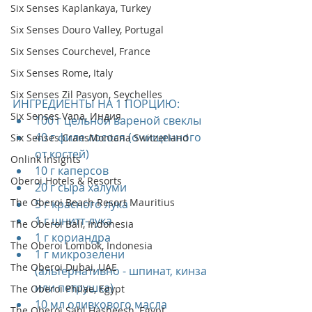
Six Senses Kaplankaya, Turkey
Six Senses Douro Valley, Portugal
Six Senses Courchevel, France
Six Senses Rome, Italy
Six Senses Zil Pasyon, Seychelles
ИНГРЕДИЕНТЫ НА 1 ПОРЦИЮ: 
Six Senses Vana, Индия
100 г цельной вареной свеклы  
40 г филе лосося (очищенного 
Six Senses CransMontana Switzerland
от костей)  
Onlink Insights
10 г каперсов  
Oberoi Hotels & Resorts
20 г сыра халуми  
The Oberoi Beach Resort Mauritius
5 г красного лука  
1 г шнитт-лука  
The Oberoi Bali, Indonesia
1 г кориандра  
The Oberoi Lombok, Indonesia
1 г микрозелени 
The Oberoi Dubai, UAE
(альтернативно - шпинат, кинза 
или петрушка)  
The Oberoi Philae, Egypt
10 мл оливкового масла  
The Oberoi Sahl Hasheesh, Egypt