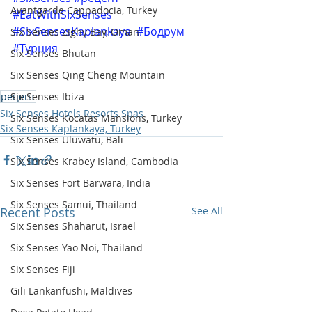
Avantgarde Cappadocia, Turkey
#EatWithSIxSenses
#SixSensesKaplankaya
#Бодрум
Six Senses Zighy Bay, Oman
#Турция
Six Senses Bhutan
Six Senses Qing Cheng Mountain
Six Senses Ibiza
рецепт
Six Senses Hotels Resorts Spas
Six Senses Kocatas Mansions, Turkey
Six Senses Kaplankaya, Turkey
Six Senses Uluwatu, Bali
Six Senses Krabey Island, Cambodia
Six Senses Fort Barwara, India
Six Senses Samui, Thailand
Recent Posts
See All
Six Senses Shaharut, Israel
Six Senses Yao Noi, Thailand
Six Senses Fiji
Gili Lankanfushi, Maldives